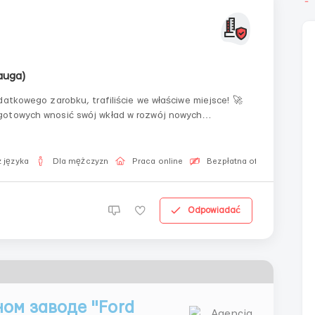
auga)
gotowych wnosić swój wkład w rozwój nowych
ików. Wasza wiedza i doświadczenie mogą znacznie
 języka
Dla mężczyzn
Praca online
Bezpłatna oferta pracy
Odpowiadać
ом заводе "Ford