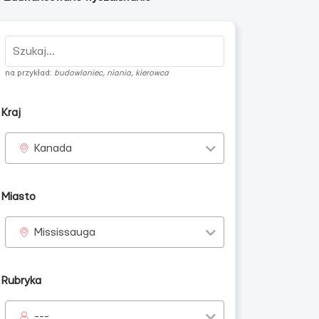
na przykład:
budowlaniec, niania, kierowca
Kraj
Kanada
Miasto
Mississauga
Rubryka
---