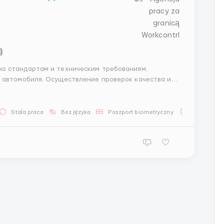
)
е проверок качества и
Stała praca
Bez języka
Paszport biometryczny
Dla mężczy