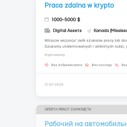
Praca zdalna w krypto
1000-5000 $
Digital Assets
Kanada (Mississ
Witajcie wszyscy! Jeśli szukacie pracy lub dodatkowego zarobku, trafiliście we właściwe miejsce! 🚀
Szukamy utalentowanych i ambitnych ludzi, 
technologii i poprawę doświadczeń użytkown
Kryptowaluty
wzmocnić nasz zespół! ...
Bez doświadczenia
Bez noclegu
Bez
27-07-2024
OFERTA PRACY ZAMKNIĘTA
Рабочий на автомобильн