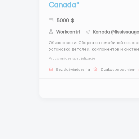
Canada"
5000 $
Workcontrl
Kanada (Mississauga
Обязанности: Сборка автомобилей согласно стандартам и техническим требованиям.
Установка деталей, компонентов и систем автомобиля. Осуществлени
устранение неполадок. Соблюдение норм безопасности и технической документации.
Pracownicze specjalizacje
Требования: Опыт работы в автомоб...
Bez doświadczenia
Z zakwaterowaniem