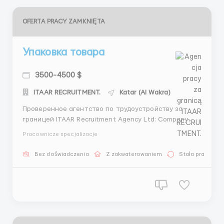
OFERTA PRACY ZAMKNIĘTA
Упаковка товара
3500-4500 $
ITAAR RECRUITMENT.
Katar (Al Wakra)
Проверенное агентство по трудоустройству за
границей ITAAR Recruitment Agency Ltd: Company
Number 12549618 Наши гарантии: - Более 4 лет
Pracownicze specjalizacje
опыта на рынке трудоустройства - Лицензия на
трудоустройство - Более 70000 тысяч
Bez doświadczenia
Z zakwaterowaniem
Stała praca
трудоустроенных клиентов -Является членом REC
(Конфедерации под...