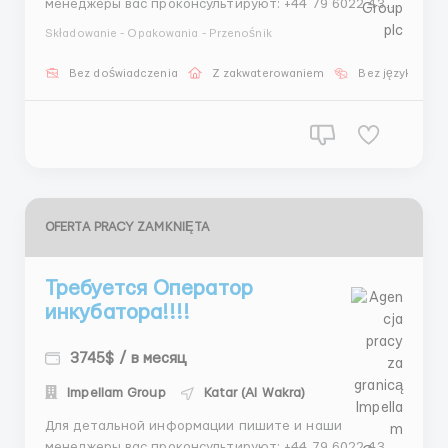
менеджеры вас проконсультируют: +44 79 6022 4335
- Telegram Александр +44 74 4894 0355 - Whatsapp
Składowanie - Opakowania - Przenośnik
Александр Проверенное агентство по
трудоустройству за границей – Impellam Group plc
Bez doświadczenia
Z zakwaterowaniem
Bez języka
Наши гарантии: Более 15 лет опыта на
международном рынке т...
OFERTA PRACY ZAMKNIĘTA
Требуется Оператор
инкубатора!!!!
3745$ / в месяц
Impellam Group
Katar (Al Wakra)
Для детальной информации пишите и наши
менеджеры вас проконсультируют: +44 79 6022 4335