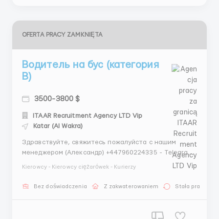
OFERTA PRACY ZAMKNIĘTA
Водитель на бус (категория
В)
3500-3800 $
ITAAR Recruitment Agency LTD Vip
Katar (Al Wakra)
Здравствуйте, свяжитесь пожалуйста с нашим
менеджером (Александр) +447960224335 - Telegram
+447448940355 - WhatsApp Проверенное агентство
Kierowcy - Kierowcy ciężarówek - Kurierzy
по трудоустройству за границей ITAAR Recruitment
Agency Ltd: Company Number 12549618 Наши
Bez doświadczenia
Z zakwaterowaniem
Stała praca
гарантии: - Более 12 лет опыта на рынке
трудоустройства - Лицен...