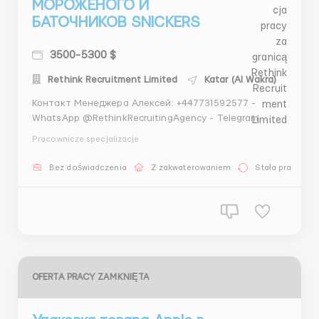
МОРОЖЕНОГО И
БАТОЧНИКОВ SNICKERS
3500-5300 $
Rethink Recruitment Limited
Katar (Al Wakra)
Контакт Менеджера Алексей: +447731592577 -
WhatsApp @RethinkRecruitingAgency - Telegram
Работаем с гражданами стран: Россия,
Pracownicze specjalizacje
Беларусь,Казахстан, Узбекистан, Таджикистан,
Кыргызстан. Проживание:Проживание оплачиваеться
Bez doświadczenia
Z zakwaterowaniem
Stała praca
работодателем, условия уточняйте у менеджера.
Семейным парам предоста...
OFERTA PRACY ZAMKNIĘTA