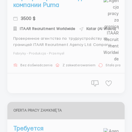
компании Puma
3500 $
ITAAR Recruitment Worldwide
Katar (Al Wakra)
Проверенное агентство по трудоустройству за
границей ITAAR Recruitment Agency Ltd: Company
Number 12549618 Наши гарантии: - Более 4 лет
Fabryky - Produkcja - Przemysł
опыта на рынке трудоустройства - Лицензия на
трудоустройство - Более 70000 тысяч
Bez doświadczenia
Z zakwaterowaniem
Stała praca
трудоустроенных клиентов -Является членом REC
(Конфедерации подбора и трудоус...
OFERTA PRACY ZAMKNIĘTA
Требуется