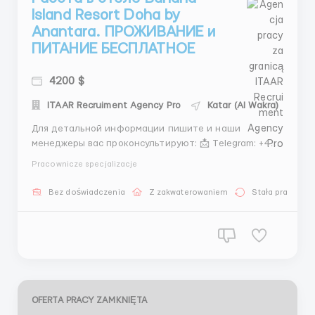
Island Resort Doha by
Anantara. ПРОЖИВАНИЕ и
ПИТАНИЕ БЕСПЛАТНОЕ
4200 $
ITAAR Recruiment Agency Pro
Katar (Al Wakra)
Для детальной информации пишите и наши
менеджеры вас проконсультируют: 📩 Telegram: +44
7405 868076 📩 Telegram: +44 7551 407513 📩
Pracownicze specjalizacje
Telegram:+44 7881 229964 📩 WhatsApp:+44 7310
191842 📩 WhatsApp:+44 7881 229964 Проверенное
Bez doświadczenia
Z zakwaterowaniem
Stała praca
агентство по трудоустройству за границей ITAAR
Recruitment Agency Ltd:&nbs...
OFERTA PRACY ZAMKNIĘTA