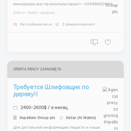
менеджеры вас проконсультируют: +359886824019
Whatsapp +447849257960 Whatsapp +33753640530
Kultura - Sektor usługowy
Telegram +447478000710 Telegram Проверенное
агентство по трудоустройству за границей –
Bez doświadczenia
Z zakwaterowaniem
Impellam Group plc Наши гарантии: Более 15 лет
опыта на межд...
OFERTA PRACY ZAMKNIĘTA
Требуется Шлифовщик по
дереву!!
2400-2600$ / в месяц
Impellam Group plc
Katar (Al Wakra)
Для детальной информации пишите и наши