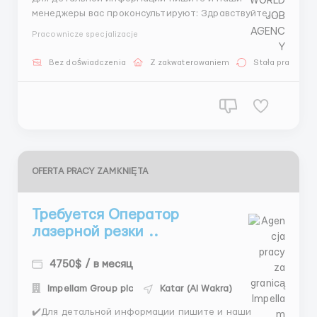
менеджеры вас проконсультируют: Здравствуйте,
свяжитесь пожалуйста с нашим менеджером (Вадим)
Pracownicze specjalizacje
📩Менеджер Микита: +44 7534 468558 (Telegram) +
44 7404 547380 (What’sApp) + 44 7572 191944
Bez doświadczenia
Z zakwaterowaniem
Stała praca
(What’sApp) + 44 7417 482299 (What’sApp) Менедж...
OFERTA PRACY ZAMKNIĘTA
Требуется Оператор
лазерной резки ..
4750$ / в месяц
Impellam Group plc
Katar (Al Wakra)
✔️Для детальной информации пишите и наши