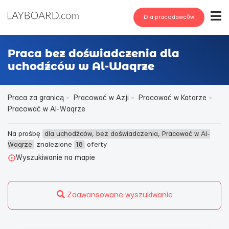
Dla pracodawców
Praca bez doświadczenia dla
uchodźców w Al-Waqrze
Praca za granicą
Pracować w Azji
Pracować w Katarze
Pracować w Al-Waqrze
Na prośbę
dla uchodźców, bez doświadczenia, Pracować w Al-
Waqrze
znalezione
18
oferty
Wyszukiwanie na mapie
Zaawansowane wyszukiwanie