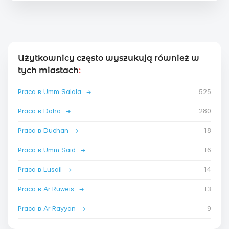
Użytkownicy często wyszukują również w
tych miastach
:
Praca в Umm Salala
→
525
Praca в Doha
→
280
Praca в Duchan
→
18
Praca в Umm Said
→
16
Praca в Lusail
→
14
Praca в Ar Ruweis
→
13
Praca в Ar Rayyan
→
9