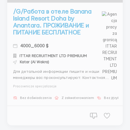
/G/Работа в отеле Banana
Island Resort Doha by
Anantara. ПРОЖИВАНИЕ и
ПИТАНИЕ БЕСПЛАТНОЕ
4000_6000 $
ITTAR RECRUITMENT LTD PREMIUUM
Katar (Al Wakra)
Для детальной информации пишите и наши
менеджеры вас проконсультируют: Контактная
информация Менеджер: Александра Зуева 📱
Pracownicze specjalizacje
WhatsApp: +44 7746 531046 +44 7351 193874 💬
Telegram: +44 7535 843352 @Zueva_Alexandra ❗️ С
Bez doświadczenia
Z zakwaterowaniem
Bez języka
гражданами Украины не сотрудничаем! Проверенное
агентство по тру...