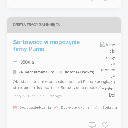
OFERTA PRACY ZAMKNIĘTA
Sortowacz w magazynie
firmy Puma
3500 $
JP Recruitment Ltd
Katar (Al Wakra)
Obowiązki:Udział w procesie produkcji Puma zgodnie ze
standardami jakości firmy.Sprawdzanie produktów pod
kątem braków i defektówPraca na linii produkcyjnej:
Fabryky - Produkcja - Przemysł
pakowanie, etykietowanie i przygotowanie produktów
do wysyłki.Przestrzeganie wszystkich norm
Bez doświadczenia
Z zakwaterowaniem
Stała praca
bezpieczeństwa i sanitarnych w produkcji.Wykonywa...