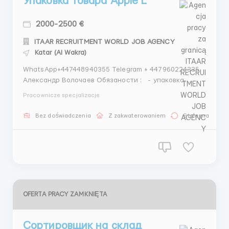
Упаковка товара Apple L
2000-2500 €
ITAAR RECRUITMENT WORLD JOB AGENCY
Katar (Al Wakra)
WhatsApp+447448940355 Telegram + 447960224335
Александр Волочаев Обязаности : - упаковка
продукции - стикеровка продукции -проверка на
Pracownicze specjalizacje
брак •Требования: -Мужчины , женщины ,
семейные пары . возраст от 19 до 58 лет -ответ...
Bez doświadczenia
Z zakwaterowaniem
Stała praca
OFERTA PRACY ZAMKNIĘTA
Сортировщик на склад