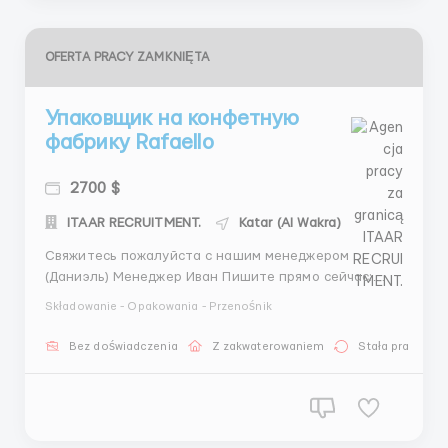
OFERTA PRACY ZAMKNIĘTA
Упаковщик на конфетную
фабрику Rafaello
2700 $
ITAAR RECRUITMENT.
Katar (Al Wakra)
Свяжитесь пожалуйста с нашим менеджером
(Даниэль) Менеджер Иван Пишите прямо сейчас:
Иван Медведев 📱 WhatsApp: +44 7468 6800 92
Składowanie - Opakowania - Przenośnik
WhatsApp: +371 20 589285 💬 Telegram: +44 78 8710
4138 @VanyaMedved IMO: +44 7946078478 +44 7887
Bez doświadczenia
Z zakwaterowaniem
Stała praca
104138 (Telegram) Проверенное агентство по
трудоустройству за гра...