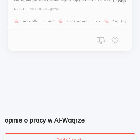
- Telegram Александр +44 74 4894 0355 - Whatsapp
Kultura - Sektor usługowy
Александр Проверенное агентство по
трудоустройству за границей – Impellam Group plc
Bez doświadczenia
Z zakwaterowaniem
Bez języka
Наши гарантии: Более 15 лет опыта на
международном рынке трудо...
opinie o pracy w Al-Waqrze