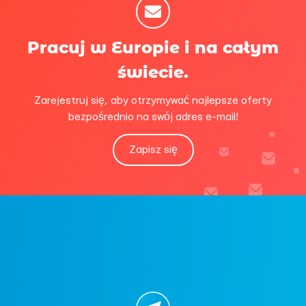
Pracuj w Europie i na całym
świecie.
Zarejestruj się, aby otrzymywać najlepsze oferty
bezpośrednio na swój adres e-mail!
Zapisz się