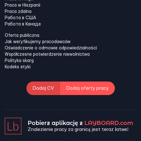
Praca w Hiszpanii
Praca zdalna
Работа в США
Работа в Канадe
Oferta publiczna
Jak weryfikujemy pracodawców
Oświadczenie o odmowie odpowiedzialności
Współczesne potwierdzenie niewolnictwa
Polityka skarg
Kodeks etyki
Dodaj CV
Dodaj oferty pracy
Pobierz aplikację z
LAYBOARD.com
Znalezienie pracy za granicą jest teraz łatwe!