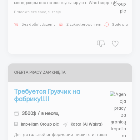
менеджеры вас проконсультируют: Whatsapp +44
7881 228890 Telegram +44 7901 639340 Проверенное
Pracownicze specjalizacje
агентство по трудоустройству за границей –
Impellam Group plc Наши гарантии: Более 15 лет
Bez doświadczenia
Z zakwaterowaniem
Stała praca
опыта на международном рынке трудоустройства
Официальная ...
OFERTA PRACY ZAMKNIĘTA
Требуется Грузчик на
фабрику!!!!
3500$ / в месяц
Impellam Group plc
Katar (Al Wakra)
Для детальной информации пишите и наши