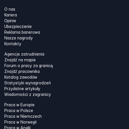
O nas
Kariera
Opinie
Ubezpieczenie
Reklama banerowa
Nasze nagrody
Kontakty
Agencje zatrudnienia
Znajdź na mapie
Forum o pracy za granicą
Znajdź pracownika
Katalog zawodów
Statystyki wynagrodzeń
Przydatne artykuły
Wiadomości z zagranicy
Praca w Europie
Praca w Polsce
Praca w Niemczech
Praca w Norwegii
Praca w Anglii