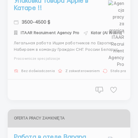
Упаковка товара Apple в
Катаре !!
3500-4500 $
ITAAR Recruiment Agency Pro
Katar (Al Wakra)
Легальная работа Ищем работников по Европе
Набираем в команду Граждан СНГ: России Беларусь
Таджикистана Узбекистана Туркменистана
Pracownicze specjalizacje
Казахстана Кыргызстана Азербайджана Топ условия
по жильё и питанию , авиабилеты от работодателя
Bez doświadczenia
Z zakwaterowaniem
Stała praca
Стабильно-высокая заработная плата от 2500 до
5000 тысяч долларов/евро Стр...
OFERTA PRACY ZAMKNIĘTA
Работа в отеле Banana