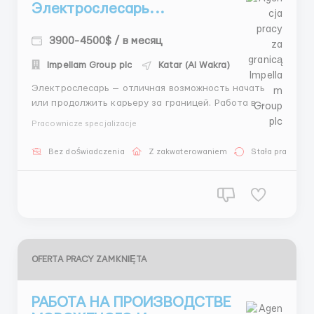
Электрослесарь...
3900-4500$ / в месяц
Impellam Group plc
Katar (Al Wakra)
Электрослесарь — отличная возможность начать
или продолжить карьеру за границей. Работа в
индустриальной зоне города. Предоставляется
Pracownicze specjalizacje
спецодежда и средства защиты. Работа подходит
как для мужчин, так и для женщин. Приятный
Bez doświadczenia
Z zakwaterowaniem
Stała praca
коллектив и корпоративные мероприятия. Прямой
контакт с ...
OFERTA PRACY ZAMKNIĘTA
РАБОТА НА ПРОИЗВОДСТВЕ