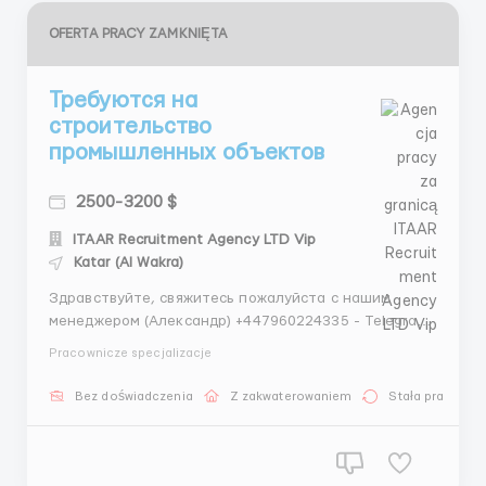
OFERTA PRACY ZAMKNIĘTA
Требуются на
строительство
промышленных объектов
2500-3200 $
ITAAR Recruitment Agency LTD Vip
Katar (Al Wakra)
Здравствуйте, свяжитесь пожалуйста с нашим
менеджером (Александр) +447960224335 - Telegram
+447448940355 - WhatsApp Наши гарантии: - Более
Pracownicze specjalizacje
4 лет опыта на рынке трудоустройства - Лицензия
на трудоустройство - Более 70000 тысяч
Bez doświadczenia
Z zakwaterowaniem
Stała praca
трудоустроенных клиентов -Является членом REC
(Конфедерац...