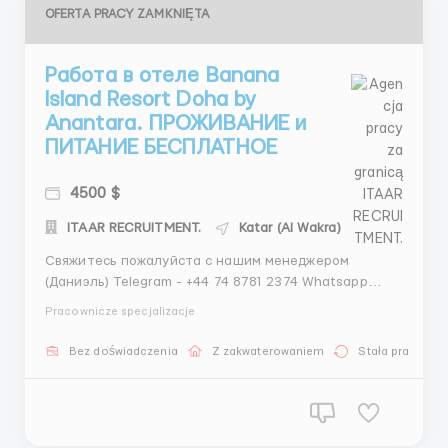
OFERTA PRACY ZAMKNIĘTA
Работа в отеле Banana
Island Resort Doha by
Anantara. ПРОЖИВАНИЕ и
ПИТАНИЕ БЕСПЛАТНОЕ
4500 $
ITAAR RECRUITMENT.
Katar (Al Wakra)
Свяжитесь пожалуйста с нашим менеджером
(Даниэль) Telegram - +44 74 8781 2374 Whatsapp
- +44 7351 204365 Проверенное агентство по
Pracownicze specjalizacje
трудоустройству за границей ITAAR Recruitment
Agency Ltd: Company Number 12549618 Наши
Bez doświadczenia
Z zakwaterowaniem
Stała praca
гарантии: - Более...