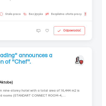
ram Mirok_ti
Stała praca
Bez języka
Bezpłatna oferta pracy
Dla obywate
Odpowiadać
ading" announces a
on of "Chef".
Aktobe)
 nine-storey hotel with a total area of 16,444 m2 is