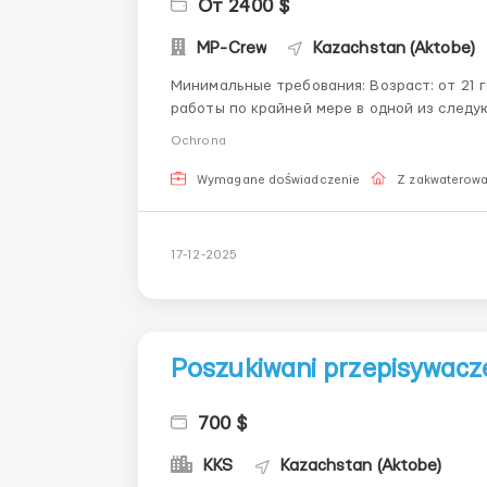
От 2400 $
MP-Crew
Kazachstan (Aktobe)
Минимальные требования: Возраст: от 21
работы по крайней мере в одной из следу
полицейская или гостиничная безопаснос
Ochrona
особым акцентом на контроль доступа, мет
Wymagane doświadczenie
Z zakwaterow
17-12-2025
Poszukiwani przepisywacz
700 $
KKS
Kazachstan (Aktobe)