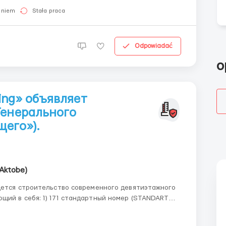
aniem
Stała praca
Odpowiadać
o
ing» объявляет
Генерального
его»).
Aktobe)
дется строительство современного девятиэтажного
тный номер (STANDART