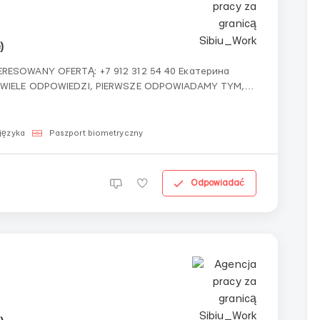
)
ERESOWANY OFERTĄ: +7 912 312 54 40 Екатерина
WNP (Rosja,
...
języka
Paszport biometryczny
Odpowiadać