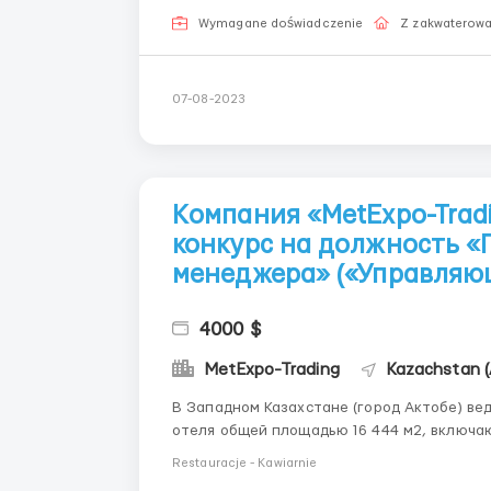
Wymagane doświadczenie
Z zakwaterow
07-08-2023
Kомпания «MetExpo-Trad
конкурс на должность «
менеджера» («Управляющ
4000 $
MetExpo-Trading
Kazachstan (
В Западном Казахстане (город Актобе) ве
отеля общей площадью 16 444 м2, включающий в себя: 1) 171 стандар
CONNECT ROOM-4, EXECUTIVESUITE-6); 2) 4 номера люкс и 6 апартаментов; 3) 4 конференц-
Restauracje - Kawiarnie
зала; 4) Фитнес зал (площадью ...