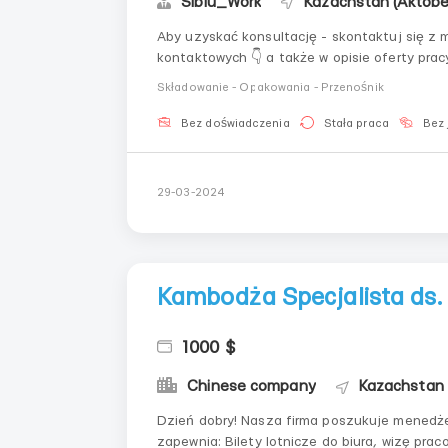
Sibiu_Work
Kazachstan (Aktobe
Aby uzyskać konsultację - skontaktuj się 
kontaktowych 👇 a także w opisie oferty pracy: +7 912 312 54 40 (WhatsApp)@Sibiu_Work (Teleg
Manager Екатерина ------------------------------------------------------------------------------------
Składowanie - Opakowania - Przenośnik
-----------------...
Bez doświadczenia
Stała praca
Bez 
29-03-2024
Kambodża Specjalista ds.
1000 $
Chinese company
Kazachstan 
Dzień dobry! Nasza firma poszukuje menedżerów do naszego nowego biura w Kambodży Firma
zapewnia: Bilety lotnicze do biura, wizę pracowniczą, wyżywienie i zakwaterowanie w pokoju dla 4