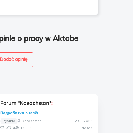
pinie o pracy w Aktobe
Dodać opinię
Forum "Kazachstan"
:
Подработка онлайн
Pytania
Kazachstan
12-03-2024
7
4
130.3K
Biosea