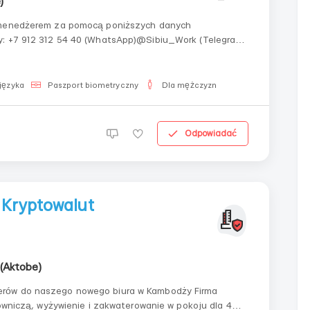
)
z menedżerem za pomocą poniższych danych
ram)
języka
Paszport biometryczny
Dla mężczyzn
Odpowiadać
 Kryptowalut
(Aktobe)