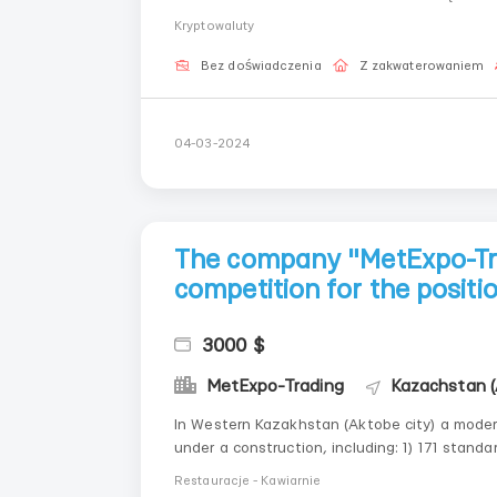
osób. Wszystkie szczegóły na PW lub teleg
Kryptowaluty
Bez doświadczenia
Z zakwaterowaniem
04-03-2024
The company "MetExpo-Tr
competition for the positi
3000 $
MetExpo-Trading
Kazachstan (
In Western Kazakhstan (Aktobe city) a modern
under a construction, including: 1) 171 standard rooms (STANDART CONNECT ROOM-4,
EXECUTIVESUITE-6); 2) 4 suites and 6 apartments; 3) 4 conference rooms; 4) Fitness room (340 m2)
Restauracje - Kawiarnie
for hotel gue...