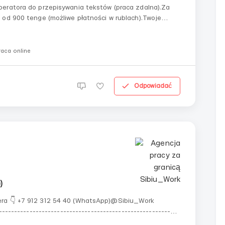
eratora do przepisywania tekstów (praca zdalna).Za
 od 900 tenge (możliwe płatności w rublach).Twoje
o formatu dokumentu. Bez poprawek i innych zmian, po
raca online
Odpowiadać
)
era 👇 +7 912 312 54 40 (WhatsApp)@Sibiu_Work
----------------------------------------------------------
zachstan Stanowisko: Pracownik na farmieWymagania: