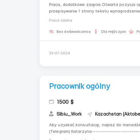
Praca, dodatkowe zajęcie.Otwarta pozycja op
przepisywanie 1 strony tekstu wynagrodzenie
obowiązki: przepisywanie tekstu z obrazu d
Praca zdalna
prostu przepisz te...
Bez doświadczenia
Dla mężczyzn
P
29-07-2024
Pracownik ogólny
1500 $
Sibiu_Work
Kazachstan (Aktobe
Aby uzyskać konsultację, napisz do menedż
(Telegram) Katarzyna--------------------------
---------------------------- Lokalizacja: Ka