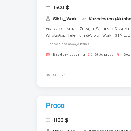
1500 $
Sibiu_Work
Kazachstan (Aktobe
☎️PISZ DO MENEDŻERA, JEŚLI JESTEŚ ZAINT
WhatsApp. Telegram @Sibiu_Work (ISTNIEJE WIELE ODPOWIEDZI, PIERWSZE ODPOWIADAMY TYM,
KTÓRZY NAPISALI BEZPOŚREDNIO DO MENEDŻERA) 📌Wymagania: Obywatelstwo 
Pracownicze specjalizacje
Gruzja, Mołdawia, Uzbekistan, Kirgistan, Tadży
Bez doświadczenia
Stała praca
Bez 
30-03-2024
Praca
1100 $