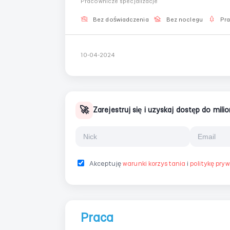
Pracownicze specjalizacje
Gotowość do pra...
Bez doświadczenia
Bez noclegu
Pr
10-04-2024
🚀
Zarejestruj się i uzyskaj dostęp do mil
Akceptuję
warunki korzystania
i
politykę pry
Praca