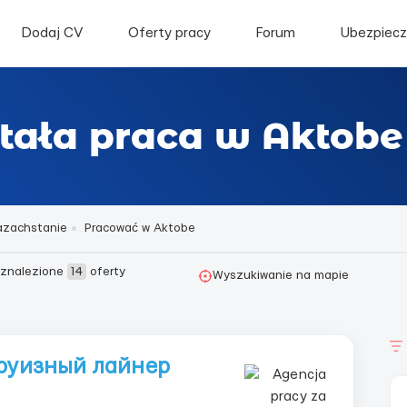
Dodaj CV
Oferty pracy
Forum
Ubezpiecz
stała praca w Aktobe
azachstanie
Pracować w Aktobe
znalezione
14
oferty
Wyszukiwanie na mapie
круизный лайнер