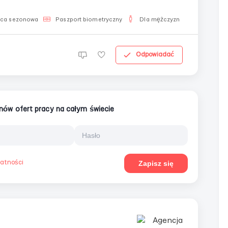
aca sezonowa
Paszport biometryczny
Dla mężczyzn
Odpowiadać
ionów ofert pracy na całym świecie
watności
Zapisz się