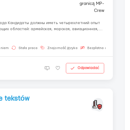
 года Кандидаты должны иметь четырехлетний опыт
ющих областей: армейская, морская, авиационная,
ть Опыт обеспечения физической безопасности с
...
aniem
Stała praca
Znajomość języka
Bezpłatna oferta pracy
Odpowiadać
e tekstów