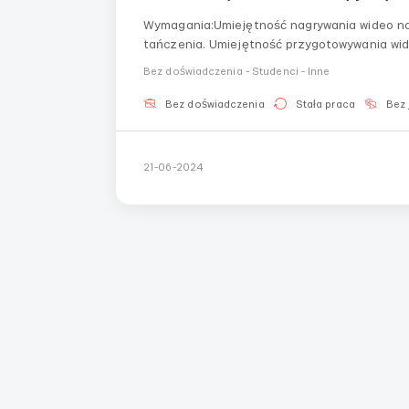
Wymagania:Umiejętność nagrywania wideo na 
tańczenia. Umiejętność przygotowywania wid
na tle morza lub roślinności leśnejWarunki 
Bez doświadczenia - Studenci - Inne
Bezpośredni kontakt...
Bez doświadczenia
Stała praca
Bez 
21-06-2024