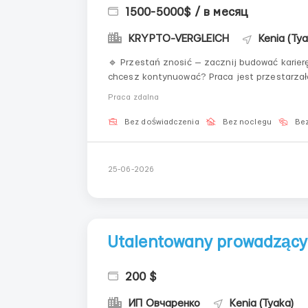
1500-5000$ / в месяц
KRYPTO-VERGLEICH
Kenia (Tya
🔹 Przestań znosić — zacznij budować karierę
chcesz kontynuować? Praca jest przestarzała,
aby zmienić kurs. Pomagamy ludziom bez do
Praca zdalna
zarabiać zda...
Bez doświadczenia
Bez noclegu
Bez
25-06-2026
Utalentowany prowadzący
200 $
ИП Овчаренко
Kenia (Tyaka)