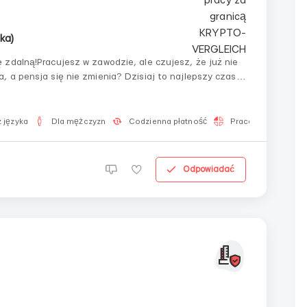
ka)
 zdalną!Pracujesz w zawodzie, ale czujesz, że już nie
 a pensja się nie zmienia? Dzisiaj to najlepszy czas,
świadczenia opanować poszukiwane dziedziny i zacząć
 języka
Dla mężczyzn
Codzienna płatność
Praca 2-3 godziny 
Odpowiadać