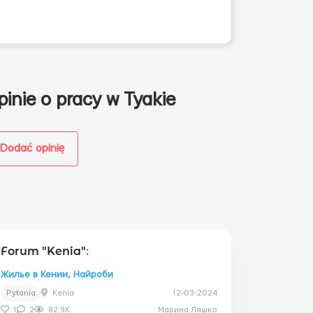
pinie o pracy w Tyakie
Dodać opinię
Forum "Kenia"
:
Жилье в Кении, Найроби
Pytania
Kenia
12-03-2024
1
2
82.9K
Марина Ляшко