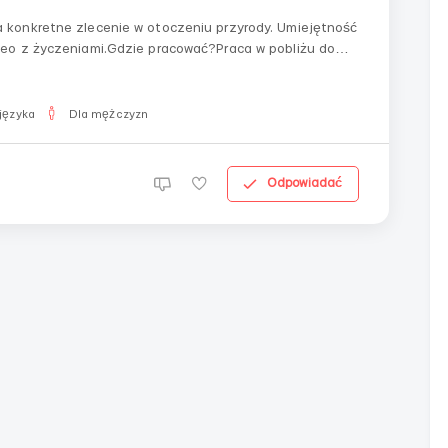
konkretne zlecenie w otoczeniu przyrody. Umiejętność
eo z życzeniami.Gdzie pracować?Praca w pobliżu domu,
pracy:Wynagrodzenie zaraz po wykonaniu zadania.
języka
Dla mężczyzn
Odpowiadać