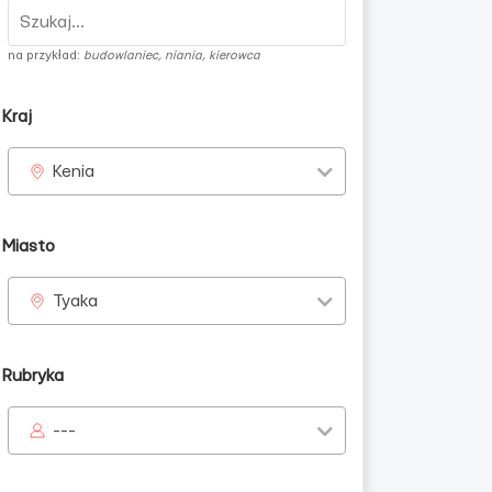
na przykład:
budowlaniec, niania, kierowca
Kraj
Kenia
dziennie
Miasto
Tyaka
Rubryka
---