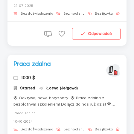
Idealne dla:— Osób szukających nowej drogi— Tych,
25-07-2025
którzy chcą zrozumieć rynek cyfrowy— Tych, którzy nie
chcą trac...
Bez doświadczenia
Bez noclegu
Bez języka
Praca 
Odpowiadać
Praca zdalna
1000 $
Started
Łotwa (Jełgawa)
🌟 Odkrywaj nowe horyzonty: 🌟 Praca zdalna z
bezpłatnym szkoleniem! Dołącz do nas już dziś! 💖
Wymagania:• Posiadanie komputera lub laptopa ze
Praca zdalna
stabilnym połączeniem internetowym.• Dążenie do
10-10-2024
osiągania celów i wytrwałość.• Umiejętność pracy z
ludźmi o różnych charakterach.Warunki pracy:&b...
Bez doświadczenia
Bez noclegu
Bez języka
Praca 