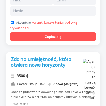
warunki korzystania
politykę
Akceptuję
i
prywatności
Zapisz się
Zdalna umiejętność, która
otwiera nowe horyzonty
3500 $
LeverX Group SAP
Łotwa (Jełgawa)
Chcesz pracować z dowolnego miejsca i być w temacie,
a nie tylko "w sieci"?Nie obiecujemy łatwych pieniędzy.
Dajemy wiedzę, z którą zaczniesz myśleć inaczej.📌
Praca zdalna