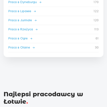
Praca в Dyneburgu
→
170
Praca в Lipawie
→
122
Praca в Jurmale
→
120
Praca в Rzeżyca
→
113
Praca в Ogre
→
61
Praca в Olaine
→
30
Najlepsi pracodawcy w
Łotwie
.