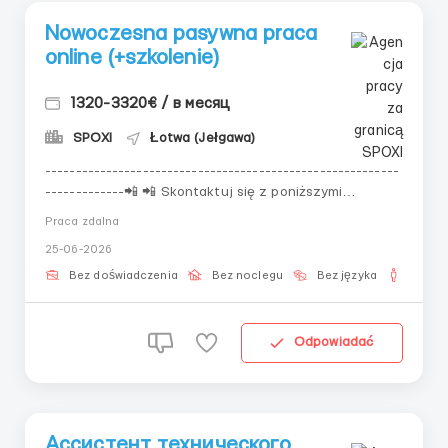
Nowoczesna pasywna praca
online (+szkolenie)
1320-3320€ / в месяц
SPOXI
Łotwa (Jełgawa)
----------------------------------------------------------
-------------📲 📲 Skontaktuj się z poniższymi
kontaktami!📲 📲 Odpowiedzi na stronie są
Praca zdalna
przetwarzane z opóźnieniem!---------------------------
25-06-2026
-------------------------------------------- Wspieramy,
uczymy i potrafimy odkryć potencjał! K R ...
Bez doświadczenia
Bez noclegu
Bez języka
Dla m
Odpowiadać
Ассистент технического