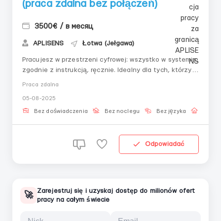
(praca zdalna bez połączeń)
3500€ / в месяц
APLISENS
Łotwa (Jełgawa)
Pracujesz w przestrzeni cyfrowej: wszystko w systemie,
zgodnie z instrukcją, ręcznie. Idealny dla tych, którzy
szukają pracy bez stresu, z przewidywalnymi
Praca zdalna
zadaniami i możliwością rozwoju w ramach projektu. 📌
05-08-2025
Twoje obowiązki:– Podłączenie do panelu za pomocą
klucza– Praca z interfejsem k...
Bez doświadczenia
Bez noclegu
Bez języka
Praca 
Odpowiadać
Zarejestruj się i uzyskaj dostęp do milionów ofert
🚀
pracy na całym świecie