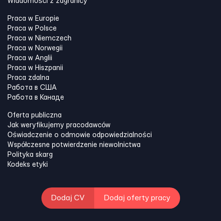
Wiadomości z zagranicy
Praca w Europie
Praca w Polsce
Praca w Niemczech
Praca w Norwegii
Praca w Anglii
Praca w Hiszpanii
Praca zdalna
Работа в США
Работа в Канадe
Oferta publiczna
Jak weryfikujemy pracodawców
Oświadczenie o odmowie odpowiedzialności
Współczesne potwierdzenie niewolnictwa
Polityka skarg
Kodeks etyki
Dodaj CV
Dodaj oferty pracy