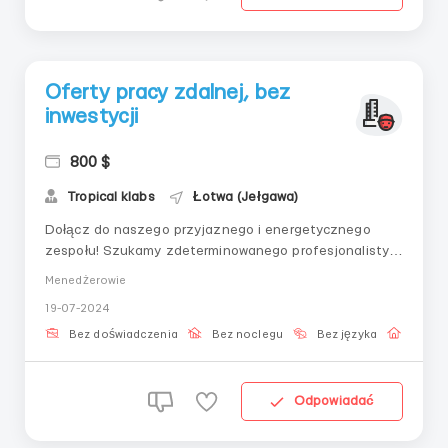
Oferty pracy zdalnej, bez
inwestycji
800 $
Tropical klabs
Łotwa (Jełgawa)
Dołącz do naszego przyjaznego i energetycznego
zespołu! Szukamy zdeterminowanego profesjonalisty!
Twoje główne obowiązki będą obejmować: 1.
Menedżerowie
Świadczenie wysokiej jakości obsługi klienta przez
19-07-2024
różne kanały komunikacyjne 2. Szybkie rozwiązywanie
zapytań i problemów klientów w celu całkowitego
Bez doświadczenia
Bez noclegu
Bez języka
Praca 
zaspokoje...
Odpowiadać