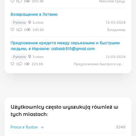
5
3
250.4K
Николай Грець
Возвращение в Латвию
Pytania
Łotwa
12-03-2024
0
0
243.6K
Владимир
Предложение кредита между серьезными и быстрыми
людьми, в Израиле: callaisb310@gmail.com
Pytania
Łotwa
12-03-2024
0
1
229.6K
Предложение быстрого кредита для вашего срочного проекта!
Użytkownicy często wyszukują również w
tych miastach
:
Praca в Rydze
→
3249