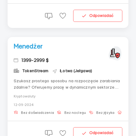
Odpowiadać
Menedżer
1399-2999 $
TokenStream
Łotwa (Jełgawa)
Szukasz prostego sposobu na rozpoczęcie zarabiania
zdalnie? Oferujemy pracę w dynamicznym sektorze
kryptowalut, która nie wymaga doświadczenia i
Kryptowaluty
zapewnia pełną swobodę działania. Co Cię czeka:
12-09-2024
Dochód od 25 do 100 dolarów dziennie: Pracuj według
własnego harmonogramu, wybierając dogodny czas na
Bez doświadczenia
Bez noclegu
Bez języka
Praca 
w...
Odpowiadać