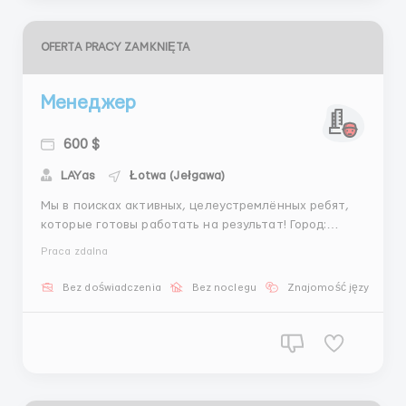
OFERTA PRACY ZAMKNIĘTA
Менеджер
600 $
LAYas
Łotwa (Jełgawa)
Мы в поисках активных, целеустремлённых ребят,
которые готовы работать на результат! Город:
Удаленно- с дома Требованию к сотрудникам: -От 18
Praca zdalna
до 60 лет! - Стремление и Активность Обязанности:
-Отработка писем в течении дня, ответы на
Bez doświadczenia
Bez noclegu
Znajomość języka
комментарий в соц.сетях, -Активная переписка в
чате...