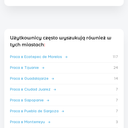
Użytkownicy często wyszukują również w
tych miastach
:
Praca в Ecatepec de Morelos
→
117
Praca в Tijuanie
→
24
Praca в Guadalajarze
→
14
Praca в Ciudad Juarez
→
7
Praca в Sapopanie
→
7
Praca в Puebla de Sargoza
→
7
Praca в Monterreyu
→
3