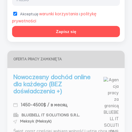
warunki korzystania
politykę
Akceptuję
i
prywatności
Zapisz się
OFERTA PRACY ZAMKNIĘTA
Nowoczesny dochód online
dla każdego (BEZ
doświadczenia +)
1450-4500$ / в месяц
BLUEBELL IT SOLUTIONS S.R.L.
Meksyk (Meksyk)
Świat coraz częściej wybiera wolność.Ludzie chcą nie