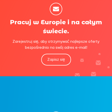
Pracuj w Europie i na całym
świecie.
Zarejestruj się, aby otrzymywać najlepsze oferty
bezpośrednio na swój adres e-mail!
Zapisz się