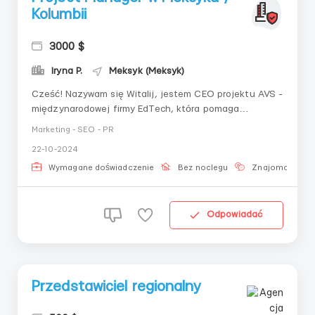
Kolumbii
3000 $
Iryna P.
Meksyk (Meksyk)
Cześć! Nazywam się Witalij, jestem CEO projektu AVS -
międzynarodowej firmy EdTech, która pomaga
księgowym na Ukrainie ( Kazachstanie ( Polsce (
Marketing - SEO - PR
Uzbekistanie (w trakcie realizacji), Brazylia (w trakcie
22-10-2024
realizacji) i wkrótce w Meksyku i Kolumbii pracować
spokojnie, bez błędów i kar. Ponad 300 000 k...
Wymagane doświadczenie
Bez noclegu
Znajomość jęz
Odpowiadać
Przedstawiciel regionalny