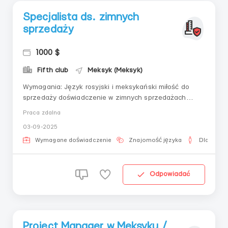
Specjalista ds. zimnych
sprzedaży
1000 $
Fifth club
Meksyk (Meksyk)
Wymagania: Język rosyjski i meksykański miłość do
sprzedaży doświadczenie w zimnych sprzedażach
Gdzie pracować? praca przez telefon z wygodnego dla
Praca zdalna
Ciebie miejsca Warunki pracy: Wysokiej jakości produkt,
03-09-2025
ani jednego przypadku wady wiarygodna firma,
przechodzimy wszystkie służby bezpieczeństwa u...
Wymagane doświadczenie
Znajomość języka
Dla mężc
Odpowiadać
Project Manager w Meksyku /