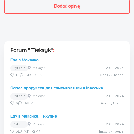
Dodać opinię
Forum "Meksyk"
:
Еда в Мексике
Pytania
Meksyk
12-03-2024
10
1
86.3K
Славик Тесла
Запас продуктов для самоизоляции в Мексике
Pytania
Meksyk
12-03-2024
6
1
75.5K
Ахмед Доган
Еду в Мексике, Тихуане
Pytania
Meksyk
12-03-2024
5
4
72.4K
Николай Грець