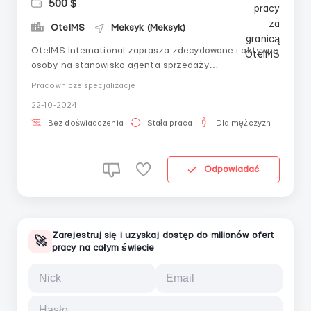
500 $
OtelMS
Meksyk (Meksyk)
OtelMS International zaprasza zdecydowane i aktywne
osoby na stanowisko agenta sprzedaży
(przedstawiciela).Więcej informacji o nas można
Pracownicze specjalizacje
znaleźć na naszej stronie internetowej interesuje Cię
22-10-2024
rozwój zawodowy i finansowy, jesteś ambitny,
towarzyski, masz wysoką zdolność do pracy i
Bez doświadczenia
Stała praca
Dla mężczyzn
pozytywne nastawien...
Odpowiadać
Zarejestruj się i uzyskaj dostęp do milionów ofert
🚀
pracy na całym świecie