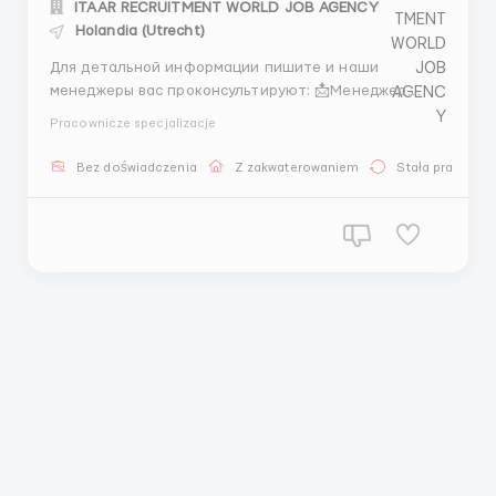
ITAAR RECRUITMENT WORLD JOB AGENCY
Holandia (Utrecht)
Для детальной информации пишите и наши
менеджеры вас проконсультируют: 📩Менеджер
Микита: +44 7534 468558 (Telegram) + 44 7404
Pracownicze specjalizacje
547380 (What’sApp) + 44 7572 191944 (What’sApp) + 44
7417 482299 (What’sApp) 🧴🇳🇱 СКЛАД КОСМЕТИКИ И
Bez doświadczenia
Z zakwaterowaniem
Stała praca
ПАРФЮМЕРИИ RITUALS • BOL.COM LOGISTICS &bul...