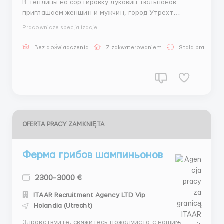
В теплицы на сортировку луковиц тюльпанов
приглашаем женщин и мужчин, город Утрехт
Обязанности: • сортировка луковиц тюльпанов •
Pracownicze specjalizacje
сбор и упаковка • подготовка к высадке Заработная
плата - 14.5 евро в час, от 3000 евро в месяц График
Bez doświadczenia
Z zakwaterowaniem
Stała praca
работы: 5-6 дней в неделю по 8-10 час,но...
OFERTA PRACY ZAMKNIĘTA
Ферма грибов шампиньонов
2300-3000 €
ITAAR Recruitment Agency LTD Vip
Holandia (Utrecht)
Здравствуйте, свяжитесь пожалуйста с нашим