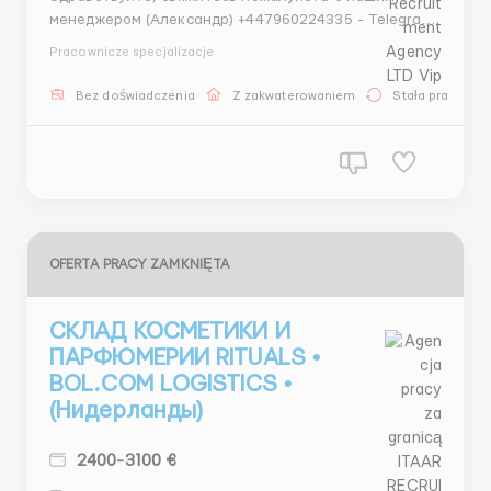
менеджером (Александр) +447960224335 - Telegram
+447448940355 - WhatsApp Проверенное агентство
Pracownicze specjalizacje
по трудоустройству за границей ITAAR Recruitment
Agency Ltd: Company Number 12549618 Наши
Bez doświadczenia
Z zakwaterowaniem
Stała praca
гарантии: - Более 12 лет опыта на рынке
трудоустройства - Лицен...
OFERTA PRACY ZAMKNIĘTA
СКЛАД КОСМЕТИКИ И
ПАРФЮМЕРИИ RITUALS •
BOL.COM LOGISTICS •
(Нидерланды)
2400-3100 €