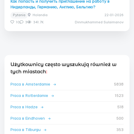
Как попасть и получить приглашение на работу в
Нидерланды, Германию, Англию, Бельгию?
Pytania
Holandia
22-01-2026
10
3
341.7K
Dinmukhammed Sulaimanov
Użytkownicy często wyszukują również w
tych miastach
:
Praca в Amsterdamie
→
5838
Praca в Rotterdamie
→
1523
Praca в Hadze
→
518
Praca в Eindhoven
→
500
Praca в Tilburgu
→
353