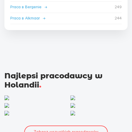
Praca в Bergenie
→
249
Praca в Alkmaar
→
244
Najlepsi pracodawcy w
Holandii
.