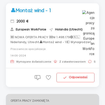
👤Montaż wind - 1
2000 €
European WorkForce
Holandia (Utrecht)
🆕 NOWA OFERTA PRACY 🆕Nr 1.498.179🟢🇳🇱
Niderlandy, Utrecht👤Montaż wind - 1💶 Wynagrodzenie
(na rękę): 2000 € / miesiąc, Możliwość podwyżki, w
Pracownicze specjalizacje
zależności od umiejętności i kwalifikacji.📅
14-06-2024
Harmonogram/okres pracy: Pon.-pt. - robocze, sob.,
ndz. - wolne. 8-10 godz./dzień. 160-200 godz./miesiąc.
Wymagane doświadczenie
Z zakwaterowaniem
Stała pr
🛏Zakwaterowa...
Odpowiadać
OFERTA PRACY ZAMKNIĘTA