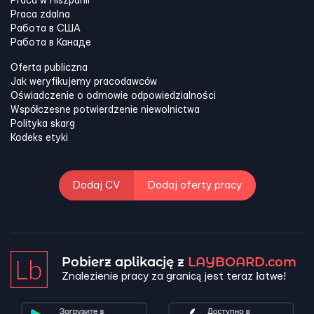
Praca w Hiszpanii
Praca zdalna
Работа в США
Работа в Канадe
Oferta publiczna
Jak weryfikujemy pracodawców
Oświadczenie o odmowie odpowiedzialności
Współczesne potwierdzenie niewolnictwa
Polityka skarg
Kodeks etyki
Dodaj CV
Dodaj oferty pracy
Pobierz aplikację z
LAYBOARD.com
Znalezienie pracy za granicą jest teraz łatwe!