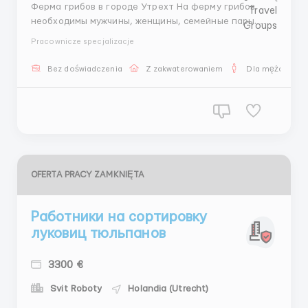
Ферма грибов в городе Утрехт На ферму грибов
необходимы мужчины, женщины, семейные пары.
Уход, полив, сбор, обслуживание теплиц и ферм,
Pracownicze specjalizacje
отправка заказов и упаковка стрейч плёнкой. Жильё
предоставляется работодателем. Рабочая одежда
Bez doświadczenia
Z zakwaterowaniem
Dla mężczyzn
предоставляется работодателем. Заработная
плата 2 раза ...
OFERTA PRACY ZAMKNIĘTA
Работники на сортировку
луковиц тюльпанов
3300 €
Svit Roboty
Holandia (Utrecht)