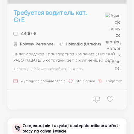
Требуется водитель кат.
С+Е
4400 €
Polwork Personnel
Holandia (Utrecht)
Нидерландская Транспортная Компания ( ПРЯМОЙ
РАБОТОДАТЕЛЬ сотрудничает с крупнейшей Сеть
супермаркетов ALBERT Heijn , Simon Loos ;
Kierowcy - Kierowcy ciężarówek - Kurierzy
Cornelissen Groep ) предлагает работу водителям
грузовика CE. База находится в Утрехте и
Wymagane doświadczenie
Stała praca
Znajomość języ
осуществляет грузоперевозки , транспортировку
продуктов питания по территории ...
Zarejestruj się i uzyskaj dostęp do milionów ofert
🚀
pracy na całym świecie