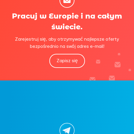
Pracuj w Europie i na całym
świecie.
Zarejestruj się, aby otrzymywać najlepsze oferty
bezpośrednio na swój adres e-mail!
Zapisz się