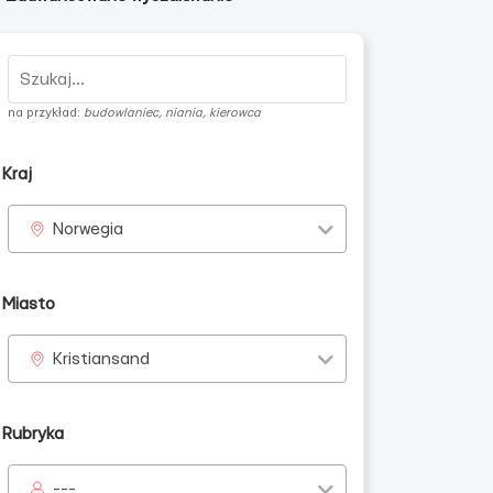
na przykład:
budowlaniec, niania, kierowca
Kraj
Norwegia
Miasto
Kristiansand
Rubryka
---