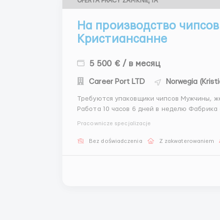
OFERTA PRACY ZAMKNIĘTA
На производство чипсов
Кристиансанне
5 500 € / в месяц
Career Port LTD
Norwegia (Krist
Требуются упаковщики чипсов Мужчины, женщины и семейные пары Зарплата: 23 евро в час
Работа 10 часов 6 дней в неделю Фабрика автоматизирована Работа в помещении, физически
не тяжелая Рабочий процесс:упаковка продукции в картоны согласно инструкции,
Pracownicze specjalizacje
обслуживание упаковочной машины, ...
Bez doświadczenia
Z zakwaterowaniem