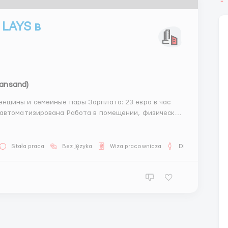
 LAYS в
iansand)
Stała praca
Bez języka
Wiza pracownicza
Dla mężczyzn