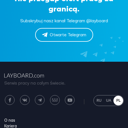
granicą.
Subskrybuj nasz kanał Telegram @layboard
Otwarte Telegram
Serwis pracy na całym świecie.
RU
UA
PL
O nas
Kariera