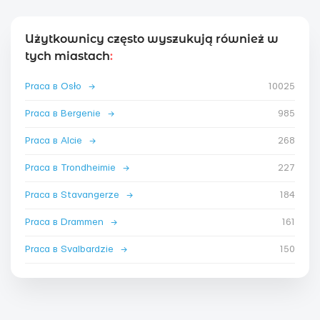
Użytkownicy często wyszukują również w
tych miastach
:
Praca в Osło
→
10025
Praca в Bergenie
→
985
Praca в Alcie
→
268
Praca в Trondheimie
→
227
Praca в Stavangerze
→
184
Praca в Drammen
→
161
Praca в Svalbardzie
→
150