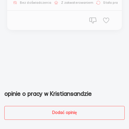
+44 7312 231820 Telegram +44 7878 074551 WhatsApp
Bez doświadczenia
Z zakwaterowaniem
Stała praca
+44 7407 672140 Imo Желаю всем найти работу!) С
ГРАЖДАНАМИ УКРАИНЫ НЕ РАБ...
opinie o pracy w Kristiansandzie
Dodać opinię