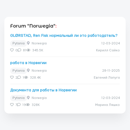
Forum "Norwegia"
:
GLØRSTAD, Ren Fisk нормальный ли это работодатель?
Pytania
Norwegia
12-03-2024
0
81
345.5K
Кирилл Сайко
работа в Норвегии
Pytania
Norwegia
28-11-2025
2
1
328.4K
Евгений Лапуга
Документа для работы в Норвегии
Pytania
Norwegia
12-03-2024
7
19
328K
Марина Ляшко