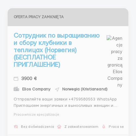
OFERTA PRACY ZAMKNIĘTA
Сотрудник по выращиванию
и сбору клубники в
теплицах (Норвегия)
(БЕСПЛАТНОЕ
ПРИГЛАШЕНИЕ)
3900 €
Elios Company
Norwegia (Kristiansand)
Отправляйте ваши заявки +4759580553 WhatsApp
Приглашаем энергичных и выносливых женщин и
мужчин к сезонной работе в аграрной сфере
Pracownicze specjalizacje
Норвегии! Основная информация: Местоположение
работы: Arendal, Kristiansand, Норвегия. Зарплата:
Bez doświadczenia
Z zakwaterowaniem
Praca sezonow
от 3200 евро Период работы: Начиная с мая 20...