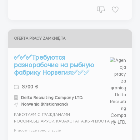
OFERTA PRACY ZAMKNIĘTA
✅✅✅Требуются
разнорабочие на рыбную
фабрику Норвегия✅✅✅
3700 €
Delta Recruiting Company LTD.
Norwegia (Kristiansand)
РАБОТАЕМ С ГРАЖДАНАМИ
РОССИИ,БЕЛАРУСИ,КАЗАХСТАНА,КЫРГЫЗСТАНА.
Если же вас заинтересовала вакансия,то пишите ,а
Pracownicze specjalizacje
лучше звоните в Telegram или WhatsApp Александр