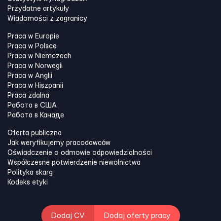
Przydatne artykuły
Wiadomości z zagranicy
Praca w Europie
Praca w Polsce
Praca w Niemczech
Praca w Norwegii
Praca w Anglii
Praca w Hiszpanii
Praca zdalna
Работа в США
Работа в Канадe
Oferta publiczna
Jak weryfikujemy pracodawców
Oświadczenie o odmowie odpowiedzialności
Współczesne potwierdzenie niewolnictwa
Polityka skarg
Kodeks etyki
Dodaj CV
Dodaj oferty pracy