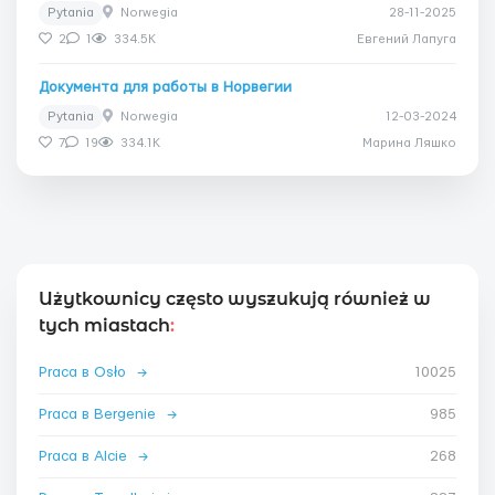
Pytania
Norwegia
28-11-2025
2
1
334.5K
Евгений Лапуга
Документа для работы в Норвегии
Pytania
Norwegia
12-03-2024
7
19
334.1K
Марина Ляшко
Użytkownicy często wyszukują również w
tych miastach
:
Praca в Osło
→
10025
Praca в Bergenie
→
985
Praca в Alcie
→
268