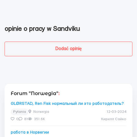
opinie o pracy w Sandviku
Dodać opinię
Forum "Norwegia"
:
GLØRSTAD, Ren Fisk нормальный ли это работодатель?
Pytania
Norwegia
12-03-2024
0
81
351.6K
Кирилл Сайко
работа в Норвегии