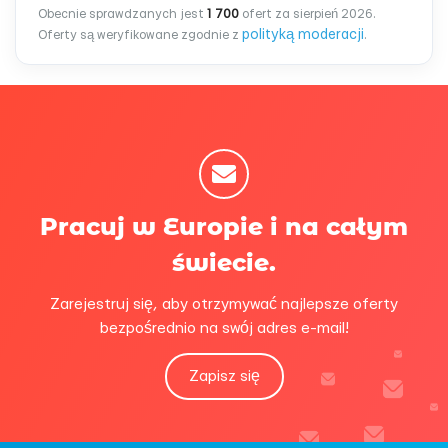
Obecnie sprawdzanych jest
1 700
ofert za sierpień 2026.
polityką moderacji
Oferty są weryfikowane zgodnie z
.
Pracuj w Europie i na całym
świecie.
Zarejestruj się, aby otrzymywać najlepsze oferty
bezpośrednio na swój adres e-mail!
Zapisz się