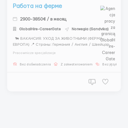
Работа на ферме
2900-3850€ / в месяц
GlobalHire-CareerGate
Norwegia (Sandvika)
🐄 ВАКАНСИЯ: УХОД ЗА ЖИВОТНЫМИ (ФЕРМА,
ЕВРОПА) 📍 Страны: Германия / Англия / Швейцария
/ Норвегия 👨‍🌾 Должность: Работник фермы
Pracownicze specjalizacje
(животные) ⸻ 📋 Обязанности: • Кормление и
уход за животными • Уборка помещений • Контроль
Bez doświadczenia
Z zakwaterowaniem
Bez języka
состояния • Помощь...