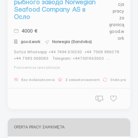
рыбного завода Norwegian
Seafood Company AS в
Осло
4000 €
good.work
Norwegia (Sandvika)
Sofija Whatsapp +44 7494 616530 +44 7908 986078
+44 7983 068083 Telegram: +447301963003
Cотрудники на склад рыбного завода Norwegian
Pracownicze specjalizacje
Seafood Company AS в Осло 4500-5500 € Норвегия
(Осло) Компания «Norwegian Seafood Compan...
Bez doświadczenia
Z zakwaterowaniem
Stała praca
OFERTA PRACY ZAMKNIĘTA