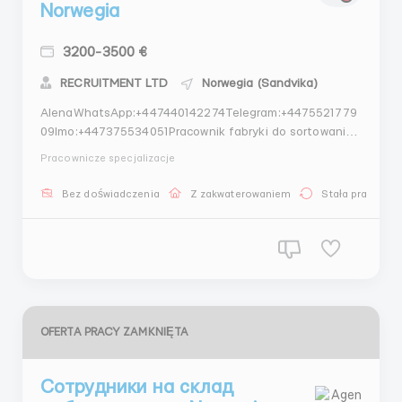
Norwegia
3200-3500 €
RECRUITMENT LTD
Norwegia (Sandvika)
AlenaWhatsApp:+447440142274Telegram:+4475521779
09Imo:+447375534051Pracownik fabryki do sortowania
świeżego łososia, NorwegiaWymagania:Praca znajduje
Pracownicze specjalizacje
się w Norwegii, miasto OsloMężczyźni i kobiety, wiek 18-
50 latObowiązki:Pakowaniekontrola jakości
Bez doświadczenia
Z zakwaterowaniem
Stała praca
produktuważenie produktów,
etykietowanieWynagrodzenie...
OFERTA PRACY ZAMKNIĘTA
Cотрудники на склад