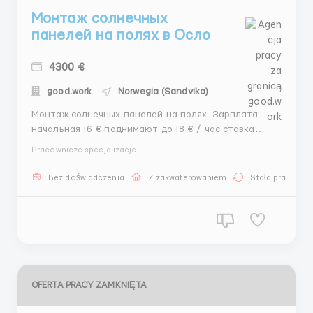
Монтаж солнечных
панелей на полях в Осло
4300 €
good.work
Norwegia (Sandvika)
Монтаж солнечных панелей на полях. Зарплата
начальная 16 € поднимают до 18 € / час ставка
будет зависеть от опыта и вашей работы. Рабочих
Pracownicze specjalizacje
часов 240 - 270 в месяц. Жилье предоставляется
бесплатно, в хороших для проживания условий,
Bez doświadczenia
Z zakwaterowaniem
Stała praca
максимум 3 человек в комнате. Проезд на работу
организо...
OFERTA PRACY ZAMKNIĘTA