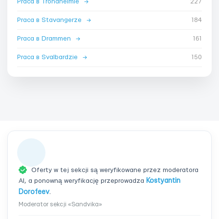
Praca в Trondheimie
→
227
Praca в Stavangerze
→
184
Praca в Drammen
→
161
Praca в Svalbardzie
→
150
Oferty w tej sekcji są weryfikowane przez moderatora
AI, a ponowną weryfikację przeprowadza
Kostyantin
Dorofeev
.
Moderator sekcji «Sandvika»