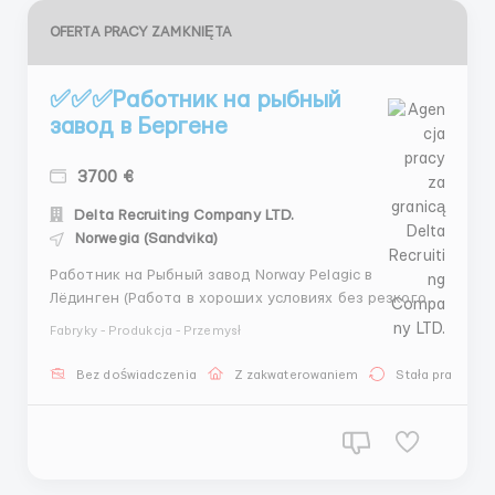
OFERTA PRACY ZAMKNIĘTA
✅✅✅Работник на рыбный
завод в Бергене
3700 €
Delta Recruiting Company LTD.
Norwegia (Sandvika)
Работник на Рыбный завод Norway Pelagic в
Лёдинген (Работа в хороших условиях без резкого
запаха) График работы: 5 дней в неделю можно по 8
Fabryky - Produkcja - Przemysł
часов можно по 12 . Можно брать доп субботу ( 8
часов ) Часы минимум . 176- 296 ( Работы много )
Bez doświadczenia
Z zakwaterowaniem
Stała praca
Обязанности: -Упаковка рыбы в вакумные пакеты. ...