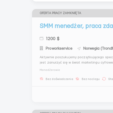
OFERTA PRACY ZAMKNIĘTA
SMM menedżer, praca zda
1200 $
Proworkservice
Norwegia (Trond
Aktywnie poszukujemy początkującego specja
jest zanurzyć się w świat marketingu cyfrowe
pasjonujesz się mediami społecznościowymi i
Menedżerowie
ciebie! Obowiązki: Two...
Bez doświadczenia
Bez noclegu
Sta