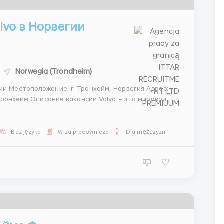
olvo в Норвегии
Norwegia (Trondheim)
Адрес:
vo – это мировой
овиков. Завод в Норвегии приглашает работников на
Bez języka
Wiza pracownicza
Dla mężczyzn