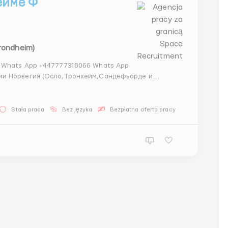
ейме Ф
rondheim)
 Whats App +447777318066 Whats App
арплата 180 крон в час...
Stała praca
Bez języka
Bezpłatna oferta pracy