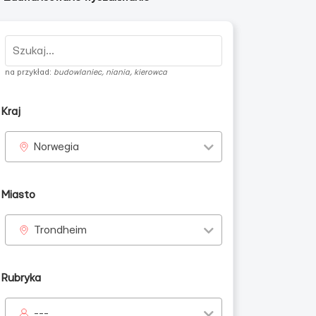
na przykład:
budowlaniec, niania, kierowca
Kraj
Norwegia
łdawian
Miasto
Trondheim
Rubryka
---