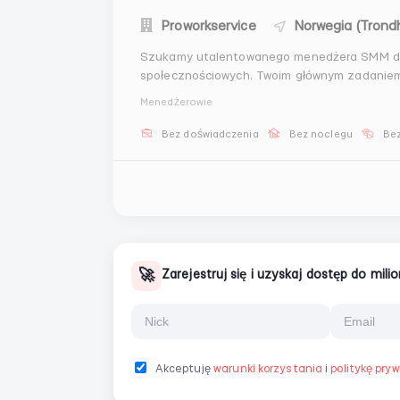
Proworkservice
Norwegia (Trond
Szukamy utalentowanego menedżera SMM do
społecznościowych. Twoim głównym zadaniem b
naszą publicznością.Wymagania:Dostępność 
Menedżerowie
treściUmiejętności analityczne do oceny efek
Bez doświadczenia
Bez noclegu
Bez
🚀
Zarejestruj się i uzyskaj dostęp do mil
Akceptuję
warunki korzystania
i
politykę pry