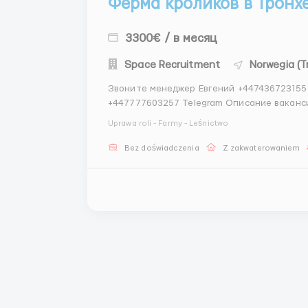
Ферма кроликов в Тронх
3300€ / в месяц
Space Recruitment
Norwegia (T
Звоните менеджер Евгений +447436723155
+447777603257 Telegram Описание вакансии Норвегия (Осло,Тронхейм,Сандефьорде и
Кристиансанне) Требуются мужчины и женщины, семейные пары для работы на ферме
Uprawa roli - Farmy - Leśnictwo
кроликов, уход, уборка и тд. З
Bez doświadczenia
Z zakwaterowaniem