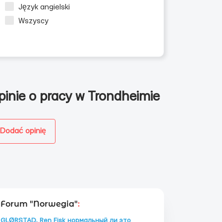
Język angielski
Wszyscy
pinie o pracy w Trondheimie
Dodać opinię
Forum "Norwegia"
:
GLØRSTAD, Ren Fisk нормальный ли это