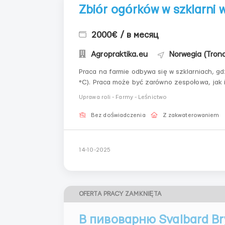
Zbiór ogórków w szklarni 
2000€ / в месяц
Agropraktika.eu
Norwegia (Tron
Praca na farmie odbywa się w szklarniach, 
°C). Praca może być zarówno zespołowa, jak
sadzonek.Pielęgnacja warzyw — podwiązywanie/z
Uprawa roli - Farmy - Leśnictwo
Bez doświadczenia
Z zakwaterowaniem
14-10-2025
OFERTA PRACY ZAMKNIĘTA
В пивоварню Svalbard Br