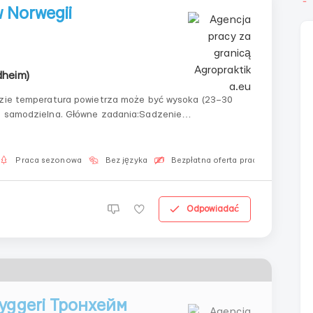
w Norwegii
dheim)
gdzie temperatura powietrza może być wysoka (23–30
 i samodzielna. Główne zadania:Sadzenie
awijanie, aby rosły w górę, zbieranie liściZbiór p...
Praca sezonowa
Bez języka
Bezpłatna oferta pracy
Dla Mo
Odpowiadać
yggeri Тронхейм