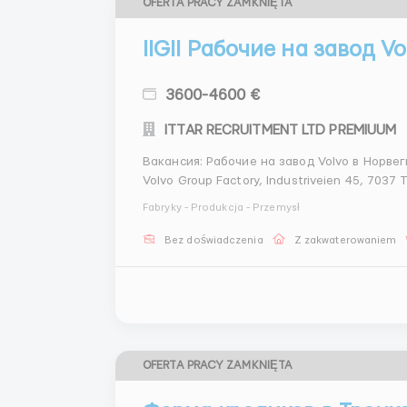
OFERTA PRACY ZAMKNIĘTA
IIGII Рабочие на завод V
3600-4600 €
ITTAR RECRUITMENT LTD PREMIUUM
Вакансия: Рабочие на завод Volvo в Норвегии Местоположение: г. Тронхейм, Норвегия 
Volvo Group Factory, Industriveien 45, 7037 Тронхейм Описание вакансии Vol
лидер в производстве автомобилей и груз
Fabryky - Produkcja - Przemysł
современные ли...
Bez doświadczenia
Z zakwaterowaniem
OFERTA PRACY ZAMKNIĘTA