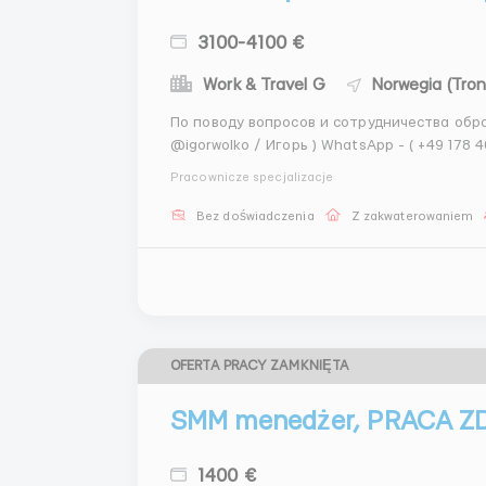
3100-4100 €
Work & Travel G
Norwegia (Tro
По поводу вопросов и сотрудничества обращ
@igorwolko / Игорь ) WhatsApp - ( +49 178 4032 296 Игорь) Svalbar
микропивоварня, располагающаяся в Лонгй
Pracownicze specjalizacje
северной широты, пивовар...
Bez doświadczenia
Z zakwaterowaniem
OFERTA PRACY ZAMKNIĘTA
SMM menedżer, PRACA Z
1400 €