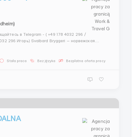
ndheim)
айтесь в Telegram - ( +49 178 4032 296 /
d Bryggeri — норвежская
ире на архипелаге Шпицберген. Находясь на 78°
Stała praca
Bez języka
Bezpłatna oferta pracy
DALNA