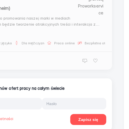
heim)
 promowania naszej marki w mediach
ędzie tworzenie atrakcyjnych treści i interakcja z
komputera lub laptopaKreatywne podejście do
tyw...
 języka
Dla mężczyzn
Praca online
Bezpłatna oferta pracy
ionów ofert pracy na całym świecie
watności
Zapisz się