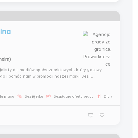
lna
heim)
listy ds. mediów społecznościowych, który gotowy
go i pomóc nam w promocji naszej marki. Jeśli
 chcesz rozwijać się w tej dziedzinie, czekamy na
ła praca
Bez języka
Bezpłatna oferta pracy
Dla obywateli WNP