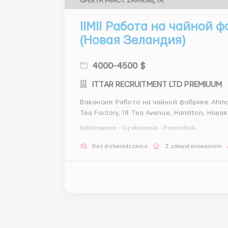
OFERTA PRACY ZAMKNIĘTA
IIMII Работа на чайной 
(Новая Зеландия)
4000-4500 $
ITTAR RECRUITMENT LTD PREMIUUM
Вакансия: Работа на чайной фабрике Ahmad Tea (Новая З
Tea Factory, 18 Tea Avenue, Hamilton, Новая Зеландия Добро пожаловать
вкуса и традиций! Чайная фабрика Ahmad 
Składowanie - Opakowania - Przenośnik
изысканными ароматами...
Bez doświadczenia
Z zakwaterowaniem