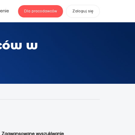
enie
Dla pracodawców
Zaloguj się
źców w
Zaawansowane wyszukiwanie