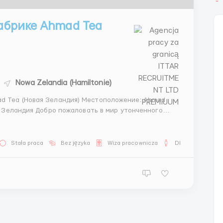
фабрике Ahmad Tea
Nowa Zelandia (Hamiltonie)
еландия) Местоположение: Ahmad
 в мир утонченного
Tea, известная во всем мире своим качеством и
Stała praca
Bez języka
Wiza pracownicza
Dla mężczyzn