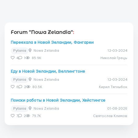
Forum "Nowa Zelandia"
:
Переехала в Новой Зеландии, Фангареи
Pytania
Nowa Zelandia
12-03-2024
4
1
85.9K
Николай Грець
Еду в Новой Зеландии, Веллингтоне
Pytania
Nowa Zelandia
12-03-2024
6
2
80.5K
Кирил Тягныбок
Поиски работы в Новой Зеландии, Хейстингсе
Pytania
Nowa Zelandia
01-08-2026
7
2
79.7K
Святослав Климов