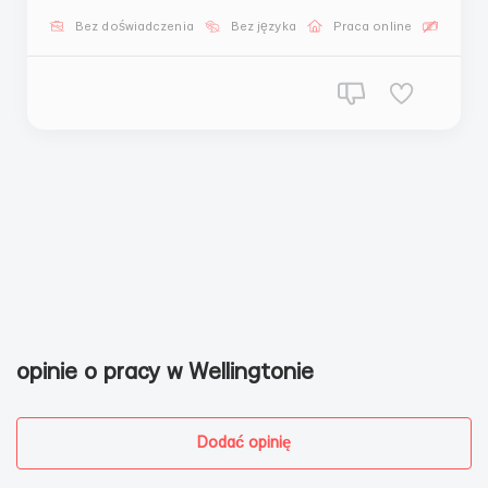
обучение и реальную практику без рисков. Мы —
Bez doświadczenia
Bez języka
Praca online
Bezpła
команда с шестилетним стажем в криптоиндустрии.
Работае...
opinie o pracy w Wellingtonie
Dodać opinię