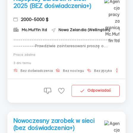
2025 (BEZ doświadczenia+)
2000-5000 $
Mc.Muffin ltd
Nowa Zelandia (Wellington)
----------------------------------------------------------
------------Prawdziwie zainteresowani proszę o
kontakt pod podane dane!!!Na odpowiedzi na stronie
Praca zdalna
odpowiedzi przychodzą z opóźnieniem!!!----------------
3 dni temu
------------------------------------------------------
KRIPTAJak stabilne i bezpieczne źród...
Bez doświadczenia
Bez noclegu
Bez języka
Dla m
Odpowiadać
Nowoczesny zarobek w sieci
(bez doświadczenia+)