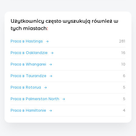
Użytkownicy często wyszukują również w
tych miastach
:
Praca в Hastings
→
281
Praca в Oaklandzie
→
16
Praca в Whangarei
→
10
Praca в Taurandze
→
6
Praca в Rotorua
→
5
Praca в Palmerston North
→
5
Praca в Hamiltonie
→
4