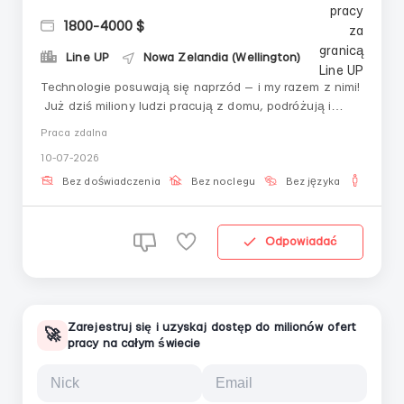
1800-4000 $
Line UP
Nowa Zelandia (Wellington)
Technologie posuwają się naprzód — i my razem z nimi!
Już dziś miliony ludzi pracują z domu, podróżują i
zarządzają swoim czasem. Wszystko, czego do tego
Praca zdalna
potrzeba, to chęci, zaufana społeczność i trochę
10-07-2026
czasu dziennie. K R I P T O PRZEMYSŁ Zapraszamy do
zespołu, który już pom...
Bez doświadczenia
Bez noclegu
Bez języka
Dla m
Odpowiadać
Zarejestruj się i uzyskaj dostęp do milionów ofert
🚀
pracy na całym świecie