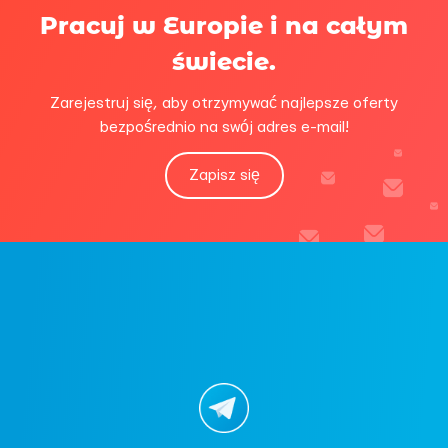
Pracuj w Europie i na całym
świecie.
Zarejestruj się, aby otrzymywać najlepsze oferty
bezpośrednio na swój adres e-mail!
Zapisz się