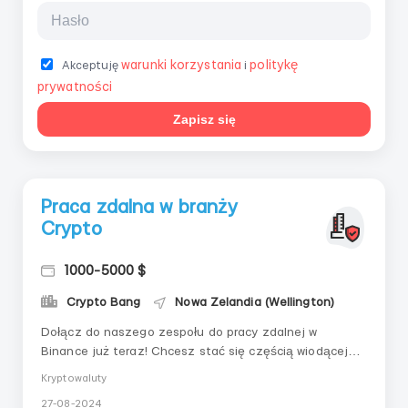
warunki korzystania
politykę
Akceptuję
i
prywatności
Zapisz się
Praca zdalna w branży
Crypto
1000-5000 $
Crypto Bang
Nowa Zelandia (Wellington)
Dołącz do naszego zespołu do pracy zdalnej w
Binance już teraz! Chcesz stać się częścią wiodącej
platformy kryptowalutowej? Szukamy freelancerów,
Kryptowaluty
którzy będą gotowi dołączyć do nas! Wymagania:
27-08-2024