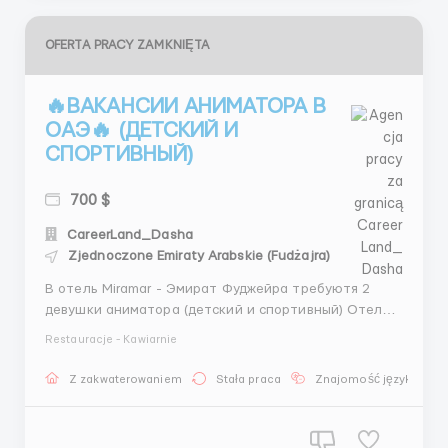
OFERTA PRACY ZAMKNIĘTA
🔥ВАКАНСИИ АНИМАТОРА В
ОАЭ🔥 (ДЕТСКИЙ И
СПОРТИВНЫЙ)
700 $
CareerLand_Dasha
Zjednoczone Emiraty Arabskie (Fudżajra)
В отель Miramar - Эмират Фуджейра требуютя 2
девушки аниматора (детский и спортивный) Отель
семейный находится на берегу индийского океана, в
Restauracje - Kawiarnie
2 часах езды от центра Дубай! Требования для
кандидаток: Разговорный английский Гражданство
Z zakwaterowaniem
Stała praca
Znajomość języka
РФ, Украина, Молдова Активные, позитивные,
веселые ...