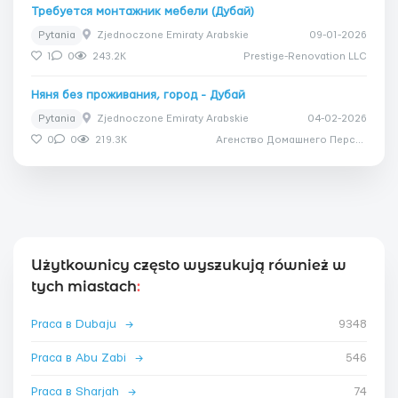
Требуется монтажник мебели (Дубай)
Pytania
Zjednoczone Emiraty Arabskie
09-01-2026
1
0
243.2K
Prestige-Renovation LLC
Няня без проживания, город - Дубай
Pytania
Zjednoczone Emiraty Arabskie
04-02-2026
0
0
219.3K
Агенство Домашнего Персонала Дом Счастья
Użytkownicy często wyszukują również w
tych miastach
:
Praca в Dubaju
→
9348
Praca в Abu Zabi
→
546
Praca в Sharjah
→
74