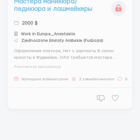
Мастера маникюра/
педикюра и лашмейкеры
2000 $
Work in Europe_Anastasiia
Zjednoczone Emiraty Arabskie (Fudżajra)
Оформление платное, Нет с зарплаты В салон
красоты в Фуджейре, ОАЭ требуются мастера
маникюра/педикюра и лашмейкеры Требования: •
Pracownicze specjalizacje
английский от базового (главное - желание его
изучать и повышать уровень в процессе работы) •
Wymagane doświadczenie
Z zakwaterowaniem
Stała pr
возраст 21-45 • наличие сертификатов • хорошее...