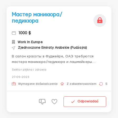
Мастер маникюра/
педикюра
1000 $
Work In Europe
Zjednoczone Emiraty Arabskie (Fudżajra)
В салон красоты в Фуджейре, ОАЭ требуются
мастера маникюра/педикюра и лашмейкеры
Требования: • английский от базового (главное -
Sektor piękna i zdrowia
желание его изучать и повышать уровень в
27-09-2023
процессе работы) • возраст 21-45 • гражданство
Украина, Белоруссия • наличие сертификатов •
Wymagane doświadczenie
Z zakwaterowaniem
Stała pr
хорош...
Odpowiadać