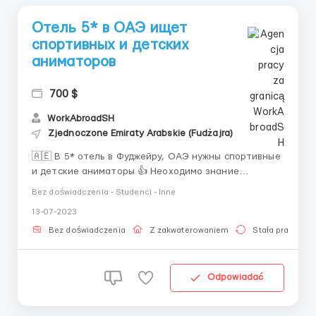
Отель 5* в ОАЭ ищет
спортивных и детских
аниматоров
700 $
WorkAbroadSH
Zjednoczone Emiraty Arabskie (Fudżajra)
🇦🇪 В 5* отель в Фуджейру, ОАЭ нужны спортивные
и детские аниматоры 👍 Неоходимо знание
английского языка на хорошим разговорном уровне,
Bez doświadczenia - Studenci - Inne
спортивный или танцевальный опыт будет
13-07-2023
преимуществом 👌 Работодатель предоставляет
проживание и питание на территории отеля,
Bez doświadczenia
Z zakwaterowaniem
Stała praca
электронная виза и билеты в обе сто...
Odpowiadać