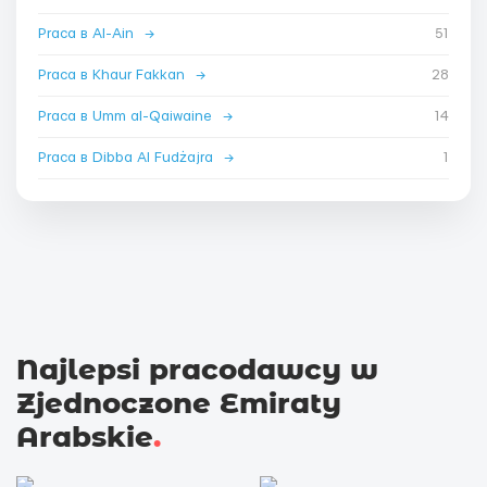
Praca в Al-Ain
→
51
Praca в Khaur Fakkan
→
28
Praca в Umm al-Qaiwaine
→
14
Praca в Dibba Al Fudżajra
→
1
Najlepsi pracodawcy w
Zjednoczone Emiraty
Arabskie
.