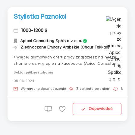
Stylistka Paznokci
1000-1200 $
Apical Consulting Spółka z o. o.
Zjednoczone Emiraty Arabskie (Chaur Fakkan)
• Więcej darmowych ofert pracy znajdziesz na naszej
stronie oraz w grupie na Facebooku (Apical Consulting
Praca)! ____________________________
Sektor piękna i zdrowia
Stylistka Paznokci Wynagrodzenie: 1000-1200$ +
05-06-2024
zakwaterowanie Pozostałe szczegóły na rozmowie
kwalifikacyjnej
Wymagane doświadczenie
Z zakwaterowaniem
Stała pr
____________________________ · KONT...
Odpowiadać