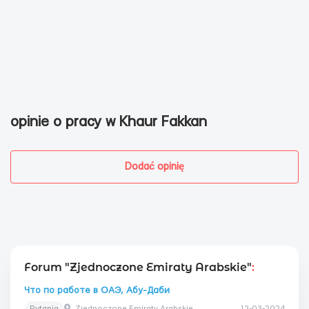
opinie o pracy w Khaur Fakkan
Dodać opinię
Forum "Zjednoczone Emiraty Arabskie"
:
Что по работе в ОАЭ, Абу-Даби
Pytania
Zjednoczone Emiraty Arabskie
12-03-2024