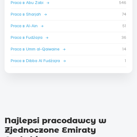
Praca в Abu Zabi
→
546
Praca в Sharjah
→
74
Praca в Al-Ain
→
51
Praca в Fudżajra
→
36
Praca в Umm al-Qaiwaine
→
14
Praca в Dibba Al Fudżajra
→
1
Najlepsi pracodawcy w
Zjednoczone Emiraty