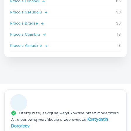
Praca в Funchal
→
66
Praca в Setúbalu
→
33
Praca в Bradze
→
30
Praca в Coimbra
→
13
Praca в Almadzie
→
3
Oferty w tej sekcji są weryfikowane przez moderatora
AI, a ponowną weryfikację przeprowadza
Kostyantin
Dorofeev
.