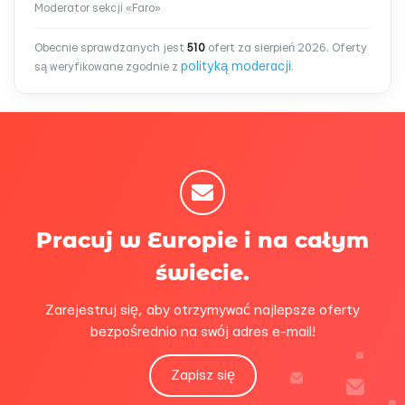
Moderator sekcji «Faro»
Obecnie sprawdzanych jest
510
ofert za sierpień 2026. Oferty
polityką moderacji
są weryfikowane zgodnie z
.
Pracuj w Europie i na całym
świecie.
Zarejestruj się, aby otrzymywać najlepsze oferty
bezpośrednio na swój adres e-mail!
Zapisz się