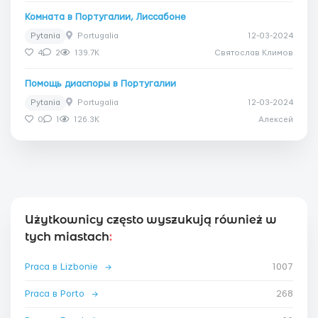
Комната в Португалии, Лиссабоне
Pytania
Portugalia
12-03-2024
4
2
139.7K
Святослав Климов
Помощь диаспоры в Португалии
Pytania
Portugalia
12-03-2024
0
1
126.3K
Алексей
Użytkownicy często wyszukują również w
tych miastach
:
Praca в Lizbonie
→
1007
Praca в Porto
→
268