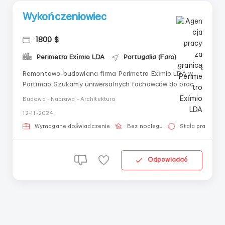
Wykończeniowiec
1800 $
Perimetro Exímio LDA
Portugalia (Faro)
Remontowo-budowlana firma Perimetro Exímio LDA w
Portimao Szukamy uniwersalnych fachowców do prac
remontowo-budowlanych! Wynagrodzenie - 7-10€,
Budowa - Naprawa - Architektura
możliwość awansu na poziom brygadzisty, kierownika!I
12-11-2024
pomocników (może być bez doświadczenia) – 5-6
€.Praca przy remontach i na budowie.Region
Wymagane doświadczenie
Bez noclegu
Stała praca
Algarve.Oferuj...
Odpowiadać