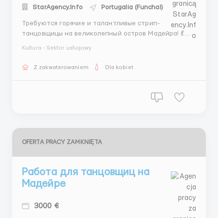
StarAgency.Info
Portugalia (Funchal)
Требуются горячие и талантливые стрип-
танцовщицы на великолепный остров Мадейра! 💃🔥
Мечтаете о захватывающей работе в экзотическом
Kultura - Sektor usługowy
месте? Хотите заработать, продемонстрировав
свои навыки танца на одном из самых красивых
Z zakwaterowaniem
Dla kobiet
островов в мире? 🏝️💰 Присоединяйтесь к нашей
команде и...
OFERTA PRACY ZAMKNIĘTA
Работа для танцовщиц на
Мадейре
3000 €