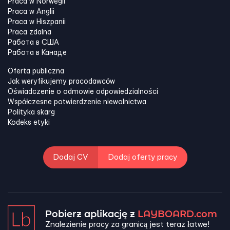
Praca w Norwegii
Praca w Anglii
Praca w Hiszpanii
Praca zdalna
Работа в США
Работа в Канадe
Oferta publiczna
Jak weryfikujemy pracodawców
Oświadczenie o odmowie odpowiedzialności
Współczesne potwierdzenie niewolnictwa
Polityka skarg
Kodeks etyki
Dodaj CV
Dodaj oferty pracy
Pobierz aplikację z
LAYBOARD.com
Znalezienie pracy za granicą jest teraz łatwe!