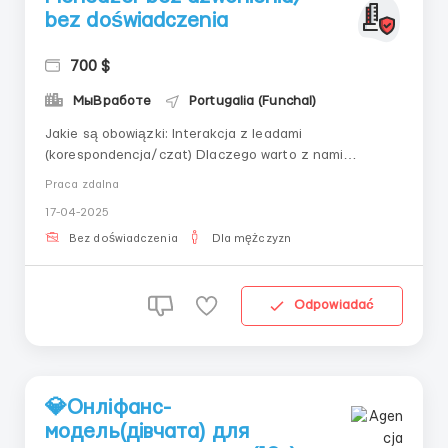
bez doświadczenia
700 $
МыВработе
Portugalia (Funchal)
Jakie są obowiązki: Interakcja z leadami
(korespondencja/czat) Dlaczego warto z nami
pracować: - Możesz samodzielnie wpływać na swoje
Praca zdalna
dochody; - Terminowa wypłata wynagrodzenia; - Praca
17-04-2025
całkowicie zdalna; - Zespół młodych, pełnych energii
ludzi, z którymi jest przyjemnie dążyć do wspólnego
Bez doświadczenia
Dla mężczyzn
celu i os...
Odpowiadać
💎Онліфанс-
модель(дівчата) для