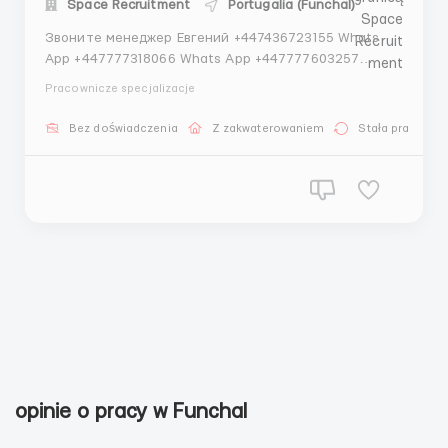
Space Recruitment
Portugalia (Funchal)
Звоните менеджер Евгений +447436723155 Whats
App +447777318066 Whats App +447777603257
Telegram 📌 ТРЕБОВАНИЯ: - Мужчины и Женщины /
Pracownicze specjalizacje
пары возраст 18-45 лет - медкомиссия 30 евро (с
ЗП) - работа в темпе - разговорный русский 📆
Bez doświadczenia
Z zakwaterowaniem
Stała praca
ГРАФИК РАБОТЫ: - 5-6 дней в неделю (по желанию) -
смена по 8...
opinie o pracy w Funchal