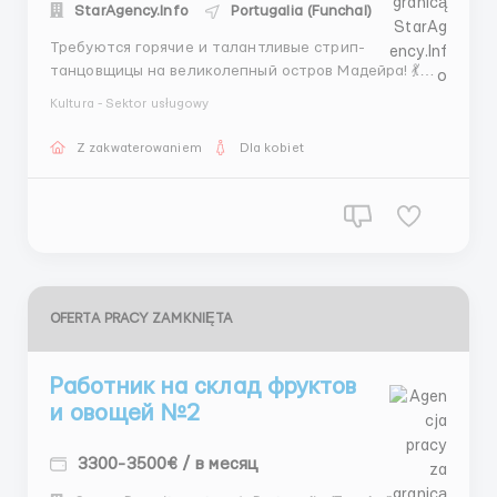
StarAgency.Info
Portugalia (Funchal)
Требуются горячие и талантливые стрип-
танцовщицы на великолепный остров Мадейра! 💃🔥
Мечтаете о захватывающей работе в экзотическом
Kultura - Sektor usługowy
месте? Хотите заработать, продемонстрировав
свои навыки танца на одном из самых красивых
Z zakwaterowaniem
Dla kobiet
островов в мире? 🏝️💰 Присоединяйтесь к нашей
команде и...
OFERTA PRACY ZAMKNIĘTA
Работник на склад фруктов
и овощей №2
3300-3500€ / в месяц