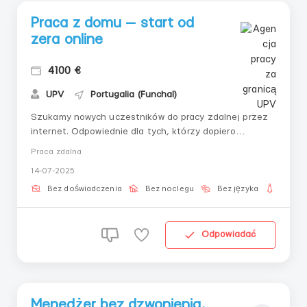
Praca z domu — start od
zera online
4100 €
UPV
Portugalia (Funchal)
Szukamy nowych uczestników do pracy zdalnej przez
internet. Odpowiednie dla tych, którzy dopiero
zaczynają i chcą pewnie rozpocząć. Co zyskujesz:
Praca zdalna
Płynne wprowadzenie do zadań Możliwość pracy w
14-07-2025
swoim tempie Wsparcie w trakcie całej działalności
Dostęp z dowolnego miejsca na świecie Co jest ...
Bez doświadczenia
Bez noclegu
Bez języka
Dla ko
Odpowiadać
Menedżer bez dzwonienia,