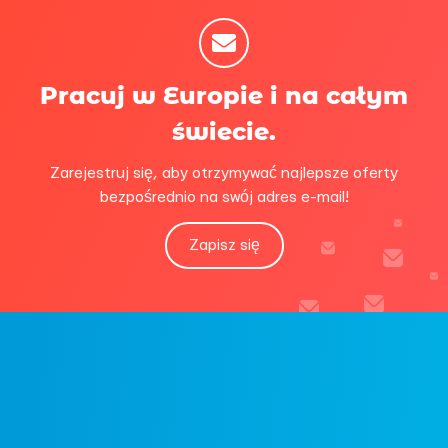
Pracuj w Europie i na całym
świecie.
Zarejestruj się, aby otrzymywać najlepsze oferty
bezpośrednio na swój adres e-mail!
Zapisz się