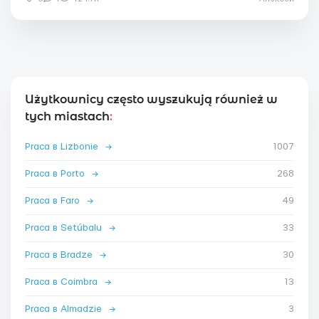
Użytkownicy często wyszukują również w
tych miastach
:
Praca в Lizbonie
→
1007
Praca в Porto
→
268
Praca в Faro
→
49
Praca в Setúbalu
→
33
Praca в Bradze
→
30
Praca в Coimbra
→
13
Praca в Almadzie
→
3