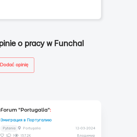
pinie o pracy w Funchal
Dodać opinię
Forum "Portugalia"
:
Эмиграция в Португалию
Pytania
Portugalia
12-03-2024
1
1
157.2K
Владимир