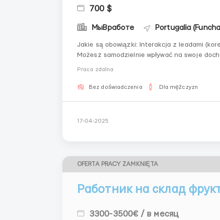
700 $
МыВработе
Portugalia (Funcha
Jakie są obowiązki: Interakcja z leadami (k
Możesz samodzielnie wpływać na swoje docho
całkowicie zdalna; - Zespół młodych, pełnych 
Praca zdalna
wspólnego celu i os...
Bez doświadczenia
Dla mężczyzn
17-04-2025
OFERTA PRACY ZAMKNIĘTA
Работник на склад фрук
3300-3500€ / в месяц