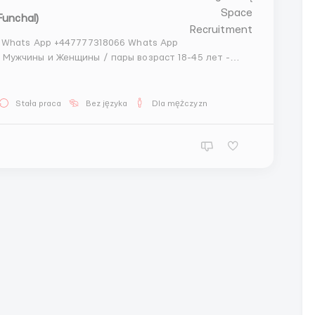
Funchal)
 Whats App +447777318066 Whats App
ый русский 📆 ГРАФИК РАБОТЫ: - 5-6
Stała praca
Bez języka
Dla mężczyzn