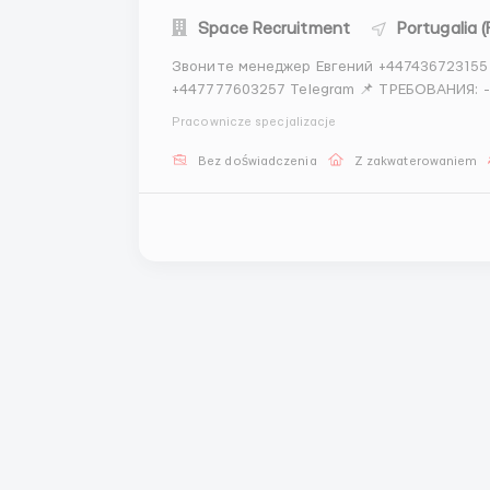
Space Recruitment
Portugalia (
Звоните менеджер Евгений +447436723155
+447777603257 Telegram 📌 ТРЕБОВАНИЯ: - Мужчины и Женщины / пары возраст 18-45 лет -
медкомиссия 30 евро (с ЗП) - работа в темпе - разговорн
Pracownicze specjalizacje
дней в неделю (по желанию) - смена по 8...
Bez doświadczenia
Z zakwaterowaniem