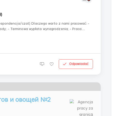
l)
orespondencja/czat) Dlaczego warto z nami pracować: -
dy; - Terminowa wypłata wynagrodzenia; - Praca
energii ludzi, z którymi jest przyjemnie dążyć do
Odpowiadać
тов и овощей №2