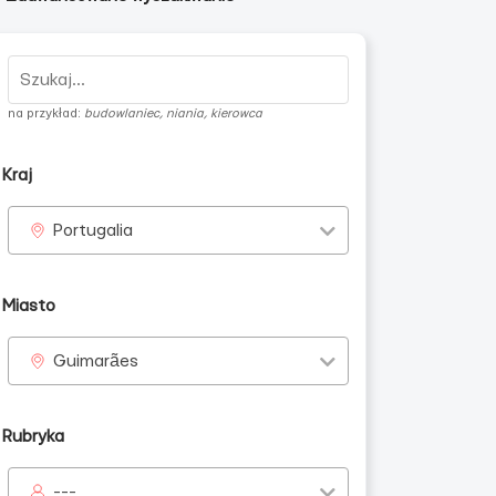
na przykład:
budowlaniec, niania, kierowca
Kraj
Portugalia
Miasto
Guimarães
Rubryka
---