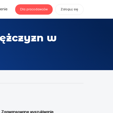
enie
Dla pracodawców
Zaloguj się
mężczyzn w
Zaawansowane wyszukiwanie