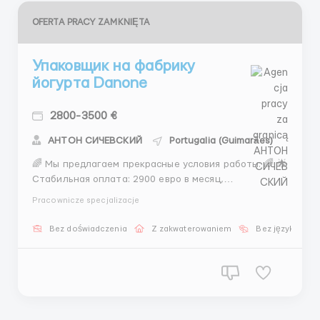
OFERTA PRACY ZAMKNIĘTA
Упаковщик на фабрику
йогурта Danone
2800-3500 €
АНТОН СИЧЕВСКИЙ
Portugalia (Guimarães)
🌈 Мы предлагаем прекрасные условия работы: 🌈 🌟
Стабильная оплата: 2900 евро в месяц,
выплачиваемая вовремя каждый месяц! 💷💷 🌟
Pracownicze specjalizacje
Гибкий график: Работай с понедельника по пятницу
с 06:00 до 17:00 (с возможностью раннего окончания
Bez doświadczenia
Z zakwaterowaniem
Bez języka
смены!). А если захочешь поработать в субботу, мы
порадуем т...