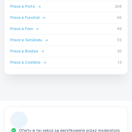
Praca в Porto
→
268
Praca в Funchal
→
66
Praca в Faro
→
49
Praca в Setúbalu
→
33
Praca в Bradze
→
30
Praca в Coimbra
→
13
Oferty w tej sekcji są weryfikowane przez moderatora