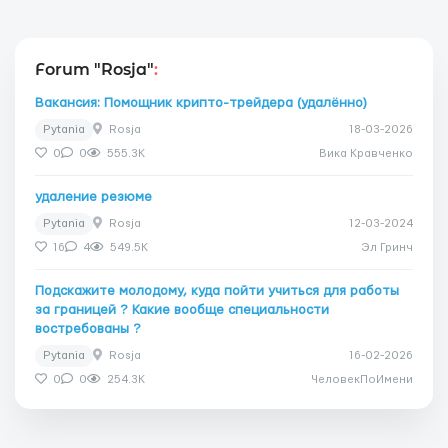
Forum "Rosja"
:
Вакансия: Помощник крипто-трейдера (удалённо)
Pytania
Rosja
18-03-2026
0
0
555.3K
Вика Кравченко
удаление резюме
Pytania
Rosja
12-03-2024
16
4
549.5K
Эл Гринч
Подскажите молодому, куда пойти учиться для работы
за границей ? Какие вообще специальности
востребованы ?
Pytania
Rosja
16-02-2026
0
0
254.3K
ЧеловекПоИмени