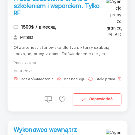
szkoleniem i wsparciem. Tylko
RF
1500$ / в месяц
MTSID
Otwarte jest stanowisko dla tych, którzy szukają
spokojnej pracy z domu. Doświadczenie nie jest
wymagane — my wszystkiego nauczymy i pomożemy
Praca zdalna
zrozumieć proces. Co musisz robić:— Sprawdzać
13-01-2026
przychodzące wnioski;— Prowadzić korespondencję
według gotowych szablonów;— Pracować zgo...
Bez doświadczenia
Bez noclegu
Stała praca
Znaj
Odpowiadać
Wykonawca wewnątrz