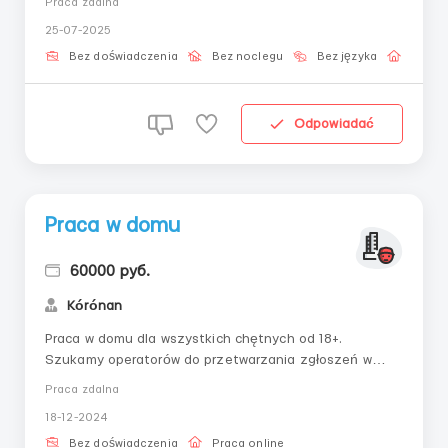
Praca zdalna
niewymagający kontaktów zewnętrznych i zbędnej
25-07-2025
komunikacji.📌 Co będziesz robić:– Praca w zamkniętej
platformie– Zatwierdzanie operacji ręcznych ...
Bez doświadczenia
Bez noclegu
Bez języka
Praca 
Odpowiadać
Praca w domu
60000 руб.
Kórónan
Praca w domu dla wszystkich chętnych od 18+.
Szukamy operatorów do przetwarzania zgłoszeń w
firmie. Do pracy potrzebujesz tylko telefonu
Praca zdalna
komórkowego. Praca bez inwestycji itp. Harmonogram
18-12-2024
całkowicie elastyczny. ☕️Szczegóły w telegramie
@ElenaDeriy
Bez doświadczenia
Praca online