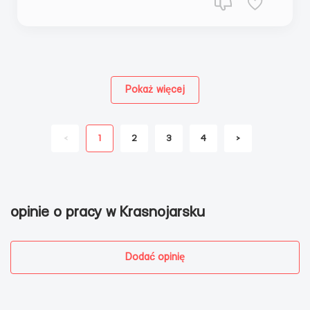
Pokaż więcej
<
1
2
3
4
>
opinie o pracy w Krasnojarsku
Dodać opinię