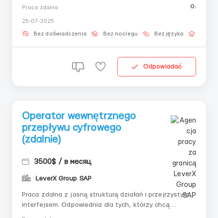
«tymczasowym zarabianiem» — ten system może stać
Praca zdalna
się początkiem nowej rzeczywistości. Spokojnie, krok
25-07-2025
po kroku, dokładnie.📌 Jest dla Ciebie, jeśli:— Chcesz
zrozumieć nowoczesne narzę...
Bez doświadczenia
Bez noclegu
Bez języka
Praca 
Odpowiadać
Operator wewnętrznego
przepływu cyfrowego
(zdalnie)
3500$ / в месяц
LeverX Group SAP
Praca zdalna z jasną strukturą działań i przejrzystym
interfejsem. Odpowiednia dla tych, którzy chcą
zaangażować się w stabilny proces cyfrowy,