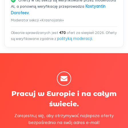
Oferty w tej sekcji są weryfikowane przez moderatora
AI, a ponowną weryfikację przeprowadza
Kostyantin
Dorofeev
.
Moderator sekcji «Krasnojarsk»
Obecnie sprawdzanych jest
470
ofert za sierpień 2026. Oferty
polityką moderacji
są weryfikowane zgodnie z
.
Pracuj w Europie i na całym
świecie.
Zarejestruj się, aby otrzymywać najlepsze oferty
bezpośrednio na swój adres e-mail!