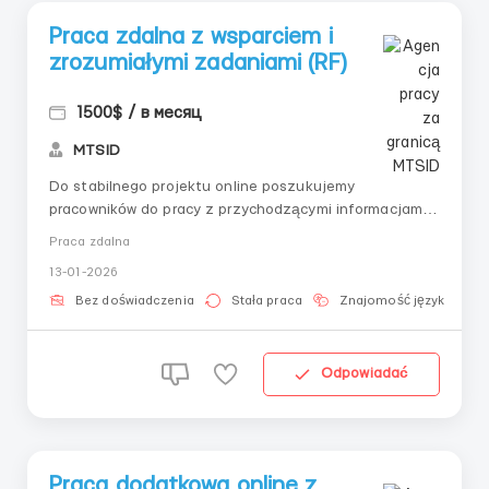
Praca zdalna z wsparciem i
zrozumiałymi zadaniami (RF)
1500$ / в месяц
MTSID
Do stabilnego projektu online poszukujemy
pracowników do pracy z przychodzącymi informacjami.
Odpowiednie także bez doświadczenia — całe
Praca zdalna
szkolenie jest zapewnione, koordynator pomaga na
13-01-2026
każdym etapie.Co wchodzi w obowiązki:— Sprawdzanie
i przetwarzanie wniosków;— Prowadzenie koresp...
Bez doświadczenia
Stała praca
Znajomość języka
Odpowiadać
Praca dodatkowa online z