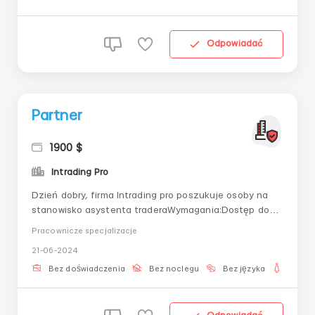
Odpowiadać
Partner
1900 $
Intrading Pro
Dzień dobry, firma Intrading pro poszukuje osoby na
stanowisko asystenta traderaWymagania:Dostęp do
internetu, 4 godziny wolnego czasu Jeśli interesuje Cię
Pracownicze specjalizacje
ta oferta pracy lub masz pytania, skontaktuj się z
21-06-2024
nami na Telegramie @Soffigear
Bez doświadczenia
Bez noclegu
Bez języka
Dla ko