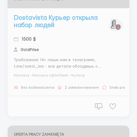
Dostavista Курьер открыла
набор людей
1500 $
GoldPrise
Требования: 14+ пиши нам в телеграмм,
t.me/sokol_ma - все детали обссудишь с
менеджером Где работать? Работаем по всей РФ
Kierowcy - Kierowcy ciężarówek - Kurierzy
Условия работы: график подстроишь под себя,
выплаты ежедневно ...
Bez doświadczenia
Z zakwaterowaniem
Stała praca
OFERTA PRACY ZAMKNIĘTA