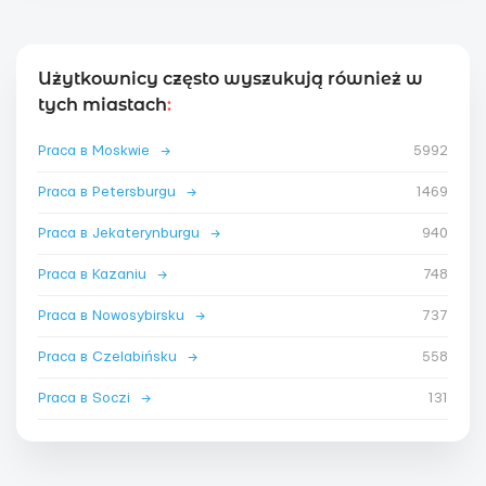
Użytkownicy często wyszukują również w
tych miastach
:
Praca в Moskwie
→
5992
Praca в Petersburgu
→
1469
Praca в Jekaterynburgu
→
940
Praca в Kazaniu
→
748
Praca в Nowosybirsku
→
737
Praca в Czelabińsku
→
558
Praca в Soczi
→
131