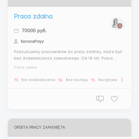
Praca zdalna
70000 руб.
KoronaPayy
Poszukujemy pracowników do pracy zdalnej, może być
bez doświadczenia zawodowego. Od 18 lat. Praca
marzeń dla tych, którzy chcą pracować w domu! Grafik
Praca zdalna
elastyczny. Bez inwestycji, sprzedaży itp. Po więcej
informacji prosimy o kontakt na Telegram
Bez doświadczenia
Bez noclegu
Bez języka
Dla m
@RabotaNaDomu6
OFERTA PRACY ZAMKNIĘTA