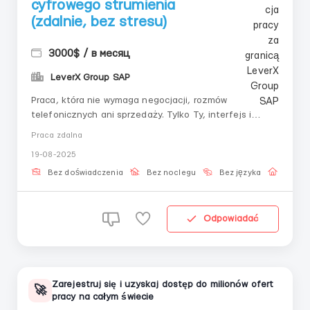
cyfrowego strumienia
(zdalnie, bez stresu)
3000$ / в месяц
LeverX Group SAP
Praca, która nie wymaga negocjacji, rozmów
telefonicznych ani sprzedaży. Tylko Ty, interfejs i
precyzyjne działania według algorytmu. Projekt jest
Praca zdalna
odpowiedni dla tych, którzy chcą stabilnego dochodu
19-08-2025
online z możliwością rozwoju w cyfrowym ekosystemie.
📌 Obowiązki: – Dostęp do systemu za pomocą...
Bez doświadczenia
Bez noclegu
Bez języka
Praca 
Odpowiadać
Zarejestruj się i uzyskaj dostęp do milionów ofert
🚀
pracy na całym świecie