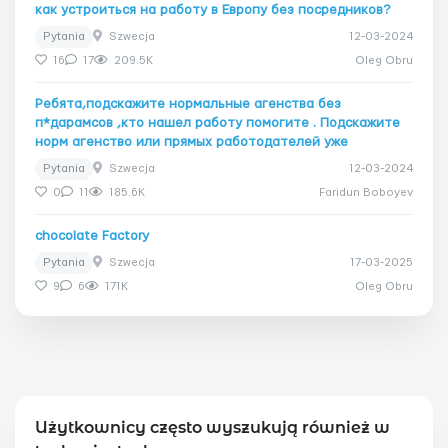
как устроиться на работу в Европу без посредников?
Pytania
Szwecja
12-03-2024
16
17
209.5K
Oleg Obru
Ребята,подскажите нормальные агенства без
п*дарамсов ,кто нашел работу помогите . Подскажите
норм агенство или прямых работодателей уже
Pytania
Szwecja
12-03-2024
0
11
185.6K
Faridun Boboyev
chocolate Factory
Pytania
Szwecja
17-03-2025
9
6
171K
Oleg Obru
Użytkownicy często wyszukują również w