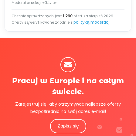
Moderator sekcji «Gävle»
Obecnie sprawdzanych jest
1 290
ofert za sierpień 2026.
polityką moderacji
Oferty są weryfikowane zgodnie z
.
Pracuj w Europie i na całym
świecie.
Zarejestruj się, aby otrzymywać najlepsze oferty
bezpośrednio na swój adres e-mail!
Zapisz się