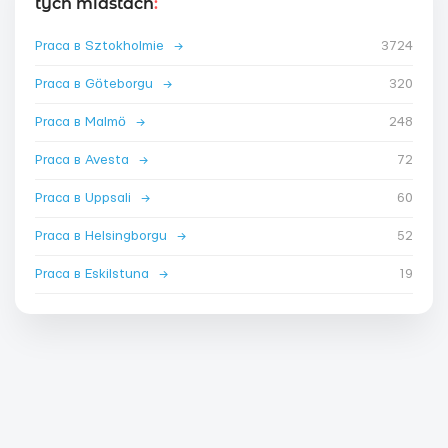
tych miastach
:
Praca в Sztokholmie
→
3724
Praca в Göteborgu
→
320
Praca в Malmö
→
248
Praca в Avesta
→
72
Praca в Uppsali
→
60
Praca в Helsingborgu
→
52
Praca в Eskilstuna
→
19