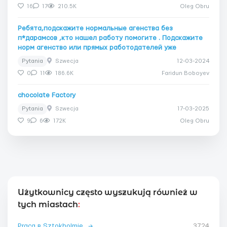
16
17
210.5K
Oleg Obru
Ребята,подскажите нормальные агенства без
п*дарамсов ,кто нашел работу помогите . Подскажите
норм агенство или прямых работодателей уже
Pytania
Szwecja
12-03-2024
0
11
186.6K
Faridun Boboyev
chocolate Factory
Pytania
Szwecja
17-03-2025
9
6
172K
Oleg Obru
Użytkownicy często wyszukują również w
tych miastach
:
Praca в Sztokholmie
→
3724