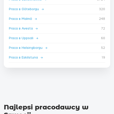
Praca в Göteborgu
→
320
Praca в Malmö
→
248
Praca в Avesta
→
72
Praca в Uppsali
→
60
Praca в Helsingborgu
→
52
Praca в Eskilstuna
→
19
Najlepsi pracodawcy w