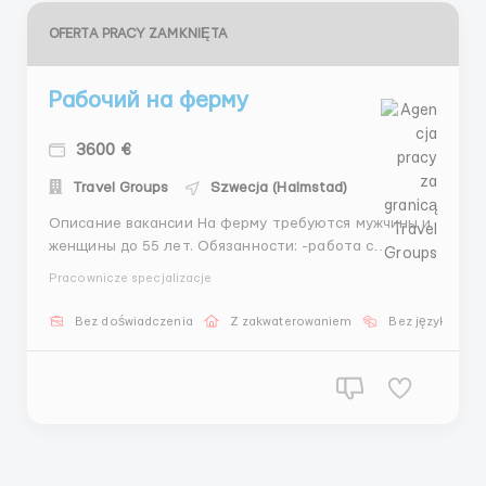
OFERTA PRACY ZAMKNIĘTA
Рабочий на ферму
3600 €
Travel Groups
Szwecja (Halmstad)
Описание вакансии На ферму требуются мужчины и
женщины до 55 лет. Обязанности: -работа с
лошадьми -чистить боксы -кормить -ухаживать
Pracownicze specjalizacje
График по 8-10 часов в день, пять дней в неделю.
Переработки и рабочие выходные по желанию
Bez doświadczenia
Z zakwaterowaniem
Bez języka
Зарплата 3200-3800 евро в месяц, в зависимости от
отработанных...