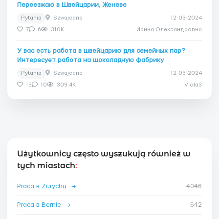
Переезжаю в Швейцарии, Женеве
Pytania
Szwajcaria
12-03-2024
7
6
310K
Ирина Олександровна
У вас есть работа в швейцарию для семейных пар?
Интересует работа на шоколадную фабрику
Pytania
Szwajcaria
12-03-2024
13
10
309.4K
Viola3
Użytkownicy często wyszukują również w
tych miastach
:
Praca в Zurychu
→
4046
Praca в Bernie
→
642