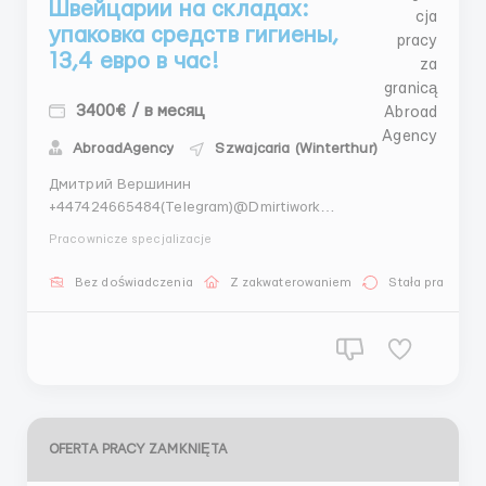
Швейцарии на складах:
упаковка средств гигиены,
13,4 евро в час!
3400€ / в месяц
AbroadAgency
Szwajcaria (Winterthur)
Дмитрий Вершинин
+447424665484(Telegram)@Dmirtiwork
+447404044892(WhatsApp) Трудоустройство в
Pracownicze specjalizacje
Швейцарии на складах: упаковка средств гигиены.
Швейцария, Винтертур Вакансия подходит для
Bez doświadczenia
Z zakwaterowaniem
Stała praca
мужчин, женщин, семейных пар. График работы: 8-10
часов в день, 5-6 дней в неделю. Обязанности: ...
OFERTA PRACY ZAMKNIĘTA