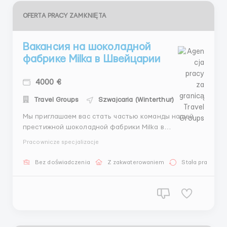
OFERTA PRACY ZAMKNIĘTA
Вакансия на шоколадной
фабрике Milka в Швейцарии
4000 €
Travel Groups
Szwajcaria (Winterthur)
Мы приглашаем вас стать частью команды нашей
престижной шоколадной фабрики Milka в
прекрасной Швейцарии. Ваш вклад будет
Pracownicze specjalizacje
неоценимым для обеспечения непрерывного
производства и поддержания высокого качества
Bez doświadczenia
Z zakwaterowaniem
Stała praca
нашей продукции. 🍫🏭 Ваша ответственность
будет включать поставку товаров на производ...