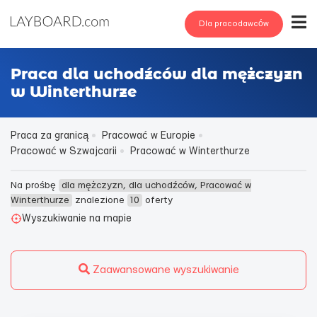
Dla pracodawców
Praca dla uchodźców dla mężczyzn
w Winterthurze
Praca za granicą
Pracować w Europie
Pracować w Szwajcarii
Pracować w Winterthurze
Na prośbę
dla mężczyzn, dla uchodźców, Pracować w
Winterthurze
znalezione
10
oferty
Wyszukiwanie na mapie
Zaawansowane wyszukiwanie