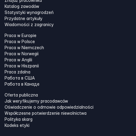
Znajdź pracownika
Katalog zawodów
Statystyki wynagrodzeń
Przydatne artykuły
Wiadomości z zagranicy
Praca w Europie
Praca w Polsce
Praca w Niemczech
Praca w Norwegii
Praca w Anglii
Praca w Hiszpanii
Praca zdalna
Работа в США
Работа в Канадe
Oferta publiczna
Jak weryfikujemy pracodawców
Oświadczenie o odmowie odpowiedzialności
Współczesne potwierdzenie niewolnictwa
Polityka skarg
Kodeks etyki