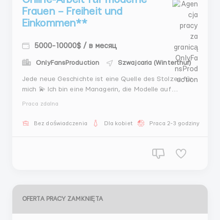
Frauen – Freiheit und
Einkommen**
5000-10000$ / в месяц
OnlyFansProduction
Szwajcaria (Winterthur)
Jede neue Geschichte ist eine Quelle des Stolzes für
mich 💫 Ich bin eine Managerin, die Modelle auf
OnlyFans zu einem stabilen Einkommen von 3.000 bis
Praca zdalna
15.000 USD oder mehr begleitet. Ich bin stolz auf alle,
die mich auf diesem Abenteuer begleiten, und lade
Bez doświadczenia
Dla kobiet
Praca 2-3 godziny dzienn
dich ein, unserer wachsenden Famil...
OFERTA PRACY ZAMKNIĘTA