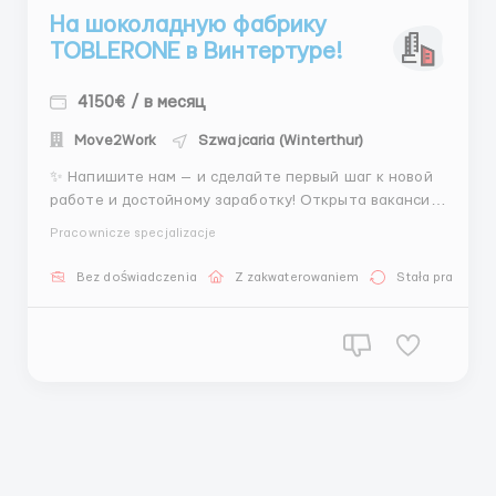
На шоколадную фабрику
TOBLERONE в Винтертуре!
4150€ / в месяц
Move2Work
Szwajcaria (Winterthur)
✨ Напишите нам — и сделайте первый шаг к новой
работе и достойному заработку! Открыта вакансия
на всемирный бренд шоколада. В связи с открытием
Pracownicze specjalizacje
нового цеха производства проводит набор
персонала на фабрику! Требуються: -Кондитер
Bez doświadczenia
Z zakwaterowaniem
Stała praca
-Упаковщик -Фасовщик -Работник склада -Работн...