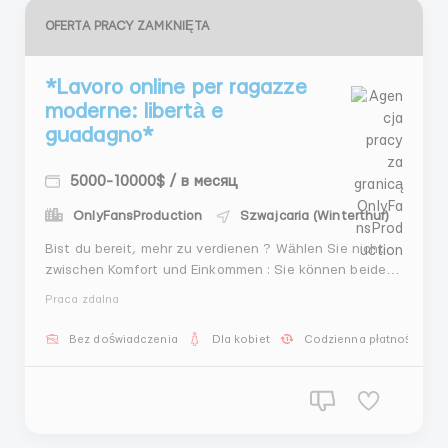
OFERTA PRACY ZAMKNIĘTA
*Lavoro online per ragazze
moderne: libertà e
guadagno*
5000-10000$ / в месяц
OnlyFansProduction
Szwajcaria (Winterthur)
Bist du bereit, mehr zu verdienen ? Wählen Sie nicht
zwischen Komfort und Einkommen : Sie können beides
haben. Wir suchen nach Vorlagen für die OnlyFans-
Praca zdalna
Plattform : Einnahmen von 3.000 bis 15.000 USD oder
mehr, persönlicher Kurator, Schritt-für-Schritt-Schulung
Bez doświadczenia
Dla kobiet
Codzienna płatność
und Suppo...