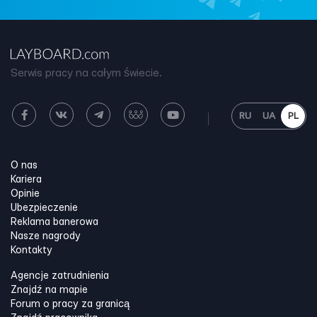
Serwis pracy na całym świecie.
RU
UA
PL
O nas
Kariera
Opinie
Ubezpieczenie
Reklama banerowa
Nasze nagrody
Kontakty
Agencje zatrudnienia
Znajdź na mapie
Forum o pracy za granicą