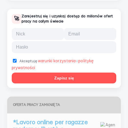
Zarejestruj się i uzyskaj dostęp do milionów ofert
🚀
pracy na całym świecie
warunki korzystania
politykę
Akceptuję
i
prywatności
Zapisz się
OFERTA PRACY ZAMKNIĘTA
*Lavoro online per ragazze