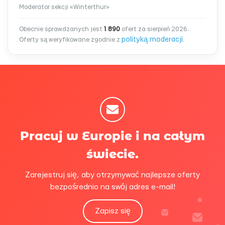
Moderator sekcji «Winterthur»
Obecnie sprawdzanych jest
1 890
ofert za sierpień 2026.
polityką moderacji
Oferty są weryfikowane zgodnie z
.
Pracuj w Europie i na całym
świecie.
Zarejestruj się, aby otrzymywać najlepsze oferty
bezpośrednio na swój adres e-mail!
Zapisz się