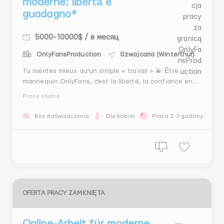
moderne: libertà e
guadagno*
5000-10000$ / в месяц
OnlyFansProduction
Szwajcaria (Winterthur)
Tu mérites mieux qu'un simple « travail » 💫 Être
mannequin OnlyFans, c'est la liberté, la confiance en
soi et un revenu de 3 000 à 15 000 dollars ou plus. Une
Praca zdalna
équipe, un curateur, de la promotion et de l'attention :
tout pour que tu te se...
Bez doświadczenia
Dla kobiet
Praca 2-3 godziny dzienn
OFERTA PRACY ZAMKNIĘTA
Online-Arbeit für moderne