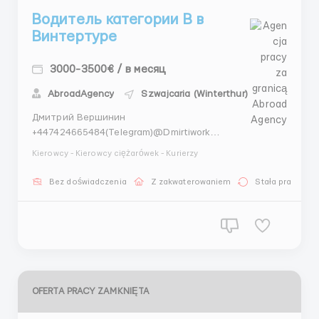
Водитель категории В в
Винтертуре
3000-3500€ / в месяц
AbroadAgency
Szwajcaria (Winterthur)
Дмитрий Вершинин
+447424665484(Telegram)@Dmirtiwork
+447404044892(WhatsApp) Водитель категории В в
Kierowcy - Kierowcy ciężarówek - Kurierzy
Винтертуре 3 000 - 3 600 € Требуется водитель
категории В в Винтертуре,Швейцария Требования :
Bez doświadczenia
Z zakwaterowaniem
Stała praca
• Мужчины 18-60 лет • Знание языка
не обязательно&nb...
OFERTA PRACY ZAMKNIĘTA