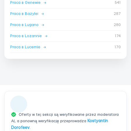
Praca в Genewie
→
541
Praca в Bazylei
→
287
Praca в Lugano
→
280
Praca в Lozannie
→
174
Praca в Lucernie
→
170
Oferty w tej sekcji są weryfikowane przez moderatora
AI, a ponowną weryfikację przeprowadza
Kostyantin
Dorofeev
.