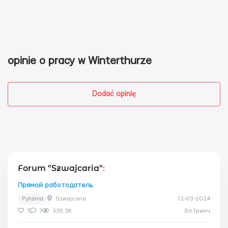
opinie o pracy w Winterthurze
Dodać opinię
Forum "Szwajcaria"
:
Прямой работодатель
Pytania
Szwajcaria
12-03-2024
7
7
335.3K
Эл Гринч