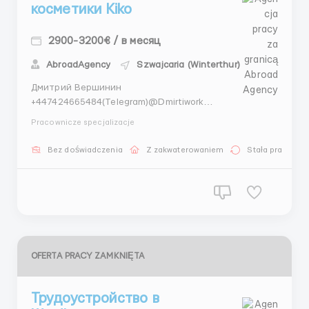
косметики Kiko
2900-3200€ / в месяц
AbroadAgency
Szwajcaria (Winterthur)
Дмитрий Вершинин
+447424665484(Telegram)@Dmirtiwork
+447404044892(WhatsApp) Требуются:разнорабочий
Pracownicze specjalizacje
на склад косметики KIKO Обязанности Упаковка
готовой продукции по необходимым коробкам/
Bez doświadczenia
Z zakwaterowaniem
Stała praca
ящикам, сбор необходимой косметики по заказу,
сборка картонных коробок, сканирование и прием
п...
OFERTA PRACY ZAMKNIĘTA
Трудоустройство в