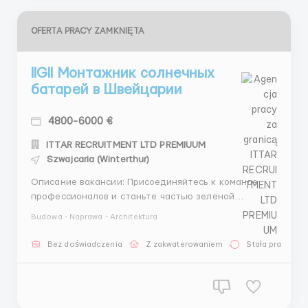
OFERTA PRACY ZAMKNIĘTA
llGll Монтажник солнечных
батарей в Швейцарии
4800-6000 €
ITTAR RECRUITMENT LTD PREMIUUM
Szwajcaria (Winterthur)
Описание вакансии: Присоединяйтесь к команде
профессионалов и станьте частью зеленой
революции в сердце Европы! Мы ищем энергичных и
Budowa - Naprawa - Architektura
целеустремленных монтажников солнечных
батарей, готовых работать в живописных уголках
Bez doświadczenia
Z zakwaterowaniem
Stała praca
Швейцарии. Это отличная возможность для тех, кто
хочет внести свой вклад в эко...