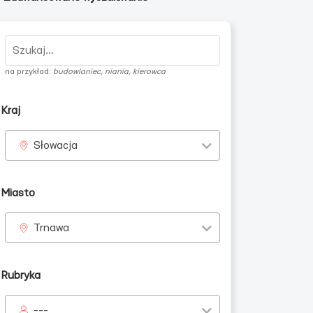
na przykład:
budowlaniec, niania, kierowca
Kraj
Słowacja
Ukraińców
Miasto
Trnawa
Rubryka
---