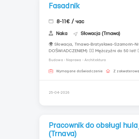
Fasadnik
8-11€ / час
Naka
Słowacja (Trnawa)
🌍 Słowacja, Trnawa-Bratysława-Szamorin-Ni
DOŚWIADCZENIEM) 🧍‍♂️ Mężczyźni do 50 lat! 👷‍♂️ Szukamy 4 budowniczych 2 fasadników 2 murarzy na
budowę ogrodzeń/układanie kostki brukowej 📝OPIS: praca przy remoncie/rekonstrukcji/budowie 
Budowa - Naprawa - Architektura
GRAFIK: Pn–S...
Wymagane doświadczenie
Z zakwaterow
25-04-2026
Pracownik do obsługi hula
(Trnava)