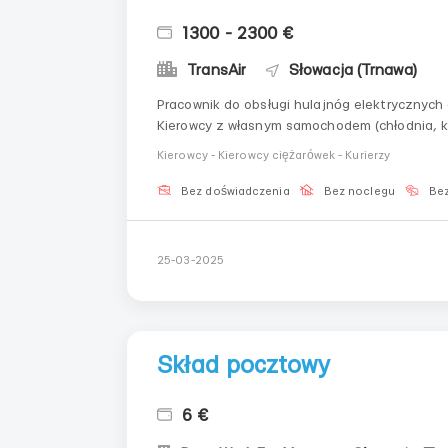
1300 - 2300 €
TransAir
Słowacja (Trnawa)
Pracownik do obsługi hulajnóg elektrycznych (Trnava) Wynagrodzenie: 1300€ - 2
Kierowcy z własnym samochodem (chłodnia, kombi, mikr
Kierowcy - Kierowcy ciężarówek - Kurierzy
Bez doświadczenia
Bez noclegu
Bez
25-03-2025
Skład pocztowy
6 €