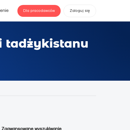
enie
Dla pracodawców
Zaloguj się
 tadżykistanu
Zaawansowane wyszukiwanie