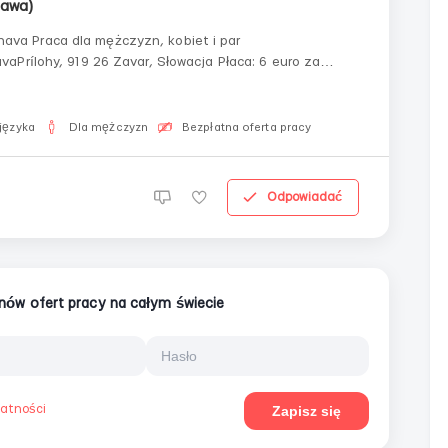
nawa)
języka
Dla mężczyzn
Bezpłatna oferta pracy
Odpowiadać
ionów ofert pracy na całym świecie
watności
Zapisz się