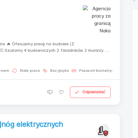
tra 🔥 Oferujemy pracę na budowie (Z
⏰
aniem
Stała praca
Bez języka
Paszport biometryczny
Dla 
Odpowiadać
jnóg elektrycznych