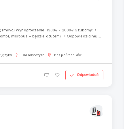
000€ Szukamy: •
obus – będzie atutem). • Odpowiedzialnej
osoby, gotowej do odbierania i dostarczania hulajnóg na magazyn. ...
 języka
Dla mężczyzn
Bez pośredników
Odpowiadać