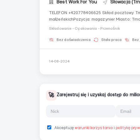
Best Work For You
Słowacja (Tr
TELEFON +420778406625 Skład pocztowy Trnava Praca dla mężczyzn, kobiet i par
małżeńskichPozycja: magazynier Miasto: TrnavaPrílohy, 919 26 Zavar, Słowacja Płaca: 6 euro za
godzinę Wypłata co tydzieńMieszkanie: nie zapewniamy Dojazd: nie, dojazd we własnym zakresie
Składowanie - Opakowania - Przenośnik
Zmiany: dwie, do wyboru Godz...
Bez doświadczenia
Stała praca
Bez 
14-08-2024
🚀
Zarejestruj się i uzyskaj dostęp do mil
Akceptuję
warunki korzystania
i
politykę pry