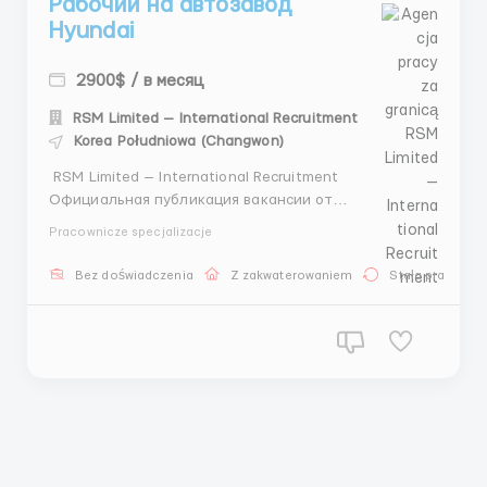
Рабочий на автозавод
Hyundai
2900$ / в месяц
RSM Limited — International Recruitment
Korea Południowa (Changwon)
RSM Limited — International Recruitment
Официальная публикация вакансии от
международного рекрутингового агентства.
Pracownicze specjalizacje
Работаем с проверенными работодателями и
партнёрами за рубежом. Направление:
Bez doświadczenia
Z zakwaterowaniem
Stała praca
трудоустройство за границей Подбор кандидатов
из стран СНГ Консульта...