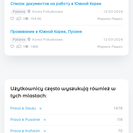
Список документов на работу в Южной Корее
Pytania
Korea Południowa
12-03-2024
2
1
154.9K
Марина Ляшко
Проживание в Южной Корее, Пусане
Pytania
Korea Południowa
12-03-2024
2
1
146K
Марина Ляшко
Użytkownicy często wyszukują również w
tych miastach
:
Praca в Seulu
→
1478
Praca в Pusanie
→
118
Praca в Incheon
→
70