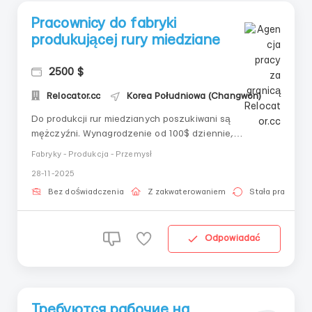
Pracownicy do fabryki
produkującej rury miedziane
2500 $
Relocator.cc
Korea Południowa (Changwon)
Do produkcji rur miedzianych poszukiwani są
mężczyźni. Wynagrodzenie od 100$ dziennie,
zakwaterowanie i wyżywienie zapewnia pracodawca.
Fabryky - Produkcja - Przemysł
Fabryka znajduje się w mieście Muguk. Również istnieje
28-11-2025
zapotrzebowanie na operatorów wózków widłowych,
wynagrodzenie w zależności od wyników oceny
Bez doświadczenia
Z zakwaterowaniem
Stała praca
umiejętności....
Odpowiadać
Требуются рабочие на