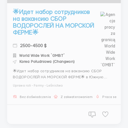
🌟Идет набор сотрудников
на вакансию СБОР
ВОДОРОСЛЕЙ НА МОРСКОЙ
ФЕРМЕ🌟
2500-4500 $
World Wide Work `GMBT`
Korea Południowa (Changwon)
🌟Идет набор сотрудников на вакансию СБОР
ВОДОРОСЛЕЙ НА МОРСКОЙ ФЕРМЕ🌟 в Южную
Корею📌 город Джанхын📌ЗАРОБОТНАЯ ПЛАТА ОТ
Uprawa roli - Farmy - Leśnictwo
2500$ ДО 4500$. Помогаем с оформлением всех
необходимых документов для легального
Bez doświadczenia
Z zakwaterowaniem
Praca sezonow
трудоустройства и перелёта. Мужчины и Женщины
от 18 до 50 лет. 🔴Требования: ✅Опыт работы ...