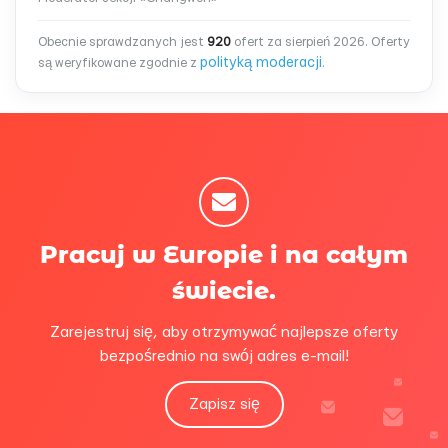
Obecnie sprawdzanych jest
920
ofert za sierpień 2026. Oferty
polityką moderacji
są weryfikowane zgodnie z
.
Pracuj w Europie i na całym
świecie.
Zarejestruj się, aby otrzymywać najlepsze oferty
bezpośrednio na swój adres e-mail!
Zapisz się