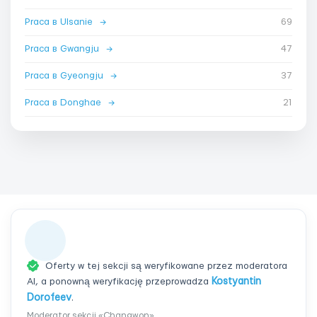
Praca в Ulsanie
→
69
Praca в Gwangju
→
47
Praca в Gyeongju
→
37
Praca в Donghae
→
21
Oferty w tej sekcji są weryfikowane przez moderatora
AI, a ponowną weryfikację przeprowadza
Kostyantin
Dorofeev
.
Moderator sekcji «Changwon»