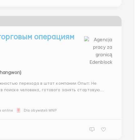
торговым операциям
Changwon)
ожностью перехода в штат компании Опыт: Не
м операциям. Работа заключается в аккуратном
ских ...
 online
Dla obywateli WNP