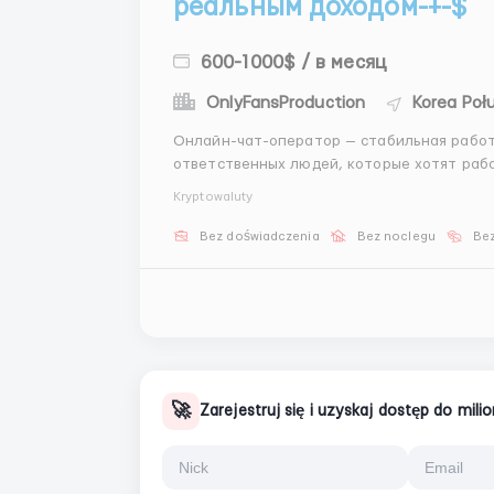
реальным доходом-+-$
600-1000$ / в месяц
OnlyFansProduction
Korea Poł
Онлайн-чат-оператор — стабильная работа с реальным 
ответственных людей, которые хотят рабо
💎 Требования: ПК или ноутбук с 8+ ГБ оперативки 💻 Возраст от 17 лет 🧑‍💻 Ответственность
Kryptowaluty
и аккуратность ✅ ...
Bez doświadczenia
Bez noclegu
Bez
🚀
Zarejestruj się i uzyskaj dostęp do mil