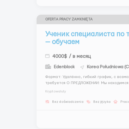
OFERTA PRACY ZAMKNIĘTA
Ученик специалиста по 
— обучаем
4000$ / в месяц
Edenblock
Korea Południowa (
Формат: Удалённо, гибкий график, с возм
требуется О ПРЕДЛОЖЕНИИ: Мы находимся в поиске человека, готового занять стартовую
позицию Ученика специалиста по торговы
Kryptowaluty
внесении и проверке данных для аналитиче
Bez doświadczenia
Bez języka
Praca