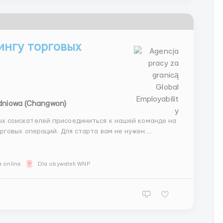
ингу торговых
dniowa (Changwon)
Для старта вам не нужен
ссы и научим работать в системах. Список
 online
Dla obywateli WNP