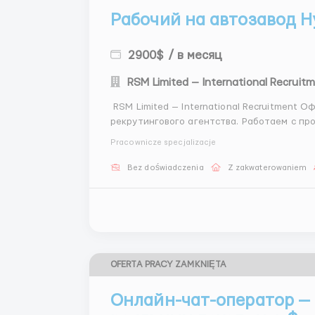
Рабочий на автозавод H
2900$ / в месяц
RSM Limited — International Recruit
RSM Limited — International Recruitment Официальная публикация вакансии от международного
рекрутингового агентства. Работаем с п
рубежом. Направление: трудоустройство за границей Подбор кандидатов из стран СНГ
Pracownicze specjalizacje
Консульта...
Bez doświadczenia
Z zakwaterowaniem
OFERTA PRACY ZAMKNIĘTA
Онлайн-чат-оператор — 