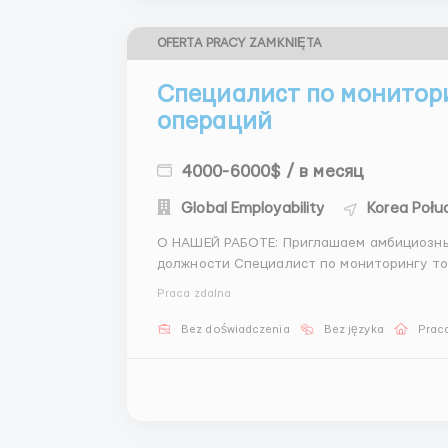
OFERTA PRACY ZAMKNIĘTA
Специалист по монитор
операций
4000-6000$ / в месяц
Global Employability
Korea Połu
О НАШЕЙ РАБОТЕ: Приглашаем амбициозных соискателей присоединиться к нашей команде на
должности Специалист по мониторингу торговых операций. 
специальный бэкграунд: мы покажем все проце
Praca zdalna
задач: Технический контроль...
Bez doświadczenia
Bez języka
Praca