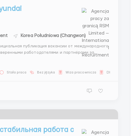
yundai
ment
Korea Południowa (Changwon)
роверенными работодателями и партнёрами за
Stała praca
Bez języka
Wiza pracownicza
Dla obywateli W
стабильная работа с