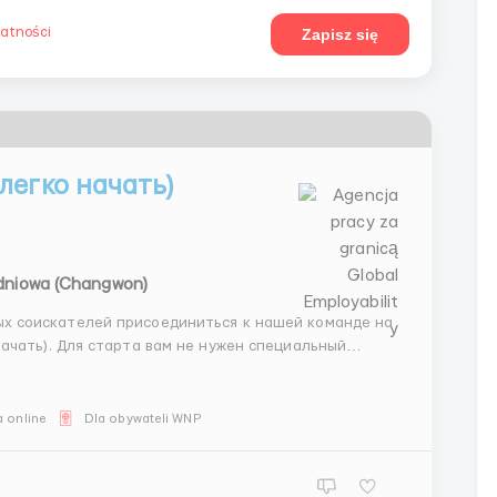
watności
Zapisz się
легко начать)
dniowa (Changwon)
н специальный
тать в системах. Список задач:
 online
Dla obywateli WNP