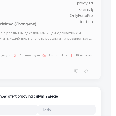
udniowa (Changwon)
доходом Мы ищем адекватных и
тать удалённо, получать результат и развиваться
 języka
Dla mężczyzn
Praca online
Pilna praca
ionów ofert pracy na całym świecie