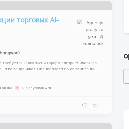
ции торговых AI-
Changwon)
o
ра алгоритмического
наша команда ищет Специалиста по оптимизации
эк-офисе, предполагающая помощь в аналитике
имизированных ботов. ...
 online
Dla obywateli WNP