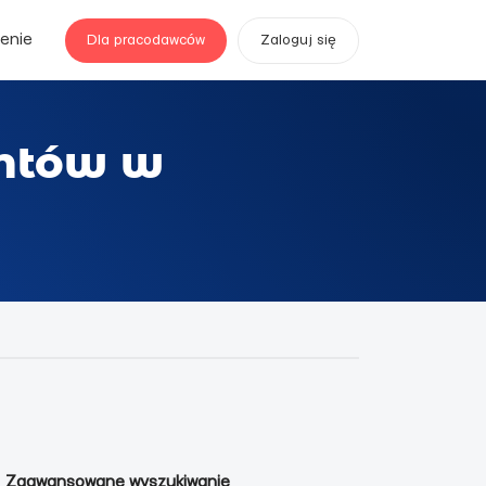
enie
Dla pracodawców
Zaloguj się
entów w
Zaawansowane wyszukiwanie