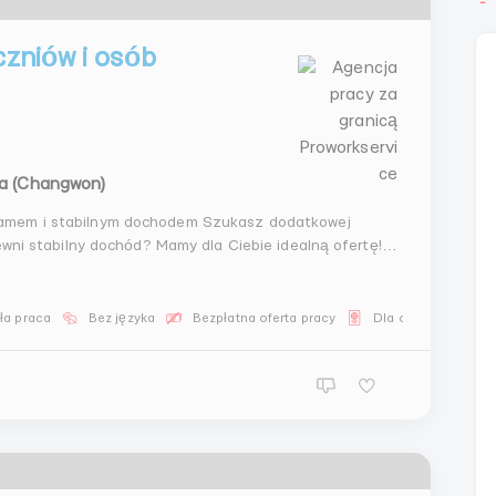
czniów i osób
wa (Changwon)
ramem i stabilnym dochodem Szukasz dodatkowej
pewni stabilny dochód? Mamy dla Ciebie idealną ofertę!
ła praca
Bez języka
Bezpłatna oferta pracy
Dla obywateli WNP