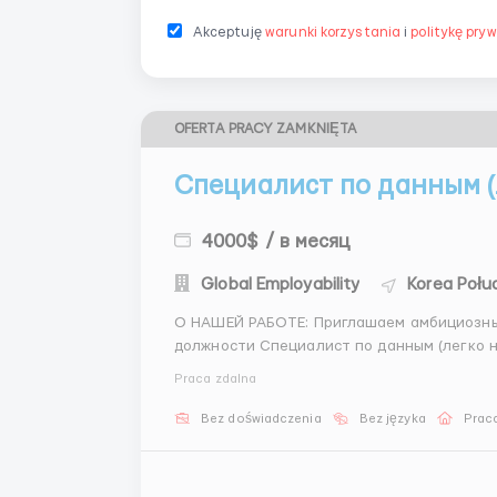
Akceptuję
warunki korzystania
i
politykę pry
OFERTA PRACY ZAMKNIĘTA
Специалист по данным (
4000$ / в месяц
Global Employability
Korea Połu
О НАШЕЙ РАБОТЕ: Приглашаем амбициозных соискателей присоединиться к нашей команде на
должности Специалист по данным (легко начать). Для старта вам не нуже
бэкграунд: мы покажем все процессы и научим рабо
Praca zdalna
Технический контроль за прох...
Bez doświadczenia
Bez języka
Praca