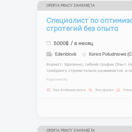
OFERTA PRACY ZAMKNIĘTA
Специалист по оптимиза
стратегий без опыта
5000$ / в месяц
Edenblock
Korea Południowa (
Формат: Удалённо, гибкий график Опыт: Не требуется О вакансии Сфе
трейдинга стремительно развивается, и 
торговых AI-стратегий. Это вакансия в б
Kryptowaluty
торговых логов опт
Bez doświadczenia
Bez języka
Praca
OFERTA PRACY ZAMKNIĘTA