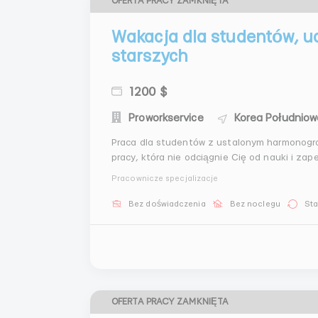
OFERTA PRACY ZAMKNIĘTA
Wakacja dla studentów, u
starszych
1200 $
Proworkservice
Korea Południo
Praca dla studentów z ustalonym harmonog
pracy, która nie odciągnie Cię od nauki i za
Warunki: Zarobki: 800 USD co dwa tygodnie. Harmonogram: Nocne zmiany: od 21:00 do 9:00. Dzienna
Pracownicze specjalizacje
zmian...
Bez doświadczenia
Bez noclegu
Sta
OFERTA PRACY ZAMKNIĘTA