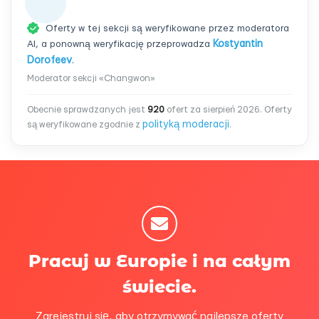
Oferty w tej sekcji są weryfikowane przez moderatora
AI, a ponowną weryfikację przeprowadza
Kostyantin
Dorofeev
.
Moderator sekcji «Changwon»
Obecnie sprawdzanych jest
920
ofert za sierpień 2026. Oferty
polityką moderacji
są weryfikowane zgodnie z
.
Pracuj w Europie i na całym
świecie.
Zarejestruj się, aby otrzymywać najlepsze oferty