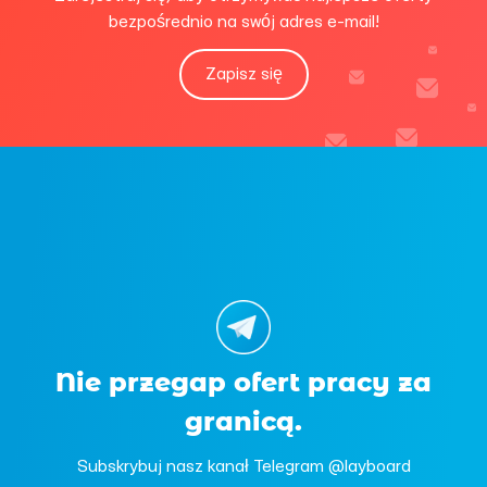
bezpośrednio na swój adres e-mail!
Zapisz się
Nie przegap ofert pracy za
granicą.
Subskrybuj nasz kanał Telegram @layboard