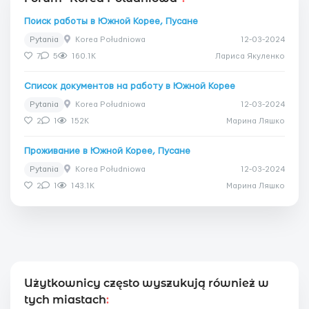
Поиск работы в Южной Корее, Пусане
Pytania
Korea Południowa
12-03-2024
7
5
160.1K
Лариса Якуленко
Список документов на работу в Южной Корее
Pytania
Korea Południowa
12-03-2024
2
1
152K
Марина Ляшко
Проживание в Южной Корее, Пусане
Pytania
Korea Południowa
12-03-2024
2
1
143.1K
Марина Ляшко
Użytkownicy często wyszukują również w
tych miastach
: