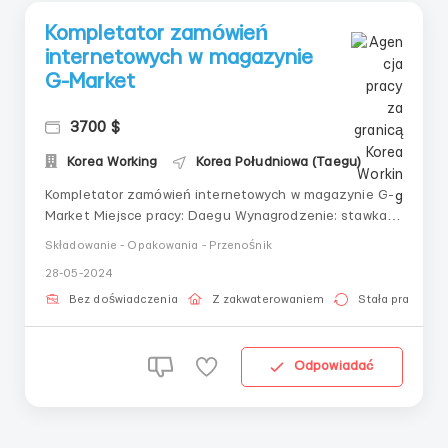
Kompletator zamówień
internetowych w magazynie
G-Market
3700 $
Korea Working
Korea Południowa (Taegu)
Kompletator zamówień internetowych w magazynie G-
Market Miejsce pracy: Daegu Wynagrodzenie: stawka
19 USD/godz NETTO Harmonogram pracy:od
Składowanie - Opakowania - Przenośnik
poniedziałku do piątku;2 zmiany;od 6:00 do 14:00 i od
28-05-2024
14:00 do 22:00;dodatkowe godziny do
uzgodnienia;Obowiązki:pakowanie, sortowanie,
Bez doświadczenia
Z zakwaterowaniem
Stała praca
kompletacja towaru, kont...
Odpowiadać