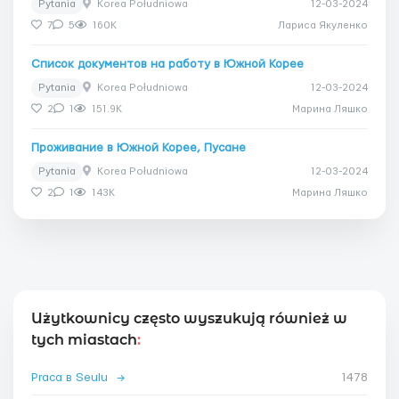
Pytania
Korea Południowa
12-03-2024
7
5
160K
Лариса Якуленко
Список документов на работу в Южной Корее
Pytania
Korea Południowa
12-03-2024
2
1
151.9K
Марина Ляшко
Проживание в Южной Корее, Пусане
Pytania
Korea Południowa
12-03-2024
2
1
143K
Марина Ляшко
Użytkownicy często wyszukują również w
tych miastach
:
Praca в Seulu
→
1478