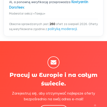
AI, a ponowną weryfikację przeprowadza
Kostyantin
Dorofeev
.
Moderator sekcji «Taegu»
Obecnie sprawdzanych jest
260
ofert za sierpień 2026. Oferty
polityką moderacji
są weryfikowane zgodnie z
.
Pracuj w Europie i na całym
świecie.
Zarejestruj się, aby otrzymywać najlepsze oferty
bezpośrednio na swój adres e-mail!