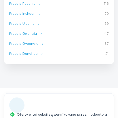
Praca в Pusanie
→
118
Praca в Incheon
→
70
Praca в Ulsanie
→
69
Praca в Gwangju
→
47
Praca в Gyeongju
→
37
Praca в Donghae
→
21
Oferty w tej sekcji są weryfikowane przez moderatora