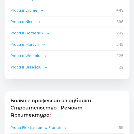
Praca в Lyonie
→
443
Praca в Nicei
→
396
Praca в Bordeaux
→
292
Praca в Marsylii
→
242
Praca в Wersalu
→
125
Praca в Brześciu
→
122
Больше профессий из рубрики
Строительство - Ремонт -
Архитектура
:
Praca Elektrykiem w Francji
→
55