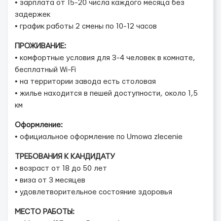
• зарплата от 15-20 числа каждого месяца без
задержек
• график работы 2 смены по 10-12 часов
ПРОЖИВАНИЕ:
• комфортные условия для 3-4 человек в комнате,
бесплатный Wi-Fi
• на территории завода есть столовая
• жилье находится в пешей доступности, около 1,5
км
Оформление:
• официальное оформление по Umowa zlecenie
ТРЕБОВАНИЯ К КАНДИДАТУ
• возраст от 18 до 50 лет
• виза от 3 месяцев
• удовлетворительное состояние здоровья
МЕСТО РАБОТЫ: