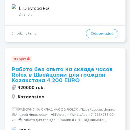
Узбекистан, Казахстан, Беларусь, Молдова, Грузия,
Азербайджан, Армения, Киргизия. Rolex &mdash...
LTD Evropa RG
Agencja
Odpowiadać
5 godziny temu
gorący
Работа без опыта на складе часов
Rolex в Швейцарии для граждан
Казахстана 4 200 EURO
420000 rub.
Kazachstan
🇨🇭РАБОЧИЕ НА СКЛАД ЧАСОВ ROLEX 📍Швейцария, Цюрих
🧰Андрей Николаевич 📲Telegram/WhatsApp: +7 (993) 733-95-
23 🌍 Работа для граждан России и СНГ: Таджикистан,
Узбекистан, Казахстан, Беларусь, Молдова, Грузия,