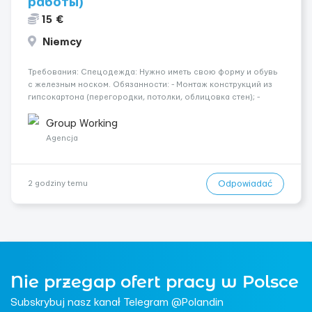
работы)
15 €
Niemcy
Требования: Спецодежда: Нужно иметь свою форму и обувь
с железным носком. Обязанности: - Монтаж конструкций из
гипсокартона (перегородки, потолки, облицовка стен); -
Подготовка поверхностей под отделку; - Выполнение
малярных работ (шпатлевка, грунтовка, покраска); -
Group Working
Штукатурные работы ...
Agencja
Odpowiadać
2 godziny temu
Nie przegap ofert pracy w Polsce
Subskrybuj nasz kanał Telegram @Polandin