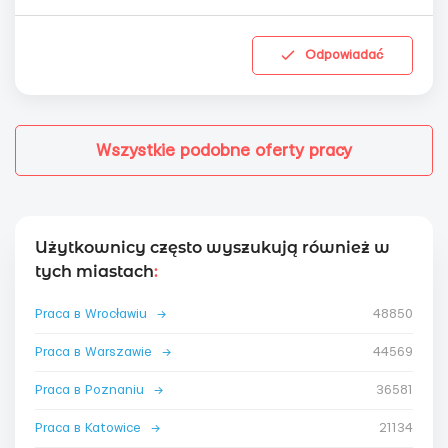
Odpowiadać
Wszystkie podobne oferty pracy
Użytkownicy często wyszukują również w
tych miastach
:
Praca в Wrocławiu
→
48850
Praca в Warszawie
→
44569
Praca в Poznaniu
→
36581
Praca в Katowice
→
21134