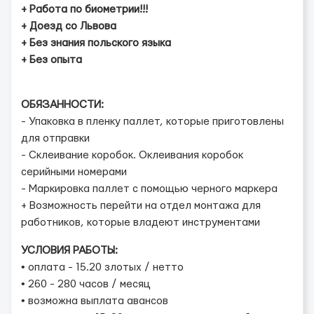
+ Работа по биометрии!!!
+ Доезд со Львова
+ Без знания польского языка
+ Без опыта
ОБЯЗАННОСТИ:
- Упаковка в пленку паллет, которые приготовлены
для отправки
- Склеивание коробок. Оклеивания коробок
серийными номерами
- Маркировка паллет с помощью черного маркера
+ Возможность перейти на отдел монтажа для
работников, которые владеют инструментами
УСЛОВИЯ РАБОТЫ:
• оплата - 15.20 злотых / нетто
• 260 - 280 часов / месяц
• возможна выплата авансов