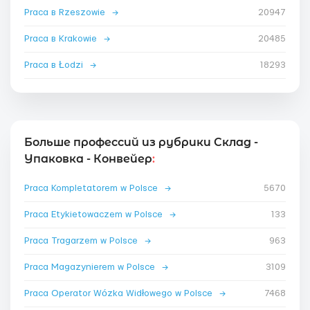
Praca в Rzeszowie
→
20947
Praca в Krakowie
→
20485
Praca в Łodzi
→
18293
Больше профессий из рубрики Склад -
Упаковка - Конвейер
:
Praca Kompletatorem w Polsce
→
5670
Praca Etykietowaczem w Polsce
→
133
Praca Tragarzem w Polsce
→
963
Praca Magazynierem w Polsce
→
3109
Praca Operator Wózka Widłowego w Polsce
→
7468