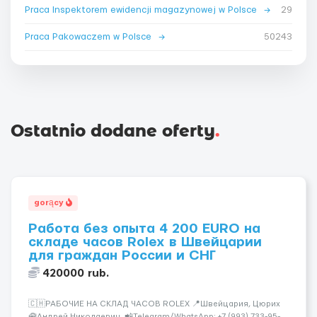
Praca Inspektorem ewidencji magazynowej w Polsce
→
29
Praca Pakowaczem w Polsce
→
50243
Ostatnio dodane oferty
.
gorący
Работа без опыта 4 200 EURO на
складе часов Rolex в Швейцарии
для граждан России и СНГ
420000 rub.
🇨🇭РАБОЧИЕ НА СКЛАД ЧАСОВ ROLEX 📍Швейцария, Цюрих
🧰Андрей Николаевич 📲Telegram/WhatsApp: +7 (993) 733-95-