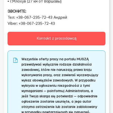
• г.Млохув (27 км от Варшавы)
ЗВОНИТЕ:
Тел: +38-067-235-72-43 Андрей
Viber: +38-067-235-72-43
Kontakt z pracodawcą
Wszystkie oferty pracy na portalu MUSZĄ
przewidywać wyłącznie rodzaje działalności
zawodowej, które nie naruszają prawa kraju
wykonywania pracy, oraz zawierać wyczerpujący
wykaz obowiązków zawodowych. W przypadku
wykrycia w ogłoszeniu niezgodności z tymi
wymaganiami — poinformuj Administratora, a
jeśli Twoja skarga się potwierdzi — odpowiednie
ogłoszenie zostanie usunięte, a jego autor
otrzyma ostrzeżenie lub zostanie zablokowany
w przypadku powtarzających się naruszeń.