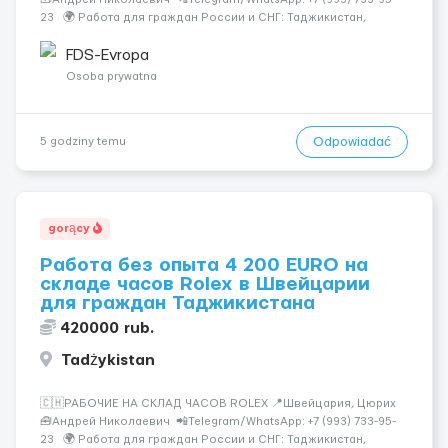
23 🌍 Работа для граждан России и СНГ: Таджикистан,
Узбекистан, Казахстан, Беларусь, Молдова, Грузия,
Азербайджан, Армения, Киргизия. Rolex &mdash...
FDS-Evropa
Osoba prywatna
Odpowiadać
5 godziny temu
gorący
Работа без опыта 4 200 EURO на
складе часов Rolex в Швейцарии
для граждан Таджикистана
420000 rub.
Tadżykistan
🇨🇭РАБОЧИЕ НА СКЛАД ЧАСОВ ROLEX 📍Швейцария, Цюрих
🧰Андрей Николаевич 📲Telegram/WhatsApp: +7 (993) 733-95-
23 🌍 Работа для граждан России и СНГ: Таджикистан,