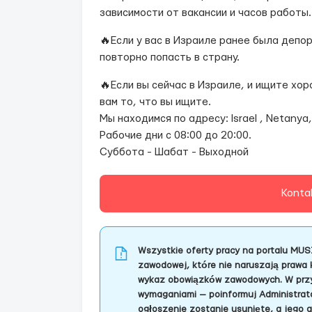
зависимости от вакансии и часов работы
🔥Если у вас в Израиле ранее была депор
повторно попасть в страну.
🔥Если вы сейчас в Израиле, и ищите хо
вам то, что вы ищите.
Мы находимся по адресу: Israel , Netanya,
Рабочие дни с 08:00 до 20:00.
Суббота - Шабат - Выходной
Konta
Wszystkie oferty pracy na portalu MUS
zawodowej, które nie naruszają prawa 
wykaz obowiązków zawodowych. W przyp
wymaganiami — poinformuj Administrator
ogłoszenie zostanie usunięte, a jego 