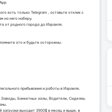
tsApp
го есть только Telegram , оставьте отклик с
ам на него наберу.
а от родного города до Израиля.
апомните это и будьте осторожны.
 легального прибывания и работы в Израиле.
, Заводы, Банкетных залы, Водители, Сиделки,
аны.
й загрузки выходит 3900$ в месяц и выше, в