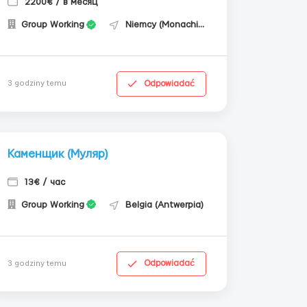
2200€ / в месяц
Group Working
Niemcy (Monachium)
Odpowiadać
3 godziny temu
Каменщик (Муляр)
13€ / час
Group Working
Belgia (Antwerpia)
Odpowiadać
3 godziny temu