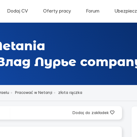
Dodaj CV
Oferty pracy
Forum
Ubezpiecz
Netania
- Влад Лурье compan
raelu
Pracować w Netanji
złota rączka
Dodaj do zakładek