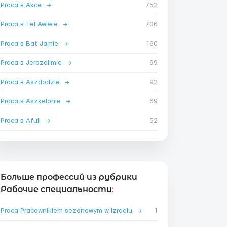
Praca в Akce
→
752
Praca в Tel Awiwie
→
706
Praca в Bat Jamie
→
160
Praca в Jerozolimie
→
99
Praca в Aszdodzie
→
92
Praca в Aszkelonie
→
69
Praca в Afuli
→
52
Больше профессий из рубрики
Рабочие специальности
:
Praca Pracownikiem sezonowym w Izraelu
→
1