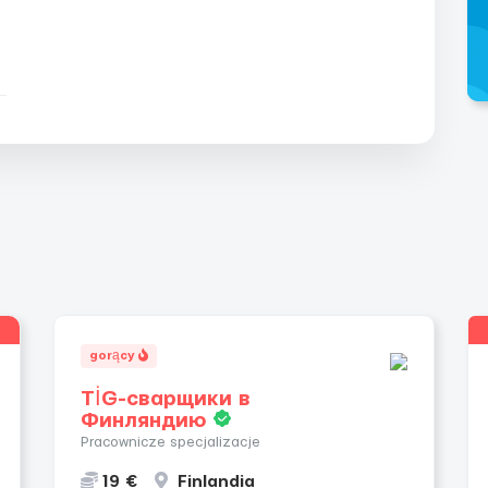
gorący
TİG-сварщики в
Финляндию
Pracownicze specjalizacje
19 €
Finlandia