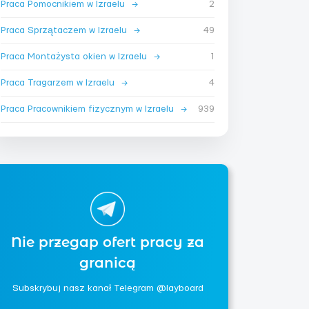
Praca Pomocnikiem w Izraelu
→
2
Praca Sprzątaczem w Izraelu
→
49
Praca Montażysta okien w Izraelu
→
1
Praca Tragarzem w Izraelu
→
4
Praca Pracownikiem fizycznym w Izraelu
→
939
Nie przegap ofert pracy za
granicą
Subskrybuj nasz kanał Telegram @layboard