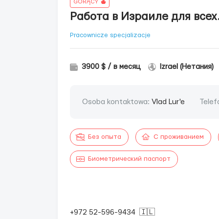
GORĄCY
Работа в Израиле для всех
Pracownicze specjalizacje
3900 $ / в месяц
Izrael (Нетания)
Osoba kontaktowa:
Vlad Lur'e
Telef
Без опыта
С проживанием
Биометрический паспорт
+972 52-596-9434 🇮🇱