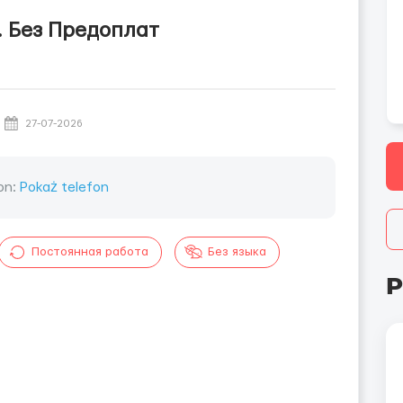
. Без Предоплат
27-07-2026
on:
Pokaż telefon
Постоянная работа
Без языка
P