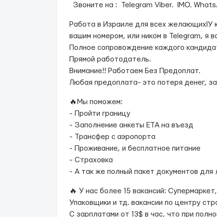
Звоните на : Telegram Viber. IMO. Wha
Работа в Израиле для всех желающихlУ ко
вашим номером, или ником в Telegram, я в
Полное сопровождение каждого кандидат
Прямой работодатель.
Внимание!! Работаем Без Предоплат.
Любая предоплата- это потеря денег, з
🔥Мы поможем:
- Пройти границу
- Заполнение анкеты ЕТА на въезд
- Трансфер с аэропорта
- Проживание, и бесплатное питание
- Страховка
- А так же полный пакет документов для
🔥 У нас более 15 вакансий: Супермаркет
Упаковщики и тд. вакансии по центру стр
С зарплатами от 13$ в час, что при полно