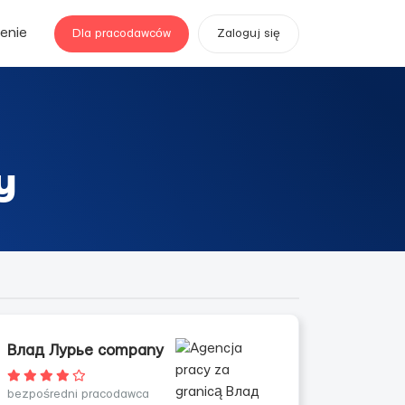
enie
Dla pracodawców
Zaloguj się
y
Влад Лурье company
bezpośredni pracodawca