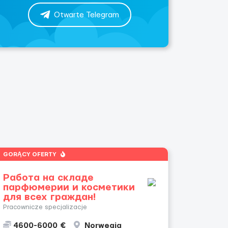
Otwarte Telegram
GORĄCY OFERTY
Работа на складе
парфюмерии и косметики
для всех граждан!
Pracownicze specjalizacje
4600-6000 €
Norwegia