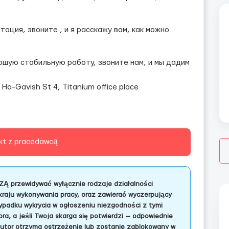
.
тация, звоните , и я расскажу вам, как можно
рошую стабильную работу, звоните нам, и мы дадим
 Ha-Gavish St 4, Titanium office place
kt z pracodawcą
ZĄ przewidywać wyłącznie rodzaje działalności
kraju wykonywania pracy, oraz zawierać wyczerpujący
adku wykrycia w ogłoszeniu niezgodności z tymi
a, a jeśli Twoja skarga się potwierdzi — odpowiednie
autor otrzyma ostrzeżenie lub zostanie zablokowany w