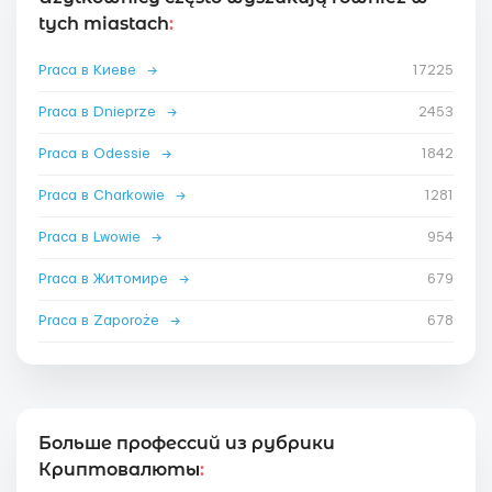
tych miastach
:
Praca в Киеве
→
17225
Praca в Dnieprze
→
2453
Praca в Odessie
→
1842
Praca в Charkowie
→
1281
Praca в Lwowie
→
954
Praca в Житомире
→
679
Praca в Zaporoże
→
678
Больше профессий из рубрики
Криптовалюты
: