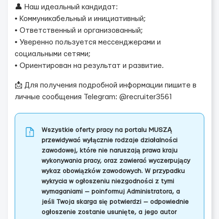
👤 Наш идеальный кандидат:
• Коммуникабельный и инициативный;
• Ответственный и организованный;
• Уверенно пользуется мессенджерами и
социальными сетями;
• Ориентирован на результат и развитие.
📩 Для получения подробной информации пишите в
личные сообщения Telegram: @recruiter3561
Wszystkie oferty pracy na portalu MUSZĄ
przewidywać wyłącznie rodzaje działalności
zawodowej, które nie naruszają prawa kraju
wykonywania pracy, oraz zawierać wyczerpujący
wykaz obowiązków zawodowych. W przypadku
wykrycia w ogłoszeniu niezgodności z tymi
wymaganiami — poinformuj Administratora, a
jeśli Twoja skarga się potwierdzi — odpowiednie
ogłoszenie zostanie usunięte, a jego autor