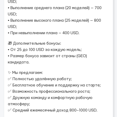
USD;
• Выполнение среднего плана (20 моделей) — 700
USD;
• Выполнение высокого плана (25 моделей) — 800
USD;
• При невыполнении плана — 400 USD.
🎁 Дополнительные бонусы:
• От 25 до 100 USD за каждую модель;
• Размер бонуса зависит от страны (GEO)
кандидата.
✨ Мы предлагаем:
✅ Полностью удалённую работу;
✅ Бесплатное обучение и поддержку на старте;
✅ Возможность профессионального роста;
✅ Дружную команду и комфортную рабочую
атмосферу;
✅ Средний ежемесячный доход 800–1000 USD.