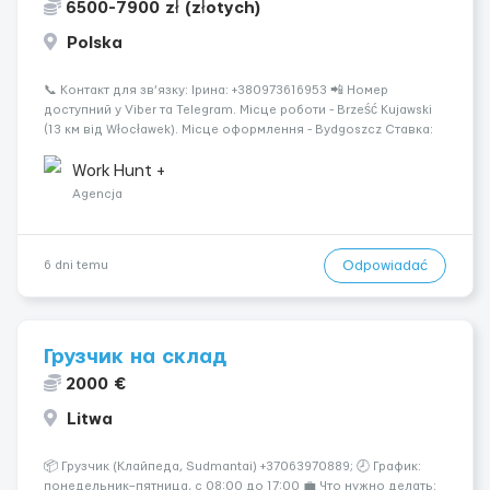
6500-7900 zł (złotych)
Polska
📞 Контакт для зв’язку: Ірина: +380973616953 📲 Номер
доступний у Viber та Telegram. Місце роботи - Brześć Kujawski
(13 км від Włocławek). Місце оформлення - Bydgoszcz Ставка:
31,40 zł/год brutto. Робочих годин на місяць: 170-200 Місячна
вар...
Work Hunt +
Agencja
Odpowiadać
6 dni temu
Грузчик на склад
2000 €
Litwa
📦 Грузчик (Клайпеда, Sudmantai) +37063970889; 🕗 График:
понедельник–пятница, с 08:00 до 17:00 💼 Что нужно делать: