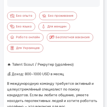
Без опыта
Без проживания
Без языка
Для женщин
Работа онлайн
Бесплатная вакансия
Для Украинцев
🔥 Talent Scout / Рекрутер (удалённо)
💰 Доход: 800–1000 USD в месяц
В международную команду требуется активный и
целеустремлённый специалист по поиску
кандидатов. Если вы любите общение, умеете
находить перспективных людей и хотите работать
удалённо — эта вакансия для вас.