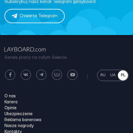
Subskrybuj nasz kanał Telegram @layboard
Otwarte Telegram
Serwis pracy na całym świecie.
RU
UA
PL
O nas
Kariera
Opinie
Ubezpieczenie
Reklama banerowa
Nasze nagrody
Kontakty