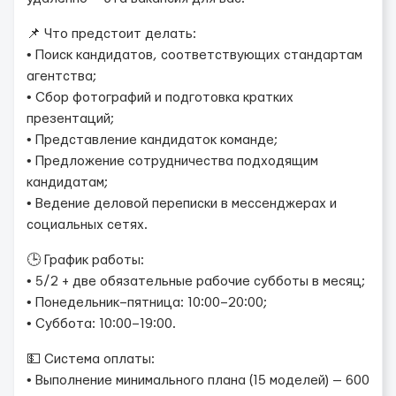
📌 Что предстоит делать:
• Поиск кандидатов, соответствующих стандартам
агентства;
• Сбор фотографий и подготовка кратких
презентаций;
• Представление кандидаток команде;
• Предложение сотрудничества подходящим
кандидатам;
• Ведение деловой переписки в мессенджерах и
социальных сетях.
🕒 График работы:
• 5/2 + две обязательные рабочие субботы в месяц;
• Понедельник–пятница: 10:00–20:00;
• Суббота: 10:00–19:00.
💵 Система оплаты:
• Выполнение минимального плана (15 моделей) — 600