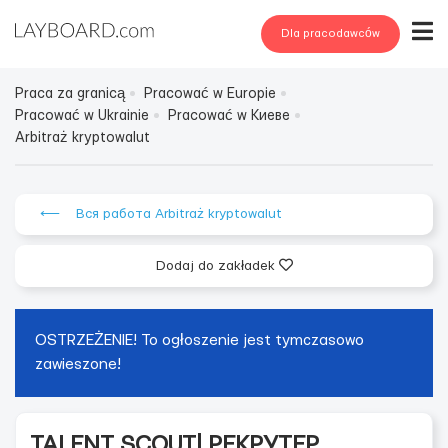
Dla pracodawców
Praca za granicą
Pracować w Europie
Pracować w Ukrainie
Pracować w Киеве
Arbitraż kryptowalut
⟵ Вся работа Arbitraż kryptowalut
Dodaj do zakładek
OSTRZEŻENIE! To ogłoszenie jest tymczasowo
zawieszone!
TALENT SCOUT| РЕКРУТЕР