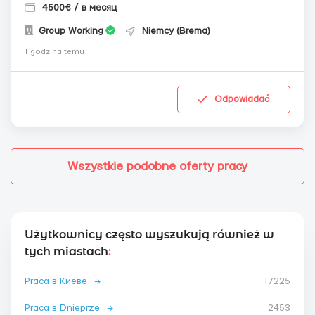
4500€ / в месяц
Group Working
Niemcy (Brema)
1 godzina temu
Odpowiadać
Wszystkie podobne oferty pracy
Użytkownicy często wyszukują również w
tych miastach
:
Praca в Киеве
→
17225
Praca в Dnieprze
→
2453