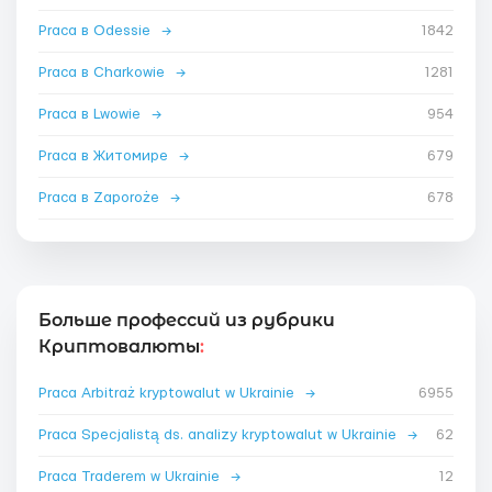
Praca в Odessie
→
1842
Praca в Charkowie
→
1281
Praca в Lwowie
→
954
Praca в Житомире
→
679
Praca в Zaporoże
→
678
Больше профессий из рубрики
Криптовалюты
:
Praca Arbitraż kryptowalut w Ukrainie
→
6955
Praca Specjalistą ds. analizy kryptowalut w Ukrainie
→
62
Praca Traderem w Ukrainie
→
12