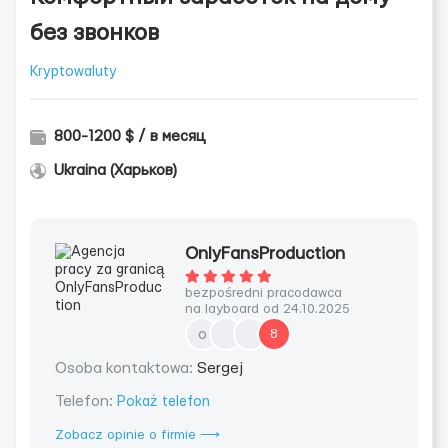
без звонков
Kryptowaluty
800-1200 $ / в месяц
Ukraina (Харьков)
OnlyFansProduction
bezpośredni pracodawca
na layboard od 24.10.2025
o
8
Osoba kontaktowa:
Sergej
Telefon:
Pokaż telefon
Zobacz opinie o firmie ⟶