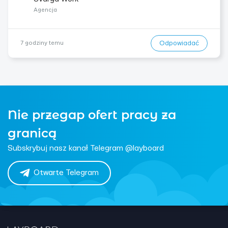
Agencja
Odpowiadać
7 godziny temu
Nie przegap ofert pracy za
granicą
Subskrybuj nasz kanał Telegram @layboard
Otwarte Telegram