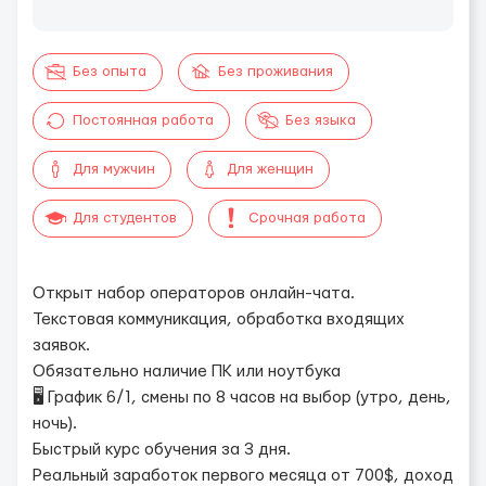
Без опыта
Без проживания
Постоянная работа
Без языка
Для мужчин
Для женщин
Для студентов
Срочная работа
Открыт набор операторов онлайн-чата.
Текстовая коммуникация, обработка входящих
заявок.
Обязательно наличие ПК или ноутбука
🖥 График 6/1, смены по 8 часов на выбор (утро, день,
ночь).
Быстрый курс обучения за 3 дня.
Реальный заработок первого месяца от 700$, доход