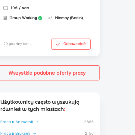
10€ / час
Group Working
Niemcy (Berlin)
Odpowiadać
20 godziny temu
Wszystkie podobne oferty pracy
Użytkownicy często wyszukują
również w tych miastach
:
Praca в Antwerpii
→
3866
Praca в Brukseli
→
2156