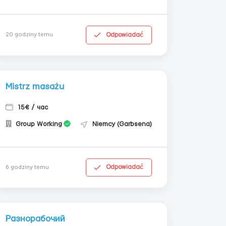
Odpowiadać
20 godziny temu
Mistrz masażu
15€ / час
Group Working
Niemcy (Garbsena)
Odpowiadać
6 godziny temu
Разнорабочий