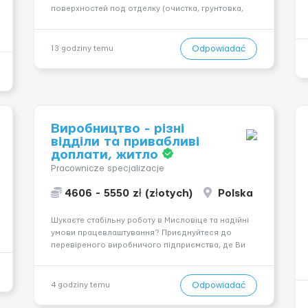
поверхностей под отделку (очистка, грунтовка,
выравнивание); - Штукатурные и шпаклёвочные
работы; - Монтаж гипсокартонных конструкций
(стены, перегородки, потолки); - Укладка плитки на
Odpowiadać
13 godziny temu
стены и п...
Виробництво - різні
відділи та привабливі
доплати, житло
Pracownicze specjalizacje
4606 - 5550 zł (złotych)
Polska
Шукаєте стабільну роботу в Мисловіце та надійні
умови працевлаштування? Приєднуйтеся до
перевіреного виробничого підприємства, де Ви
отримаєте своєчасну заробітну плату, навчання з
першого дня та можливість підібрати посаду
відповідно до Ваших навичок
Odpowiadać
4 godziny temu
Локація: Мисловіце Форма пр...