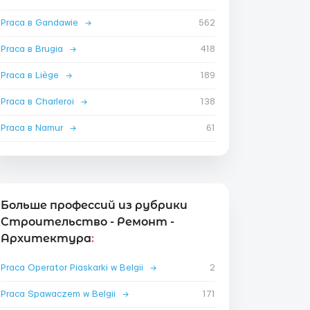
Praca в Gandawie
→
562
Praca в Brugia
→
418
Praca в Liège
→
189
Praca в Charleroi
→
138
Praca в Namur
→
61
Больше профессий из рубрики
Строительство - Ремонт -
Архитектура
:
Praca Operator Piaskarki w Belgii
→
2
Praca Spawaczem w Belgii
→
171