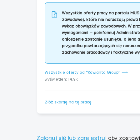
Wszystkie oferty pracy na portalu MUS
zawodowej, które nie naruszają prawa 
wykaz obowiązków zawodowych. W przyp
wymaganiami — poinformuj Administrator
ogłoszenie zostanie usunięte, a jego 
przypadku powtarzających się naruszeń
zachowanie pracodawcy i faktyczne wy
Wszystkie oferty od "Kowianta Group" ⟶
wyświetleń: 14.9K
Złóż skargę na tę pracę
Zaloguj się lub zarejestruj
aby zostawi