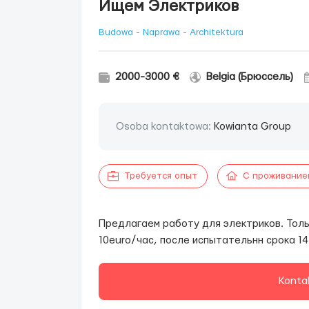
Ищем Электриков
Budowa - Naprawa - Architektura
2000-3000 €
Belgia (Брюссель)
Osoba kontaktowa:
Kowianta Group
Требуется опыт
С проживание
Предлагаем работу для электриков. Толь
10euro/час, после испытательнн срока 1
Konta