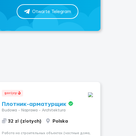
Otwarte Telegram
gorący
Плотник-арматурщик
Budowa - Naprawa - Architektura
32 zł (złotych)
Polska
Работа на строительных объектах (частные дома,