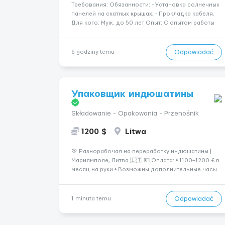
Требования: Обязанности: - Установка солнечных
панелей на скатных крышах; - Прокладка кабеля.
Для кого: Муж. до 50 лет Опыт: С опытом работы
на скатных крышах Знание языка: Не требуется
Дополнительно: Паспорт ЕС/§ 24 Где работать?
Германия, Буцбах Условия...
Odpowiadać
6 godziny temu
Упаковщик индюшатины
Składowanie - Opakowania - Przenośnik
1200 $
Litwa
🦃 Разнорабочая на переработку индюшатины |
Мариямполе, Литва 🇱🇹 💶 Оплата: • 1100–1200 € в
месяц на руки • Возможны дополнительные часы
для увеличения дохода. ⏰ График работы: • 200–
240 часов в месяц • Работа в 2 смены: — с 06:00
(иногда с 07:00...
Odpowiadać
1 minuta temu