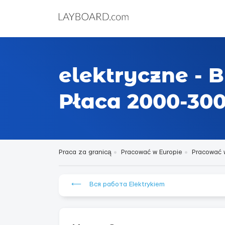
elektryczne - 
Płaca 2000-300
Praca za granicą
Pracować w Europie
Pracować w
⟵ Вся работа Elektrykiem