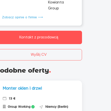
Zobacz opinie o firmie ⟶
Kontakt z pracodawcą
Wyślij CV
odobne oferty
.
Monter okien i drzwi
13 €
Group Working
Niemcy (Berlin)