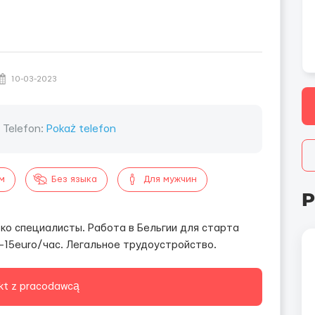
10-03-2023
Telefon:
Pokaż telefon
м
Без языка
Для мужчин
P
ко специалисты. Работа в Бельгии для старта
4-15euro/час. Легальное трудоустройство.
kt z pracodawcą