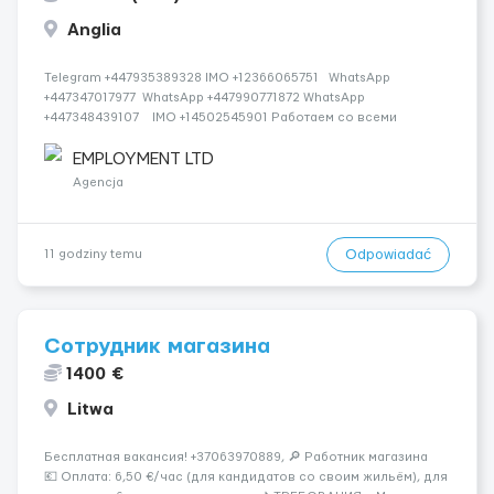
Anglia
Telegram +447935389328 IMO +12366065751 WhatsApp
+447347017977 WhatsApp +447990771872 WhatsApp
+447348439107 IMO +14502545901 Работаем со всеми
странами СНГ И ВСЕМ МИРОМ ВСЕ СТРАНЫ ВСЕ НАЦИИ
СДЕЛАЙ СКРИНШОТ! Telegram:@Vitali_Novikovs Telegram
EMPLOYMENT LTD
@Vitali...
Agencja
Odpowiadać
11 godziny temu
Сотрудник магазина
1400 €
Litwa
Бесплатная вакансия! +37063970889, 🔎 Работник магазина
💶 Оплата: 6,50 €/час (для кандидатов со своим жильём), для