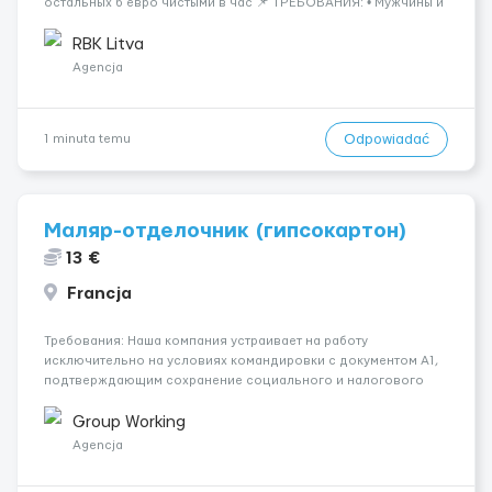
остальных 6 евро чистыми в час 📌 ТРЕБОВАНИЯ: • Мужчины и
женщины • Без опыта работы • Ответственность и желание
работать &bul...
RBK Litva
Agencja
Odpowiadać
1 minuta temu
Маляр-отделочник (гипсокартон)
13 €
Francja
Требования: Наша компания устраивает на работу
исключительно на условиях командировки с документом A1,
подтверждающим сохранение социального и налогового
статуса в стране проживания во время работы в ЕС.Документ
A1 могут получить граждане стран с упрощенным доступом к
Group Working
рынку труда ЕС (Укра...
Agencja