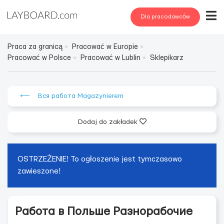
Dla pracodawców
Praca za granicą
Pracować w Europie
Pracować w Polsce
Pracować w Lublin
Sklepikarz
⟵ Вся работа Magazynierem
Dodaj do zakładek
OSTRZEŻENIE! To ogłoszenie jest tymczasowo
zawieszone!
Работа в Польше Разнорабочие