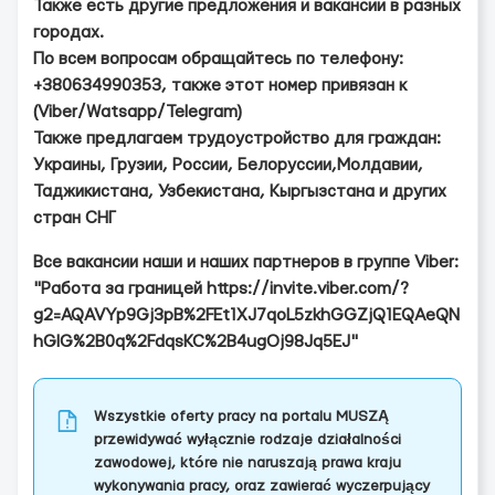
Также есть другие предложения и вакансии в разных
городах.
По всем вопросам обращайтесь по телефону:
+380634990353, также этот номер привязан к
(Viber/Watsapp/Telegram)
Также предлагаем трудоустройство для граждан:
Украины, Грузии, России, Белоруссии,Молдавии,
Таджикистана, Узбекистана, Кыргызстана и других
стран СНГ
Все вакансии наши и наших партнеров в группе Viber:
"Работа за границей https://invite.viber.com/?
g2=AQAVYp9Gj3pB%2FEt1XJ7qoL5zkhGGZjQ1EQAeQN
hGlG%2B0q%2FdqsKC%2B4ugOj98Jq5EJ"
Wszystkie oferty pracy na portalu MUSZĄ
przewidywać wyłącznie rodzaje działalności
zawodowej, które nie naruszają prawa kraju
wykonywania pracy, oraz zawierać wyczerpujący