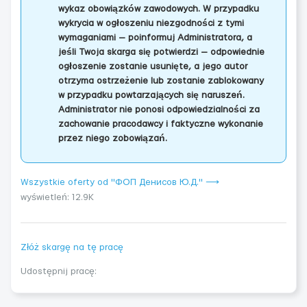
wykaz obowiązków zawodowych. W przypadku
wykrycia w ogłoszeniu niezgodności z tymi
wymaganiami — poinformuj Administratora, a
jeśli Twoja skarga się potwierdzi — odpowiednie
ogłoszenie zostanie usunięte, a jego autor
otrzyma ostrzeżenie lub zostanie zablokowany
w przypadku powtarzających się naruszeń.
Administrator nie ponosi odpowiedzialności za
zachowanie pracodawcy i faktyczne wykonanie
przez niego zobowiązań.
Wszystkie oferty od "ФОП Денисов Ю.Д." ⟶
wyświetleń: 12.9K
Złóż skargę na tę pracę
Udostępnij pracę: