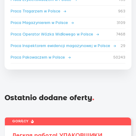
Praca Tragarzem w Polsce
→
963
Praca Magazynierem w Polsce
→
3109
Praca Operator Wózka Widłowego w Polsce
→
7468
Praca Inspektorem ewidencji magazynowej w Polsce
→
29
Praca Pakowaczem w Polsce
→
50243
Ostatnio dodane oferty
.
GORĄCY
Легкая работа! УПАКОВЩИКИ