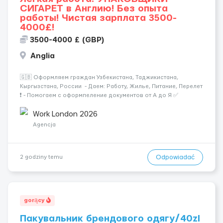
СИГАРЕТ в Англию! Без опыта
работы! Чистая зарплата 3500-
4000£!
3500-4000 £ (GBP)
Anglia
🇬🇧 Оформляем граждан Узбекистана, Таджикистана,
Кыргызстана, России - Даем: Работу, Жилье, Питание, Перелет
❗️ - Помогаем с оформпеление документов от А до Я ✅
Требования : Мужчины - женщины / Граждани РФ,
Узбекистана, Таджикистана, Кыргызстана Возраст : От 20 до
Work London 2026
60 ...
Agencja
Odpowiadać
2 godziny temu
gorący
Пакувальник брендового одягу/40zl