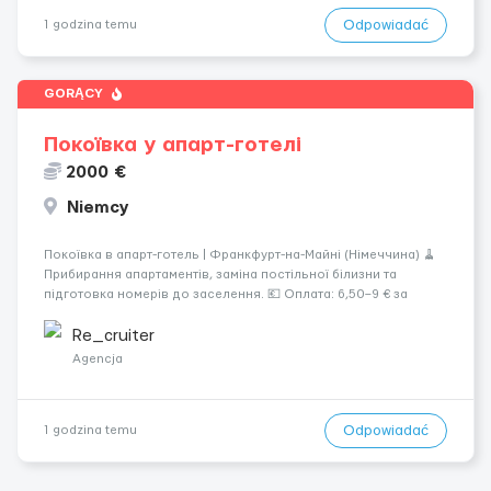
Odpowiadać
1 godzina temu
GORĄCY
Покоївка у апарт-готелі
2000 €
Niemcy
Покоївка в апарт-готель | Франкфурт-на-Майні (Німеччина) 🧹
Прибирання апартаментів, заміна постільної білизни та
підготовка номерів до заселення. 💶 Оплата: 6,50–9 € за
номер, під час стажування — 8 €/год. Середній дохід —
близько 2000 € на місяць (після вирахув...
Re_cruiter
Agencja
Odpowiadać
1 godzina temu