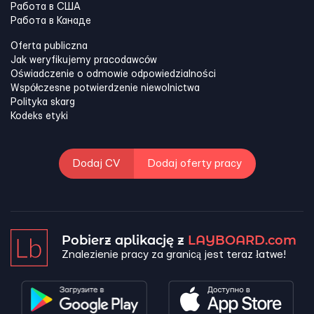
Работа в США
Работа в Канадe
Oferta publiczna
Jak weryfikujemy pracodawców
Oświadczenie o odmowie odpowiedzialności
Współczesne potwierdzenie niewolnictwa
Polityka skarg
Kodeks etyki
Dodaj CV
Dodaj oferty pracy
Pobierz aplikację z
LAYBOARD.com
Znalezienie pracy za granicą jest teraz łatwe!