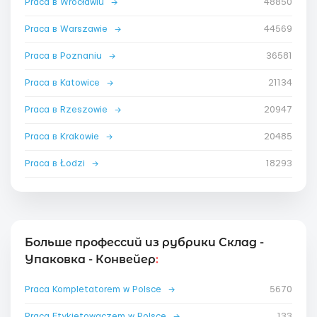
Praca в Wrocławiu
→
48850
Praca в Warszawie
→
44569
Praca в Poznaniu
→
36581
Praca в Katowice
→
21134
Praca в Rzeszowie
→
20947
Praca в Krakowie
→
20485
Praca в Łodzi
→
18293
Больше профессий из рубрики Склад -
Упаковка - Конвейер
:
Praca Kompletatorem w Polsce
→
5670
Praca Etykietowaczem w Polsce
→
133