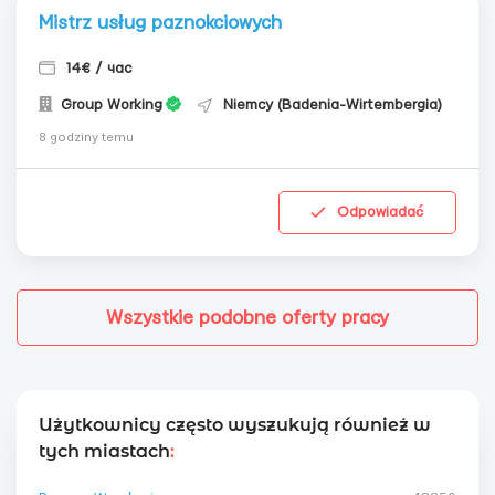
Mistrz usług paznokciowych
14€ / час
Group Working
Niemcy (Badenia-Wirtembergia)
8 godziny temu
Odpowiadać
Wszystkie podobne oferty pracy
Użytkownicy często wyszukują również w
tych miastach
: