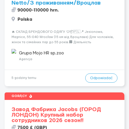
Netto/З проживанням/Вроцлав
90000-110000 hrn.
Polska
🔥 СКЛАД БРЕНДОВОГО ОДЯГУ 👕📦🇵🇱📍 Jesionowa,
Magnice, 55-040 Wrocław (15 км від Вроцлава) Для чоловіків,
жінок та сімейних пар до 55 років.🏢 Діяльність
компанії:Склад-магазин брендового одягу для всієї Європи.
💰 Оплата праці:Umowa Zlecenia40 zł нетто/год — до 26
Grupa Mojo HR sp.zoo
років30 zł нетто/год — стандартна ставка...
Agencja
Odpowiadać
5 godziny temu
GORĄCY
Завод Фабрика Jacobs (ГОРОД
ЛОНДОН) Крупный набор
сотрудников 2026 сезон!!
7500 £ (GBP)