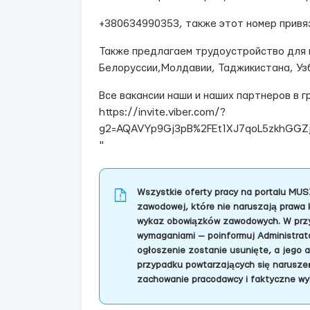
+380634990353, также этот номер привяз
Также предлагаем трудоустройство для г
Белоруссии,Молдавии, Таджикистана, Узб
Все вакансии наши и наших партнеров в г
https://invite.viber.com/?
g2=AQAVYp9Gj3pB%2FEt1XJ7qoL5zkhGG
"
Wszystkie oferty pracy na portalu MUS
zawodowej, które nie naruszają prawa 
wykaz obowiązków zawodowych. W przyp
wymaganiami — poinformuj Administrator
ogłoszenie zostanie usunięte, a jego 
przypadku powtarzających się naruszeń
zachowanie pracodawcy i faktyczne wy