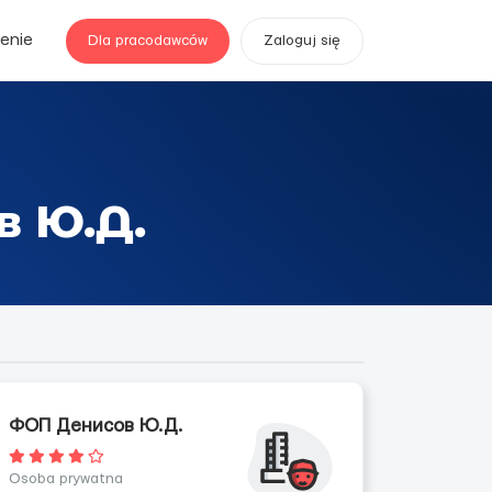
enie
Dla pracodawców
Zaloguj się
в Ю.Д.
ФОП Денисов Ю.Д.
Osoba prywatna