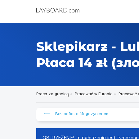
Sklepikarz - Lu
Płaca 14 zł (з
Praca za granicą
Pracować w Europie
Pracować 
⟵ Вся работа Magazynierem
OSTRZEŻENIE! To ogłoszenie jest tymczaso