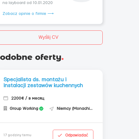
na layboard od 10.01.2020
Zobacz opinie o firmie ⟶
Wyślij CV
odobne oferty
.
Specjalista ds. montażu i
instalacji zestawów kuchennych
2200€ / в месяц
Group Working
Niemcy (Monachium)
Odpowiadać
17 godziny temu