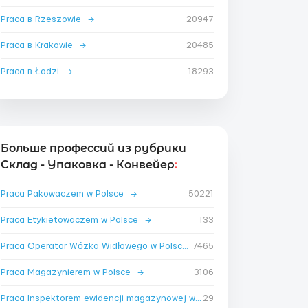
Praca в Rzeszowie
→
20947
Praca в Krakowie
→
20485
Praca в Łodzi
→
18293
Больше профессий из рубрики
Склад - Упаковка - Конвейер
:
Praca Pakowaczem w Polsce
→
50221
Praca Etykietowaczem w Polsce
→
133
Praca Operator Wózka Widłowego w Polsce
7465
→
Praca Magazynierem w Polsce
→
3106
Praca Inspektorem ewidencji magazynowej w Polsce
29
→