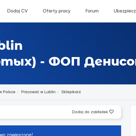
Dodaj CV
Oferty pracy
Forum
Ubezpiecz
blin
лотых) - ФОП Денисо
w Polsce
Pracować w Lublin
Sklepikarz
Dodaj do zakładek
wo zawieszone!