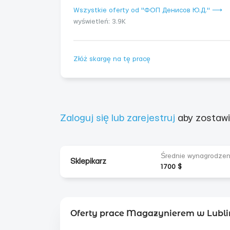
Wszystkie oferty od "ФОП Денисов Ю.Д." ⟶
wyświetleń: 3.9K
Złóż skargę na tę pracę
Zaloguj się lub zarejestruj
aby zostawi
Średnie wynagrodzen
Sklepikarz
1700 $
Oferty prace Magazynierem w Lubli