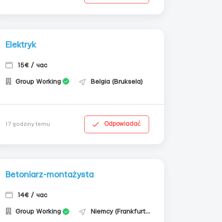
Elektryk
15€ / час
Group Working
Belgia (Bruksela)
Odpowiadać
17 godziny temu
Betoniarz-montażysta
14€ / час
Group Working
Niemcy (Frankfurt nad Menem)