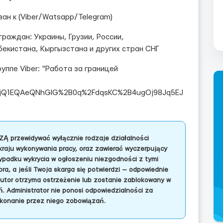
ан к (Viber/Watsapp/Telegram)
раждан: Украины, Грузии, России,
екистана, Кыргызстана и других стран СНГ
руппе Viber: "Работа за границей
ZjQ1EQAeQNhGlG%2B0q%2FdqsKC%2B4ugOj98Jq5EJ
ZĄ przewidywać wyłącznie rodzaje działalności
kraju wykonywania pracy, oraz zawierać wyczerpujący
adku wykrycia w ogłoszeniu niezgodności z tymi
a, a jeśli Twoja skarga się potwierdzi — odpowiednie
autor otrzyma ostrzeżenie lub zostanie zablokowany w
. Administrator nie ponosi odpowiedzialności za
konanie przez niego zobowiązań.