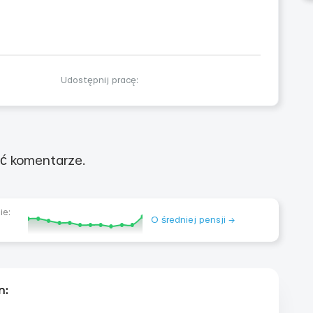
Udostępnij pracę:
ć komentarze.
ie:
O średniej pensji →
n: