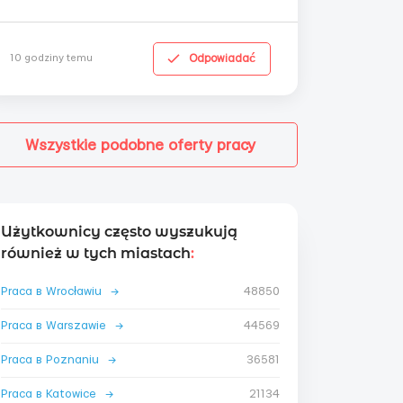
Odpowiadać
10 godziny temu
Wszystkie podobne oferty pracy
Użytkownicy często wyszukują
również w tych miastach
:
Praca в Wrocławiu
→
48850
Praca в Warszawie
→
44569
Praca в Poznaniu
→
36581
Praca в Katowice
→
21134