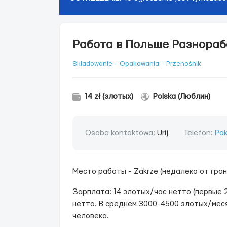
Работа в Польше Разнорабо
Składowanie - Opakowania - Przenośnik
14 zł (злотых)
Polska (Люблин)
Osoba kontaktowa:
Urij
Telefon:
Pok
Место работы - Zakrze (недалеко от гра
Зарплата: 14 злотых/час нетто (первые 
нетто. В среднем 3000-4500 злотых/мес
человека.