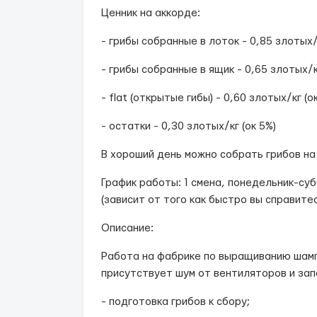
Ценник на аккорде:
- грибы собранные в лоток - 0,85 злотых/
- грибы собранные в ящик - 0,65 злотых/к
- flat (открытые гибы) - 0,60 злотых/кг (о
- остатки - 0,30 злотых/кг (ок 5%)
В хороший день можно собрать грибов на
График работы: 1 смена, понедельник-суб
(зависит от того как быстро вы справитес
Описание:
Работа на фабрике по выращиванию шамп
присутствует шум от вентиляторов и зап
- подготовка грибов к сбору;