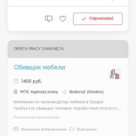
Odpowiadać
OFERTA PRACY ZAMKNIĘTA
Обивщик мебели
1400 руб.
МТК Agencja pracy
Białoruś (Grodno)
Компании по производству мебели в Гродно
требуется обивщик Условия: Заработная плата от
1400 рублей График работы Пн-пт с 8.00 до 17.00
Pracownicze specjalizacje
Требования Опыт работы от 1 года Отсутствие
вредных привычек Контактные данные
Wymagane doświadczenie
Stała praca
+48792069346 Вакансия от прямого работодателя ...