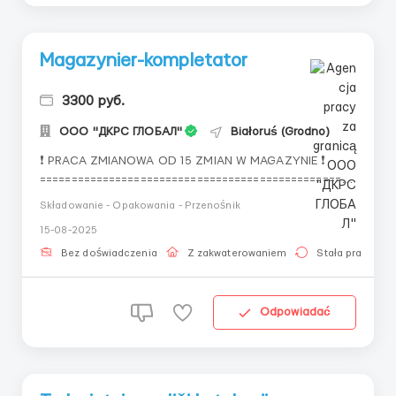
Magazynier-kompletator
3300 руб.
OOO "ДКРС ГЛОБАЛ"
Białoruś (Grodno)
❗ PRACA ZMIANOWA OD 15 ZMIAN W MAGAZYNIE ❗
================================================ ✔
OFERTA MAGAZYNIERA ✔ Stawka od 155 do 220 Br za
Składowanie - Opakowania - Przenośnik
zmianę (zależy od obiektu) ✔ Przyjmujemy BEZ
15-08-2025
DOŚWIADCZENIA ✔ TRANSFER DO MIEJSCA PRACY
================================================ ✅
Bez doświadczenia
Z zakwaterowaniem
Stała praca
ZAPEWNIAMY: ...
Odpowiadać