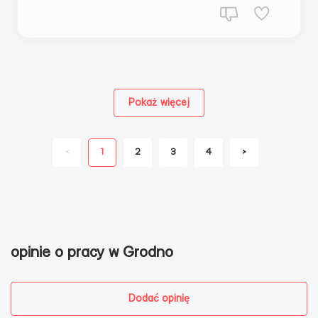
Pokaż więcej
<
1
2
3
4
>
opinie o pracy w Grodno
Dodać opinię