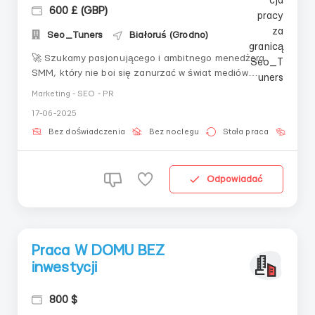
600 £ (GBP)
Seo_Tuners
Białoruś (Grodno)
🚀 Szukamy pasjonującego i ambitnego menedżera
SMM, który nie boi się zanurzać w świat mediów
społecznościowych i jest gotowy podnieść naszą
Marketing - SEO - PR
markę na nowy poziom! 🌟 Jeśli jesteś kreatywny, pełen
17-06-2025
pomysłów i chcesz rozwijać swoje umiejętności w
dynamicznej branży, ta oferta pracy jest właśnie dla
Bez doświadczenia
Bez noclegu
Stała praca
Bez j
Ciebi...
Odpowiadać
Praca W DOMU BEZ
inwestycji
800 $