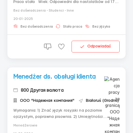
Praca stała Wiek: Odpowiedni dla nastolatków od 17
lat Wynagrodzenie: Wysokie Obowiązki: •
Bez doświadczenia - Studenci - Inne
Prowadzenie komunikacji online z klientami przez chat.
20-01-2025
• Przetwarzanie zapytań i dostarczanie informac...
Bez doświadczenia
Stała praca
Bez języka
Odpowiadać
Menedżer ds. obsługi klienta
800 Другая валюта
ООО "Надежная компания"
Białoruś (Grodno)
Wymagania: 1) Znać język rosyjski na poziomie
ojczystym, poprawna pisownia. 2) Umiejętności
komunikacyjne - umiejętność jasnego i uprzejmego
Menedżerowie
wyrażania myśli. 3) Odporność na stres 4) Czujność 5)