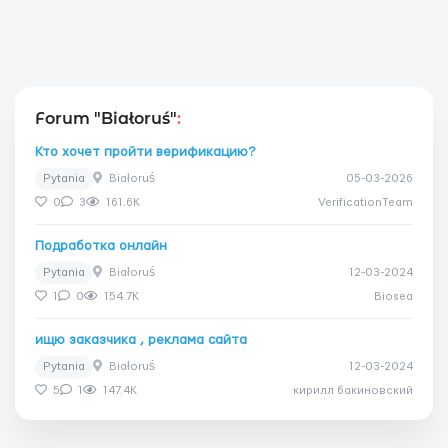
Forum "Białoruś"
:
Кто хочет пройти верификацию?
Pytania
Białoruś
05-03-2026
0
3
161.6K
VerificationTeam
Подработка онлайн
Pytania
Białoruś
12-03-2024
1
0
154.7K
Biosea
ищю заказчика , реклама сайта
Pytania
Białoruś
12-03-2024
5
1
147.4K
кирилл бакиновский