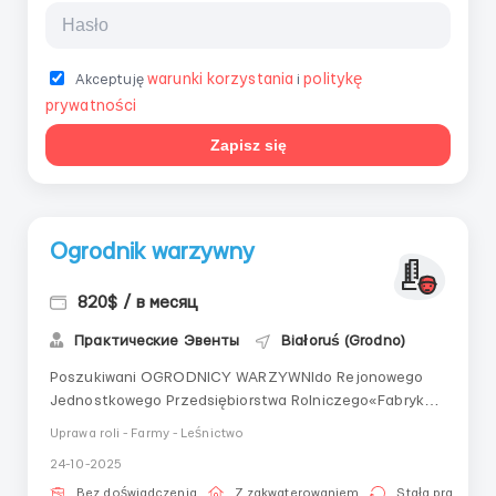
warunki korzystania
politykę
Akceptuję
i
prywatności
Zapisz się
Ogrodnik warzywny
820$ / в месяц
Практические Эвенты
Białoruś (Grodno)
Poszukiwani OGRODNICY WARZYWNIdo Rejonowego
Jednostkowego Przedsiębiorstwa Rolniczego«Fabryka
Warzyw Grodzieńska» (Białoruś, Grodno,
Uprawa roli - Farmy - Leśnictwo
Gibuły). Wynagrodzenie: akordowo-premiowe, do 507
24-10-2025
tys. tenge (przed potrąceniem podatków), premie +
bonusy🏠 Zapewnione zakwaterowanie!Warunki
Bez doświadczenia
Z zakwaterowaniem
Stała praca