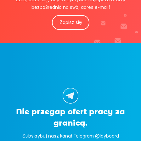
bezpośrednio na swój adres e-mail!
Zapisz się
Nie przegap ofert pracy za
granicą.
Subskrybuj nasz kanał Telegram @layboard