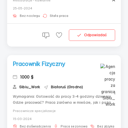
Restauracje - Kawiarnie
„Kucharz”Warunki:Praca w sklepie Centrum Handlowego
25-05-2024
TRINITY, GrodnoWE WSZYSTKICH SPRAWACH PROSIMY
O KONTAKT: Telegram +79377531957 ( ) (
Bez noclegu
Stała praca
@find_work_for_u )W...
Odpowiadać
Pracownik Fizyczny
1000 $
Sibiu_Work
Białoruś (Grodno)
Wymagania: Gotowość do pracy 3-4 godziny dziennie
Gdzie pracować? Praca zarówno w mieście, jak i poza
miastem Kontakty do kontaktu: Telegram +7 950 748
Pracownicze specjalizacje
9751 (@Sibiu_Work) ( ) WatsApp +7 950 748 9751
15-03-2024
(Jekaterina)
Bez doświadczenia
Praca sezonowa
Bez języka
Pa