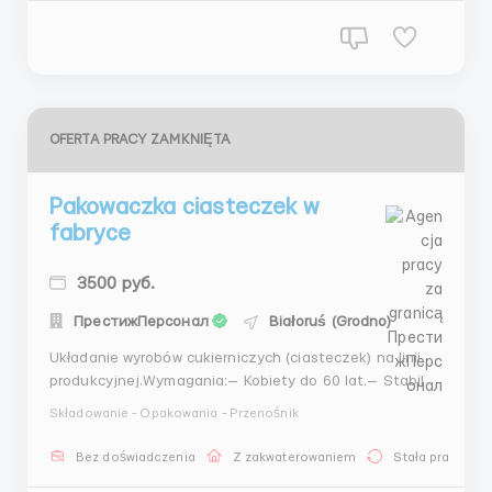
zakwaterowania dl...
OFERTA PRACY ZAMKNIĘTA
Pakowaczka ciasteczek w
fabryce
3500 руб.
ПрестижПерсонал
Białoruś (Grodno)
Układanie wyrobów cukierniczych (ciasteczek) na linii
produkcyjnej.Wymagania:— Kobiety do 60 lat.— Stabilna
praca w perspektywicznym zakładzie.— Nowoczesne
Składowanie - Opakowania - Przenośnik
wyposażenie: Pracuj na nowoczesnym sprzęcie
cukierniczym.— Komfortowe warunki pracy i
Bez doświadczenia
Z zakwaterowaniem
Stała praca
odpoczynku.— Doświadczenie n...