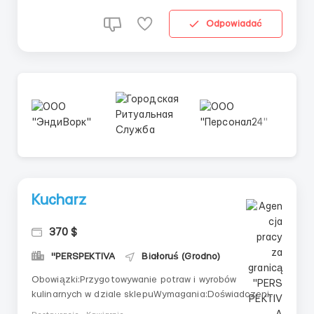
Odpowiadać
Kucharz
370 $
"PERSPEKTIVA
Białoruś (Grodno)
Obowiązki:Przygotowywanie potraw i wyrobów
kulinarnych w dziale sklepuWymagania:Doświadczenie
zawodowe i/lub wykształcenie zawodowe w zawodzie