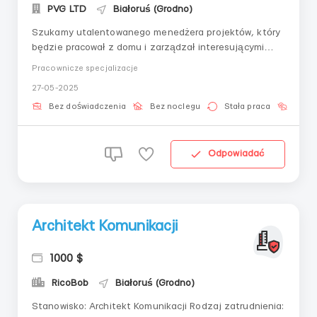
PVG LTD
Białoruś (Grodno)
Szukamy utalentowanego menedżera projektów, który
będzie pracował z domu i zarządzał interesującymi
projektami. Jeśli chcesz rozwijać swoje umiejętności i
Pracownicze specjalizacje
osiągać wyniki, to oferta dla ciebie!Warunki
27-05-2025
pracy:Wynagrodzenie:Noce zmiany: $800 na 2
tygodnieDziennie zmiany: $500 na 2
Bez doświadczenia
Bez noclegu
Stała praca
Bez j
tygodnieGrafik:Noce: 2...
Odpowiadać
Architekt Komunikacji
1000 $
RicoBob
Białoruś (Grodno)
Stanowisko: Architekt Komunikacji Rodzaj zatrudnienia: