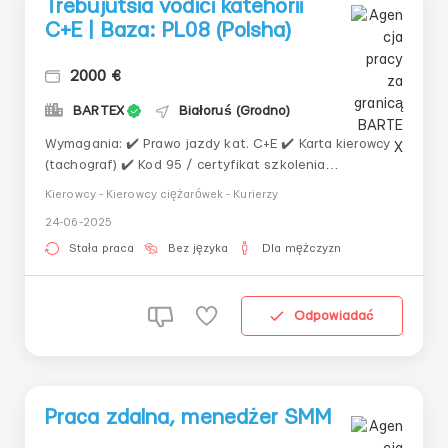
Trebujutsia vodiči katehorii
C+E | Baza: PL08 (Polsha)
2000 €
BARTEX
Białoruś (Grodno)
Wymagania: ✔️ Prawo jazdy kat. C+E ✔️ Karta kierowcy
(tachograf) ✔️ Kod 95 / certyfikat szkolenia
zawodowego ✔️ Odpowiedzialność i chęć do pracy
Kierowcy - Kierowcy ciężarówek - Kurierzy
Gdzie pracować? transport międzynarodowy w Europie
24-06-2025
Warunki pracy:
Stała praca
Bez języka
Dla mężczyzn
Odpowiadać
Praca zdalna, menedżer SMM