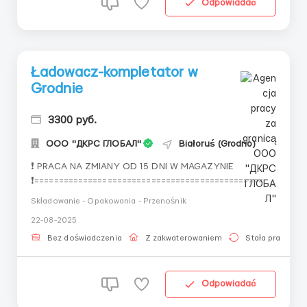
Odpowiadać
Ładowacz-kompletator w
Grodnie
3300 руб.
OOO "ДКРС ГЛОБАЛ"
Białoruś (Grodno)
❗ PRACA NA ZMIANY OD 15 DNI W MAGAZYNIE
❗================================================✔
OFERTA PRACY ŁADOWACZ✔ Stawka od 155 do 220 Br
Składowanie - Opakowania - Przenośnik
za zmianę (zależy od obiektu)✔ Przyjmujemy BEZ
22-08-2025
DOŚWIADCZENIA✔ TRANSFER DO MIEJSCA
PRZEBYWANIA=====================================
Bez doświadczenia
Z zakwaterowaniem
Stała praca
===========✅ ZAPEWNIAMY:Zakwater...
Odpowiadać