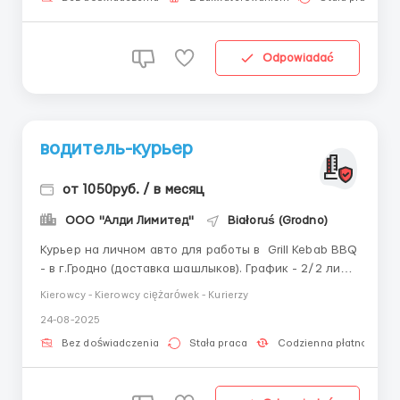
pracy:gr...
Odpowiadać
водитель-курьер
от 1050руб. / в месяц
ООО "Алди Лимитед"
Białoruś (Grodno)
Курьер на личном авто для работы в Grill Kebab BBQ
- в г.Гродно (доставка шашлыков). График - 2/2 либо
3/3. Оплата от 70р за смену. Подробную
Kierowcy - Kierowcy ciężarówek - Kurierzy
информацию вы сможете получить по телефону. ...
24-08-2025
Bez doświadczenia
Stała praca
Codzienna płatność