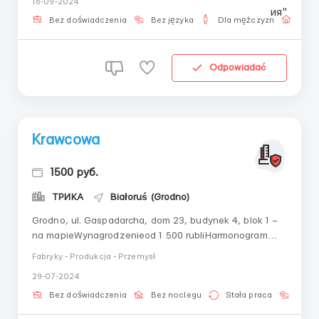
16-09-2024
Uważność 6) Punktualność 7) Zdolność do nauki
Podstawowe obowiązki: Gdzie pracować? Twoje
Bez doświadczenia
Bez języka
Dla mężczyzn
Prac
obowiązki będą...
Odpowiadać
Krawcowa
1500 руб.
ТРИКА
Białoruś (Grodno)
Grodno, ul. Gaspadarcha, dom 23, budynek 4, blok 1 –
na mapieWynagrodzenieod 1 500 rubliHarmonogram
pracyPełny dzień pracyWarunkiNa stałe zatrudnienie
Fabryky - Produkcja - Przemysł
potrzebna jest wykwalifikowana krawcowa (krawiec) lub
29-07-2024
zespół szwaczek. Pełny pakiet socjalnyWymagania dla
kandydata:Krawcowa, krawiec: szycie damskie...
Bez doświadczenia
Bez noclegu
Stała praca
Bez j