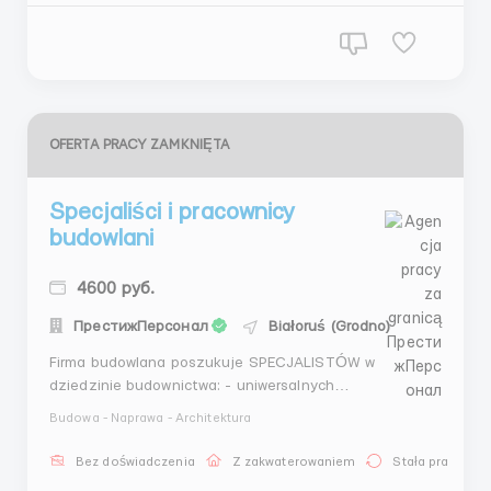
OFERTA PRACY ZAMKNIĘTA
Specjaliści i pracownicy
budowlani
4600 руб.
ПрестижПерсонал
Białoruś (Grodno)
Firma budowlana poszukuje SPECJALISTÓW w
dziedzinie budownictwa: - uniwersalnych
wykończeniowców; - malarzy-tynkarzy; - kafelkarzy; -
Budowa - Naprawa - Architektura
murarzy; - betoniarzy; - pracowników budowlanych z
doświadczeniem; - pracowników pomocniczych. Grupy
Bez doświadczenia
Z zakwaterowaniem
Stała praca
robotników mile widziane. Możliwość zapewnienia