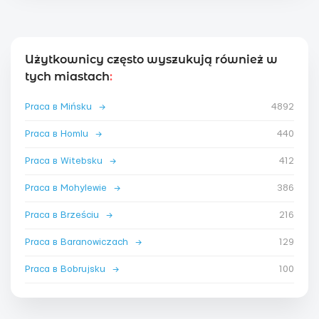
Użytkownicy często wyszukują również w
tych miastach
:
Praca в Mińsku
→
4892
Praca в Homlu
→
440
Praca в Witebsku
→
412
Praca в Mohylewie
→
386
Praca в Brześciu
→
216
Praca в Baranowiczach
→
129
Praca в Bobrujsku
→
100