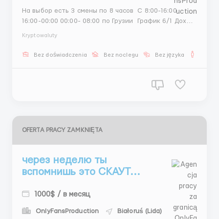
На выбор есть 3 смены по 8 часов С 8:00-16:00
16:00-00:00 00:00- 08:00 по Грузии График 6/1 Доход
напрямую зависит от тебя Оклад + 5% Новичок в
Kryptowaluty
первый месяц зарабатывает от 700$ Обучение с
полного нуля, длится всего 3 дня Полная поддержка
Bez doświadczenia
Bez noclegu
Bez języka
Dla m
от руководства и коллег на протяжени...
OFERTA PRACY ZAMKNIĘTA
через неделю ты
вспомнишь это СКАУТ...
1000$ / в месяц
OnlyFansProduction
Białoruś (Lida)