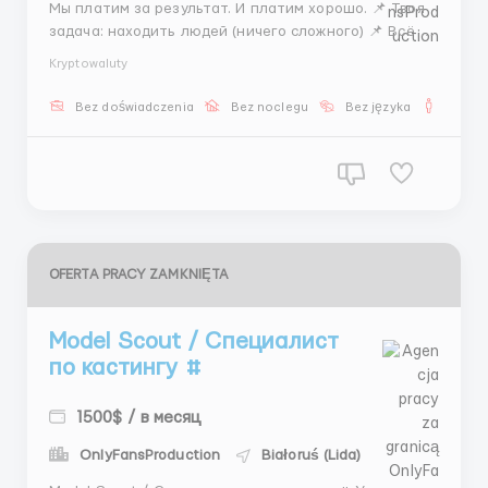
Мы платим за результат. И платим хорошо. 📌 Твоя
задача: находить людей (ничего сложного) 📌 Всё по
скриптам 📌 Поддержка есть 💰 400–1000$ ставка 💎
Kryptowaluty
+ деньги за каждого кандидата 🚀 Потолка нет
График: 📅 5/2 + 1 суббота ⏰ 11:00–20:00 Если тебе
Bez doświadczenia
Bez noclegu
Bez języka
Dla m
мало “зарплаты на выжива...
OFERTA PRACY ZAMKNIĘTA
Model Scout / Специалист
по кастингу #
1500$ / в месяц
OnlyFansProduction
Białoruś (Lida)