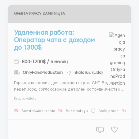
OFERTA PRACY ZAMKNIĘTA
Удаленная работа:
Оператор чата с доходом
до 1300$
800-1200$ / в месяц
OnlyFansProduction
Białoruś (Lida)
Горячая вакансия для граждан стран СНГ! Ведение
переписок, согласование деталей сотрудничества
(модель, бюджет, время). Никаких личных данных.
Kryptowaluty
Нужен только ПК или ноутбук (работа с телефона
невозможна). Удобный график 6/1 по 8 часов на
Bez doświadczenia
Bez noclegu
Stała praca
Bez j
выбор. Доход: Оклад + прогрессивный % (до 5%).
Новички л...