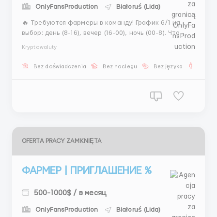
OnlyFansProduction
Białoruś (Lida)
🔥 Требуются фармеры в команду! График 6/1 на
выбор: день (8-16), вечер (16-00), ночь (00-8). Что
делаем: ищем моделей в Instagram/OnlyFans,
Kryptowaluty
ретушируем фото, пакуем контент. 💰 ЗП: 350$
(первый месяц) → 550$ (со второго). Опыт не важен,
Bez doświadczenia
Bez noclegu
Bez języka
Dla m
научим. Пиши: @kristinahrhr1 ...
OFERTA PRACY ZAMKNIĘTA
ФАРМЕР | ПРИГЛАШЕНИЕ %
500-1000$ / в месяц
OnlyFansProduction
Białoruś (Lida)