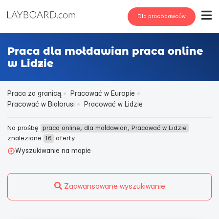
Dla pracodawców
Praca dla mołdawian praca online
w Lidzie
Praca za granicą
Pracować w Europie
Pracować w Białorusi
Pracować w Lidzie
Na prośbę
praca online, dla mołdawian, Pracować w Lidzie
znalezione
16
oferty
Wyszukiwanie na mapie
Zaawansowane wyszukiwanie