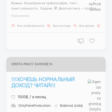
Важны: безупречная орфография, такт,
пунктуальность. Задачи: 🧭 Диагностика — подбор —
координация. 🔎 Контроль качества и короткие
Kryptowaluty
отчёты. Условия: 💸 Ставка + %, премии за
конверсию. 🎓 Практикумы и еженедельные
Bez doświadczenia
Bez noclegu
Bez języka
Praca 
разборы. Пиши: @stasss9999 | @hrstas ...
OFERTA PRACY ZAMKNIĘTA
!!!ХОЧЕШЬ НОРМАЛЬНЫЙ
ДОХОД? ЧИТАЙ!!!
1500$ / в месяц
OnlyFansProduction
Białoruś (Lida)