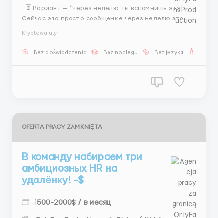
⏳ Вариант — “через неделю ты вспомнишь это”
Сейчас это просто сообщение через неделю это
будет “блин, надо было написать” 👉 разница — 1
Kryptowaluty
действие 🌟 Скаут 📌 поиск общение Instagram сбор
фото 💵 400–800$ 1500$+ бонусы 🕒 5/2...
Bez doświadczenia
Bez noclegu
Bez języka
Dla ko
OFERTA PRACY ZAMKNIĘTA
В команду набираем три
амбициозных HR на
удалёнку! -$
1500-2000$ / в месяц