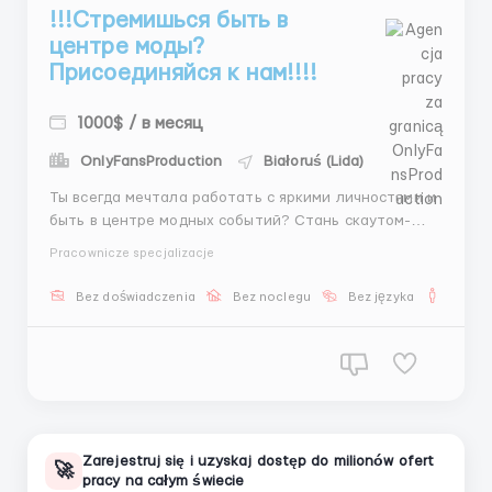
!!!Стремишься быть в
центре моды?
Присоединяйся к нам!!!!
1000$ / в месяц
OnlyFansProduction
Białoruś (Lida)
Ты всегда мечтала работать с яркими личностями и
быть в центре модных событий? Стань скаутом-
кастинг менеджером и открой для себя мир
Pracownicze specjalizacje
Instagram-звёзд, актрис и медийных персон! Твой
шанс — не упусти его! 🔹 Заработок: от 1500$ в
Bez doświadczenia
Bez noclegu
Bez języka
Dla m
месяц (600-800$ ставка + бонусы) 🔹 График: 5/2, с
рабочими суб...
Zarejestruj się i uzyskaj dostęp do milionów ofert
🚀
pracy na całym świecie