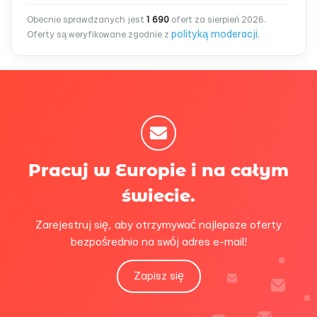
Obecnie sprawdzanych jest
1 690
ofert za sierpień 2026.
polityką moderacji
Oferty są weryfikowane zgodnie z
.
Pracuj w Europie i na całym
świecie.
Zarejestruj się, aby otrzymywać najlepsze oferty
bezpośrednio na swój adres e-mail!
Zapisz się