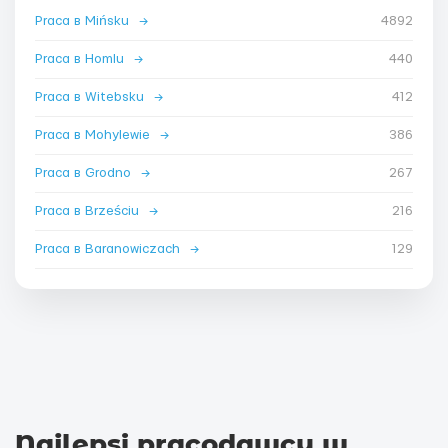
Praca в Mińsku
→
4892
Praca в Homlu
→
440
Praca в Witebsku
→
412
Praca в Mohylewie
→
386
Praca в Grodno
→
267
Praca в Brześciu
→
216
Praca в Baranowiczach
→
129
Najlepsi pracodawcy w