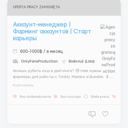
OFERTA PRACY ZAMKNIĘTA
Аккаунт-менеджер |
Фарминг аккаунтов | Старт
карьеры
600-1000$ / в месяц
OnlyFansProduction
Białoruś (Lida)
Хочешь рубить кэш в дейтинге? 🤑 Нам нужны
фармеры для работы с Tinder, Mamba и Bumble. 📱
Регистрация, верификация и запуск анкет — всё
Kryptowaluty
просто! 🛠 Обучаем за 3 дня. 🎓 ЗП: - Ставка $350 +
сочные бонусы за каждый лид. 💰 Графики на выбор:
Bez doświadczenia
Bez noclegu
Stała praca
Bez j
Сменный 2/1/2/2 (день/ночь по 12ч) или 6/1 (смены
по ...