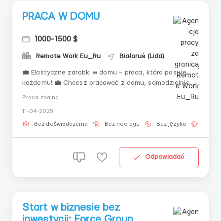
PRACA W DOMU
1000-1500 $
Remote Work Eu_Ru
Białoruś (Lida)
💼 Elastyczne zarobki w domu – praca, która pasuje
każdemu! 💼 Chcesz pracować z domu, samodzielnie
planować godziny pracy i uzyskiwać dochód, nie
Praca zdalna
opuszczając komfortowego otoczenia? Oferujemy
11-04-2025
doskonałe warunki pracy przy minimalnym ryzyku. 📌 Co
oferujemy? ✔ Zdalny format...
Bez doświadczenia
Bez noclegu
Bez języka
Praca 
Odpowiadać
Start w biznesie bez
inwestycji: Force Group