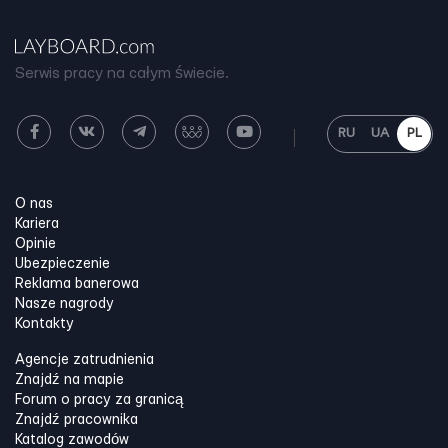
Serwis pracy na całym świecie.
RU
UA
PL
O nas
Kariera
Opinie
Ubezpieczenie
Reklama banerowa
Nasze nagrody
Kontakty
Agencje zatrudnienia
Znajdź na mapie
Forum o pracy za granicą
Znajdź pracownika
Katalog zawodów