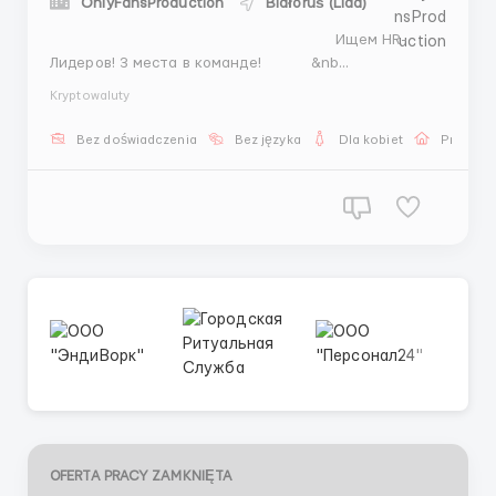
OnlyFansProduction
Białoruś (Lida)
Ищем HR-
Лидеров! 3 места в команде! &nb...
Kryptowaluty
Bez doświadczenia
Bez języka
Dla kobiet
Praca on
OFERTA PRACY ZAMKNIĘTA