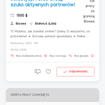
szuka aktywnych partnerów!
1500 $
Biosea
Białoruś (Lida)
💡 Myślisz, jak zarobić online? Damy Ci wszystko, co
potrzebne! 🔹 Gotowy system sprzedaży 🔹 Pełne
szkolenie i mentoring 🔹 Możliwość rozwijania osobistej
Marketing - SEO - PR
marki i mediów społecznościowych 💸 Dochód zależy od
06-02-2025
Twojej aktywności! 📩 Napisz, jeżeli chcesz zacząć
zarabiać bez ryzyka! ...
Bez doświadczenia
Bez noclegu
Bez języka
Praca 
Odpowiadać
OFERTA PRACY ZAMKNIĘTA