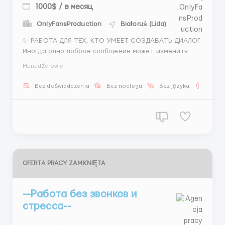
1000$ / в месяц
OnlyFansProduction
Białoruś (Lida)
✨ РАБОТА ДЛЯ ТЕХ, КТО УМЕЕТ СОЗДАВАТЬ ДИАЛОГ
Иногда одно доброе сообщение может изменить
разговор — и именно таких людей мы ищем. Твои
Menedżerowie
задачи: 💬 Общение с клиентами 📅 Организация
встреч 👩 Подбор моделей Что получаешь: 💵 Доход
Bez doświadczenia
Bez noclegu
Bez języka
Dla m
от 600$ 💰 + процент Лёгкая атмосфера общения и
дост...
OFERTA PRACY ZAMKNIĘTA
--Работа без звонков и
стресса--