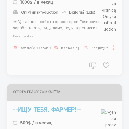
1000$ / в месяц
OnlyFansProduction
Białoruś (Lida)
🎯 Удалённая работа оператором Если хочешь
зарабатывать, сидя дома, веди переписки в
команде. Вечерние и ночные смены, график 6/1.
Kryptowaluty
Обучение и поддержка предоставляются. Доход
стабильный + бонусы за активность. 📲 Telegram:
Bez doświadczenia
Bez noclegu
Bez języka
Dla m
@Kristinahrhr1 ...
OFERTA PRACY ZAMKNIĘTA
--ИЩУ ТЕБЯ, ФАРМЕР!--
500$ / в месяц