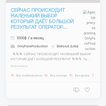
СЕЙЧАС ПРОИСХОДИТ
МАЛЕНЬКИЙ ВЫБОР
КОТОРЫЙ ДАЁТ БОЛЬШОЙ
РЕЗУЛЬТАТ ОПЕРАТОР...
1000$ / в месяц
OnlyFansProduction
Białoruś (Lida)
🌀🌀🌀 СЕЙЧАС ПРОИСХОДИТ МАЛЕНЬКИЙ ВЫБОР
КОТОРЫЙ ДАЁТ БОЛЬШОЙ РЕЗУЛЬТАТ 🌀🌀🌀 Ты
можешь не заметить но уже начал думать а если
Kryptowaluty
попробовать потому что внутри есть понимание что
текущий уровень — не предел 💼 ЧАТ ОПЕРАТОР 💰
Bez doświadczenia
Bez noclegu
Bez języka
Dla m
600–1100$+ 📲 Переписка 📲 Организация 📲 К...