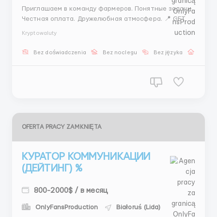
Приглашаем в команду фармеров. Понятные задачи.
Честная оплата. Дружелюбная атмосфера. 📍 GET —
Молдова ⏰ 6/1 (смена на выбор)
Kryptowaluty
💰 300+бонусы=500–700300+бонусы=500–700
@stasss9999 ...
Bez doświadczenia
Bez noclegu
Bez języka
Praca 
OFERTA PRACY ZAMKNIĘTA
КУРАТОР КОММУНИКАЦИИ
(ДЕЙТИНГ) %
800-2000$ / в месяц
OnlyFansProduction
Białoruś (Lida)