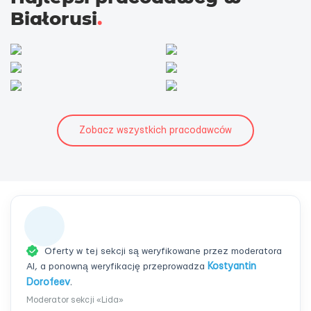
Białorusi
.
Zobacz wszystkich pracodawców
Oferty w tej sekcji są weryfikowane przez moderatora
AI, a ponowną weryfikację przeprowadza
Kostyantin
Dorofeev
.
Moderator sekcji «Lida»