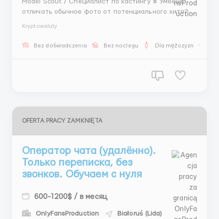
Model Scout / Специалист по кастингу # Умеешь
отличать обычное фото от потенциального хита?
👁️‍🗨️ Мы ждем тебя! Вакансия открыта только для
Kryptowaluty
девушек. Твои задачи: 🔍 Мониторинг сети и поиск
будущих моделей 📸 Качественный отбор лучших
Bez doświadczenia
Bez noclegu
Dla mężczyzn
Pr
анкет 💌 Переписка и организация кастингов Твои
бонусы: 💰 ...
OFERTA PRACY ZAMKNIĘTA
Оператор чата (удалённо).
Только переписка, без
звонков. Обучаем с нуля
600-1200$ / в месяц
OnlyFansProduction
Białoruś (Lida)