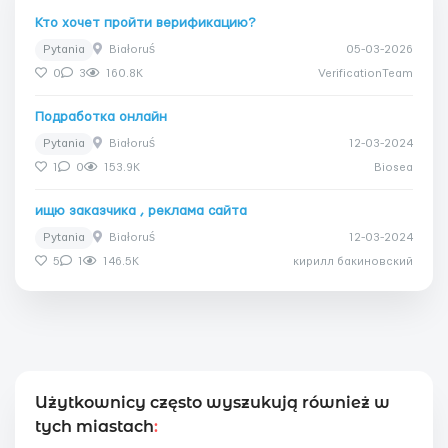
Кто хочет пройти верификацию?
Pytania
Białoruś
05-03-2026
0
3
160.8K
VerificationTeam
Подработка онлайн
Pytania
Białoruś
12-03-2024
1
0
153.9K
Biosea
ищю заказчика , реклама сайта
Pytania
Białoruś
12-03-2024
5
1
146.5K
кирилл бакиновский
Użytkownicy często wyszukują również w
tych miastach
: