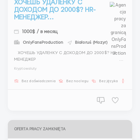
ХОЧЕШЬ УДАЛЕНКУ С
ДОХОДОМ ДО 2000$? HR-
МЕНЕДЖЕР...
1000$ / в месяц
OnlyFansProduction
Białoruś (Mozyr)
ХОЧЕШЬ УДАЛЕНКУ С ДОХОДОМ ДО 2000$? HR-
МЕНЕДЖЕР
&...
Kryptowaluty
Bez doświadczenia
Bez noclegu
Bez języka
Dla m
OFERTA PRACY ZAMKNIĘTA