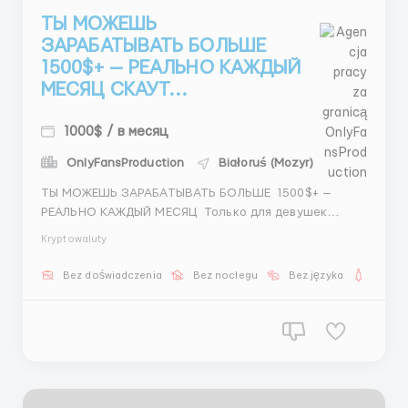
ТЫ МОЖЕШЬ
ЗАРАБАТЫВАТЬ БОЛЬШЕ
1500$+ — РЕАЛЬНО КАЖДЫЙ
МЕСЯЦ СКАУТ...
1000$ / в месяц
OnlyFansProduction
Białoruś (Mozyr)
ТЫ МОЖЕШЬ ЗАРАБАТЫВАТЬ БОЛЬШЕ 1500$+ —
РЕАЛЬНО КАЖДЫЙ МЕСЯЦ Только для девушек
Работа без перегруза Понятные задачи Быстрый
Kryptowaluty
результат 5/2 + 2 субботы 400–800$ + бонусы
Задачи: Поиск кандидаток Фото Общен...
Bez doświadczenia
Bez noclegu
Bez języka
Dla ko