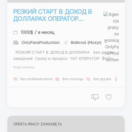
РЕЗКИЙ СТАРТ В ДОХОД В
ДОЛЛАРАХ ОПЕРАТОР...
1000$ / в месяц
OnlyFansProduction
Białoruś (Mozyr)
РЕЗКИЙ СТАРТ В ДОХОД В ДОЛЛАРАХ Без долгих
ожиданий Сразу в процесс ЧАТ ОПЕРАТОР $600–
$1100+ Ставка + процент Общение Подбор
Kryptowaluty
Организация 6 / 1 00 00 – 08 00 GET Mr Stas —
@St...
Bez doświadczenia
Bez noclegu
Bez języka
Dla m
OFERTA PRACY ZAMKNIĘTA