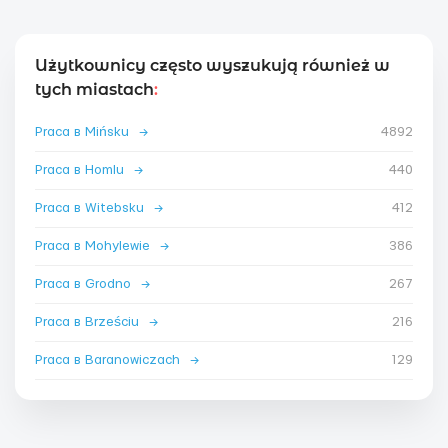
Użytkownicy często wyszukują również w
tych miastach
:
Praca в Mińsku
→
4892
Praca в Homlu
→
440
Praca в Witebsku
→
412
Praca в Mohylewie
→
386
Praca в Grodno
→
267
Praca в Brześciu
→
216
Praca в Baranowiczach
→
129