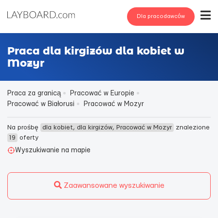
Dla pracodawców
Praca dla kirgizów dla kobiet w
Mozyr
Praca za granicą
Pracować w Europie
Pracować w Białorusi
Pracować w Mozyr
Na prośbę
dla kobiet, dla kirgizów, Pracować w Mozyr
znalezione
19
oferty
Wyszukiwanie na mapie
Zaawansowane wyszukiwanie