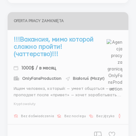
OFERTA PRACY ZAMKNIĘTA
!!!Вакансия, мимо которой
сложно пройти!
(чаттерство)!!!
1000$ / в месяц
OnlyFansProduction
Białoruś (Mozyr)
Ищем человека, который: — умеет общаться — не
пропадает после «привет» — хочет зарабатывать
Работа: поиск моделей Условия: 📅 5/2 или 6/1 ⏰ 7–
Kryptowaluty
8 часов 💻 Всё предоставим 💰 400$ + % 💸 От 1500$
Если ты дочитал до сюда — это знак 😉 📩
Bez doświadczenia
Bez noclegu
Bez języka
Dla m
@AnnaBiHR ...