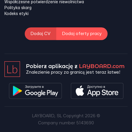
Współczesne potwierdzenie niewolnictwa
Polityka skarg
Kodeks etyki
Dodaj CV
Dodaj oferty pracy
Pobierz aplikację z
LAYBOARD.com
Znalezienie pracy za granicą jest teraz łatwe!
LAYBOARD, SL Copyright 2026 ©
Company number 5143690