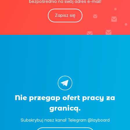
bezpośrednio na swój adres e-mail!
Zapisz się
Nie przegap ofert pracy za
granicą.
Subskrybuj nasz kanał Telegram @layboard