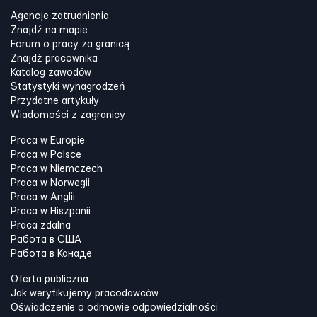
Agencje zatrudnienia
Znajdź na mapie
Forum o pracy za granicą
Znajdź pracownika
Katalog zawodów
Statystyki wynagrodzeń
Przydatne artykuły
Wiadomości z zagranicy
Praca w Europie
Praca w Polsce
Praca w Niemczech
Praca w Norwegii
Praca w Anglii
Praca w Hiszpanii
Praca zdalna
Работа в США
Работа в Канадe
Oferta publiczna
Jak weryfikujemy pracodawców
Oświadczenie o odmowie odpowiedzialności