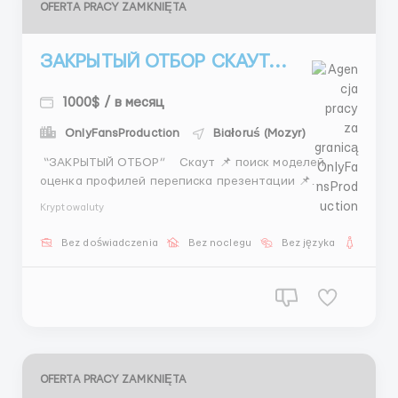
OFERTA PRACY ZAMKNIĘTA
ЗАКРЫТЫЙ ОТБОР СКАУТ...
1000$ / в месяц
OnlyFansProduction
Białoruś (Mozyr)
“ЗАКРЫТЫЙ ОТБОР” Скаут 📌 поиск моделей
оценка профилей переписка презентации 📌
Instagram / медийные девушки 💵 400–800$ 💸
Kryptowaluty
1500$+ бонусы 🕒 5/2 + 2 субботы 👉 если ты
подходишь — ты это поймёшь 📲 @Stas_WR10 ...
Bez doświadczenia
Bez noclegu
Bez języka
Dla ko
OFERTA PRACY ZAMKNIĘTA