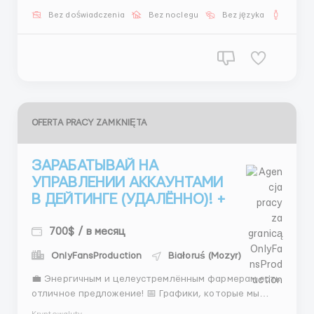
премиум-пакета: Оклад 400$ (вместо 300$) Бонус
Bez doświadczenia
Bez noclegu
Bez języka
Dla m
12$ за лида (вместо 7-10$) Личный наставн...
OFERTA PRACY ZAMKNIĘTA
ЗАРАБАТЫВАЙ НА
УПРАВЛЕНИИ АККАУНТАМИ
В ДЕЙТИНГЕ (УДАЛЁННО)! +
700$ / в месяц
OnlyFansProduction
Białoruś (Mozyr)
💼 Энергичным и целеустремлённым фармерам есть
отличное предложение! 📅 Графики, которые мы
предлагаем: 🔹 Система 2/2/2 (09:00-21:00 и 21:00-