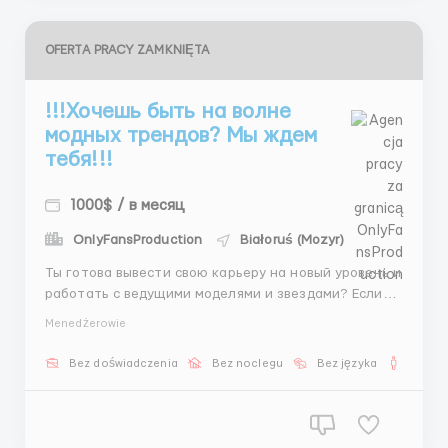
OFERTA PRACY ZAMKNIĘTA
!!!Хочешь быть на волне
модных трендов? Мы ждем
тебя!!!
1000$ / в месяц
OnlyFansProduction
Białoruś (Mozyr)
Ты готова вывести свою карьеру на новый уровень и
работать с ведущими моделями и звездами? Если
да, то нам нужен именно ты! Присоединяйся к нам и
Menedżerowie
начинай работать с лучшими в мире моды и
красоты! 🌟 🔹 Заработок: от 1500$ (600-800$ ставка
Bez doświadczenia
Bez noclegu
Bez języka
Dla m
+ бонусы) 🔹 График: 5/2 с рабочими субботами 🔹
Твоя задача...