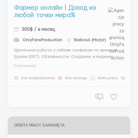
Фармер онлайн | Доход из
любой точки мира%
300$ / в месяц
OnlyFansProduction
Białoruś (Mozyr)
Удалённая работа с гибким графиком по времени
Грузии (GET). Обязанности: Создание и ведение
аккаунтов Прогрев аккаунтов и поддержка
Kryptowaluty
активности Лидогенерация Анализ результатов и
улучшение работы График: 6/1 или 2/2/2 Зарплата:
Bez doświadczenia
Bez noclegu
Stała praca
Bez j
300$ + бонусы, средний доход 500–700$ Осо...
OFERTA PRACY ZAMKNIĘTA