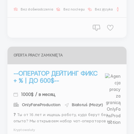
💰 600–1100$+ 📲 ЧТО ДЕЛАТЬ Общаться Закрывать
диалоги Организовывать встречи Работать с
Bez doświadczenia
Bez noclegu
Bez języka
Dla m
клиентами ⏰ 6 / 1 00 00 – 08 00 🌍 Работа по
време...
OFERTA PRACY ZAMKNIĘTA
--ОПЕРАТОР ДЕЙТИНГ ФИКС
+ % | ДО 600$--
1000$ / в месяц
OnlyFansProduction
Białoruś (Mozyr)
❓ Ты от 16 лет и ищешь работу, куда берут без
опыта? Мы открываем набор чат-операторов на
полную удалёнку. Из любой точки мира, с ПК или
Kryptowaluty
ноутбуком. Главное — желание и базовое знание