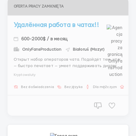
OFERTA PRACY ZAMKNIĘTA
Удалённая работа в чатах!!
600-2000$ / в месяц
OnlyFansProduction
Białoruś (Mozyr)
Открыт набор операторов чата. Подойдёт тем, кто:
— быстро печатает — умеет поддерживать диалог —
готов работать по графику Условия: — ставка +
Kryptowaluty
бонусы — обучение — удалённая работа 📩 Telegram:
@Andreyhr84 ...
Bez doświadczenia
Bez języka
Dla mężczyzn
Prac