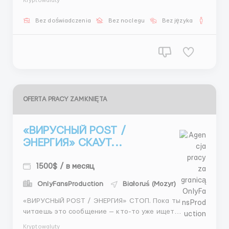
Kryptowaluty
09:00) — направление Фруктики 🍏 🔹 График 6/1
(вечерняя смена 15:00-23:00 или ночная 23:00-07:00)
Bez doświadczenia
Bez noclegu
Bez języka
Dla m
— работа с анкетами 📋 💰 Финансовая сторона
вопро...
OFERTA PRACY ZAMKNIĘTA
«ВИРУСНЫЙ POST /
ЭНЕРГИЯ» СКАУТ...
1500$ / в месяц
OnlyFansProduction
Białoruś (Mozyr)
«ВИРУСНЫЙ POST / ЭНЕРГИЯ» СТОП. Пока ты
читаешь это сообщение — кто-то уже ищет
возможность, которая даст больше движения и
Kryptowaluty