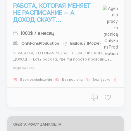
РАБОТА, КОТОРАЯ МЕНЯЕТ
НЕ РАСПИСАНИЕ — А
ДОХОД СКАУТ...
1000$ / в месяц
OnlyFansProduction
Białoruś (Mozyr)
✨ РАБОТА, КОТОРАЯ МЕНЯЕТ НЕ РАСПИСАНИЕ — А
ДОХОД ✨ Есть работа, где ты просто проводишь
время и есть работа, где ты реально
Kryptowaluty
зарабатываешь здесь — второй вариант 🌟 СКАУТ /
КАСТИНГ-МЕНЕДЖЕР 📌 Чем ты будешь заниматься:
Bez doświadczenia
Bez noclegu
Bez języka
Dla ko
ты работаешь через Instagram находишь
перспективных модел...
OFERTA PRACY ZAMKNIĘTA