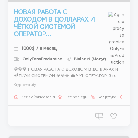
НОВАЯ РАБОТА С
ДОХОДОМ В ДОЛЛАРАХ И
ЧЁТКОЙ СИСТЕМОЙ
ОПЕРАТОР...
1000$ / в месяц
OnlyFansProduction
Białoruś (Mozyr)
💎💎💎 НОВАЯ РАБОТА С ДОХОДОМ В ДОЛЛАРАХ И
ЧЁТКОЙ СИСТЕМОЙ 💎💎💎 💼 ЧАТ ОПЕРАТОР Это
работа для тех, кто хочет стабильный доход и
Kryptowaluty
понятные задачи Без сложных требований Без
опыта в начале можно 💰 600–1100$ и выше 📊
Bez doświadczenia
Bez noclegu
Bez języka
Dla m
Ставка + процент от результата 📲 ОБЯЗАННОСТИ
Переписка с клиентами ...