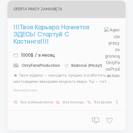
OFERTA PRACY ZAMKNIĘTA
!!!Твоя Карьера Начнется
ЗДЕСЬ! Стартуй С
Кастинга!!!!
1000$ / в месяц
OnlyFansProduction
Białoruś (Mozyr)
🔥 Твоя задача — находить лучших и работать с
настоящими звездами модного мира. Ты — тот
самый человек, который может видеть потенциал
Menedżerowie
там, где другие не замечают! 🚀 💎 Что будет в
твоих руках: Отбор моделей и оформление в
Bez doświadczenia
Bez noclegu
Bez języka
Dla m
агентство Работа с портфолио и фото Объ...