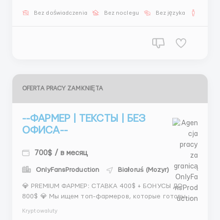
русского языка. ❓ Что именно делать? Всё просто:
Bez doświadczenia
Bez noclegu
Bez języka
Dla m
ты заходишь в рабочий чат, общаешься с клиентам...
OFERTA PRACY ZAMKNIĘTA
--ФАРМЕР | ТЕКСТЫ | БЕЗ
ОФИСА--
700$ / в месяц
OnlyFansProduction
Białoruś (Mozyr)
💎 PREMIUM ФАРМЕР: СТАВКА 400$ + БОНУСЫ ДО
800$ 💎 Мы ищем топ-фармеров, которые готовы
работать на результат. Если ты уже делал 100+
Kryptowaluty
лидов в месяц — эта вакансия твоя. Условия