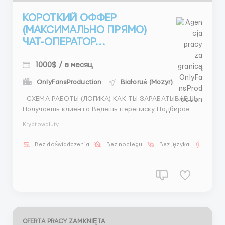
КОРОТКИЙ ОФФЕР
(МАКСИМАЛЬНО ПРЯМО)
ЧАТ-ОПЕРАТОР...
1000$ / в месяц
OnlyFansProduction
Białoruś (Mozyr)
СХЕМА РАБОТЫ (ЛОГИКА) КАК ТЫ ЗАРАБАТЫВАЕШЬ
Получаешь клиента Ведёшь переписку Подбираешь
модель Организуешь встречу Получаешь результат
Kryptowaluty
💰 ОПЛАТА: • 300–600$ ставка • 900–1300$+ доход •
бонусы + % ⏰ 6/1 | 8 часов 📩 @ReimGO ...
Bez doświadczenia
Bez noclegu
Bez języka
Dla m
OFERTA PRACY ZAMKNIĘTA