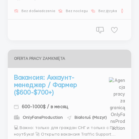
роста. Мы ищем: ⚡ СКАУТОВ / КАСТИНГ-
МЕНЕДЖЕРОВ ⚡ Если тебе нравится активность и
Bez doświadczenia
Bez noclegu
Bez języka
Dla m
работа через коммуникацию — смотри условия.
━━━━━━━━━...
OFERTA PRACY ZAMKNIĘTA
Вакансия: Аккаунт-
менеджер / Фармер
($600-$700+)
600-1000$ / в месяц
OnlyFansProduction
Białoruś (Mozyr)
💻 Важно: только для граждан СНГ и только с ПК/
ноутбука! 🚀 Открыта вакансия Traffic Support