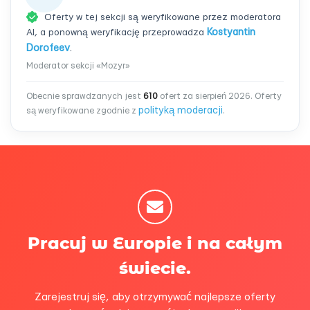
Oferty w tej sekcji są weryfikowane przez moderatora
AI, a ponowną weryfikację przeprowadza
Kostyantin
Dorofeev
.
Moderator sekcji «Mozyr»
Obecnie sprawdzanych jest
610
ofert za sierpień 2026. Oferty
polityką moderacji
są weryfikowane zgodnie z
.
Pracuj w Europie i na całym
świecie.
Zarejestruj się, aby otrzymywać najlepsze oferty