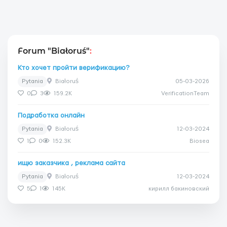
Forum "Białoruś"
:
Кто хочет пройти верификацию?
Pytania
Białoruś
05-03-2026
0
3
159.2K
VerificationTeam
Подработка онлайн
Pytania
Białoruś
12-03-2024
1
0
152.3K
Biosea
ищю заказчика , реклама сайта
Pytania
Białoruś
12-03-2024
5
1
145K
кирилл бакиновский