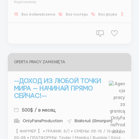
Kryptowaluty
11:00–21:00 💰 от 1500$ + фикс + бонусы Здесь ты
найдёшь не только работу, но и вдохновение 💕 ...
Bez doświadczenia
Bez noclegu
Bez języka
Dla m
OFERTA PRACY ZAMKNIĘTA
--ДОХОД ИЗ ЛЮБОЙ ТОЧКИ
МИРА — НАЧИНАЙ ПРЯМО
СЕЙЧАС!--
500$ / в месяц
OnlyFansProduction
Białoruś (Smorgon)
【 ФАРМЕР 】 ▪️ ГРАФИК: 6/1 ▪️ СМЕНЫ: 08-16 / 16-00 /
00-08 ▪️ ПЛАТФОРМЫ: Tinder | Mamba | Bumble | Sincle