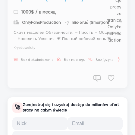
1000$ / в месяц
OnlyFansProduction
Białoruś (Smorgon)
Скаут моделей Обязанности: — Писать — Общаться
— Находить Условия: 💗 Полный рабочий день 💗
Гибкий график 💗 7–8 часов 💰 400$ + % 💸 От 1500$
Kryptowaluty
Если ты уже зависаешь в чатах — почему бы не
монетизировать? 😄 📩 @AnnaBiHR ...
Bez doświadczenia
Bez noclegu
Bez języka
Dla m
Zarejestruj się i uzyskaj dostęp do milionów ofert
🚀
pracy na całym świecie