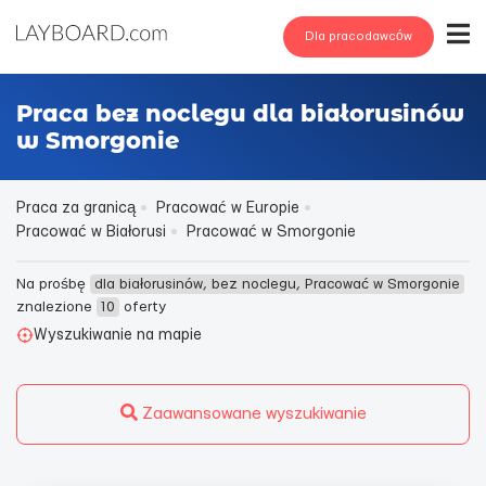
Dla pracodawców
Praca bez noclegu dla białorusinów
w Smorgonie
Praca za granicą
Pracować w Europie
Pracować w Białorusi
Pracować w Smorgonie
Na prośbę
dla białorusinów, bez noclegu, Pracować w Smorgonie
znalezione
10
oferty
Wyszukiwanie na mapie
Zaawansowane wyszukiwanie