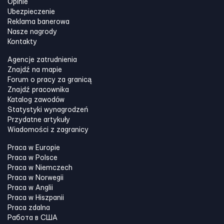
Opinie
Ubezpieczenie
Reklama banerowa
Nasze nagrody
Kontakty
Agencje zatrudnienia
Znajdź na mapie
Forum o pracy za granicą
Znajdź pracownika
Katalog zawodów
Statystyki wynagrodzeń
Przydatne artykuły
Wiadomości z zagranicy
Praca w Europie
Praca w Polsce
Praca w Niemczech
Praca w Norwegii
Praca w Anglii
Praca w Hiszpanii
Praca zdalna
Работа в США