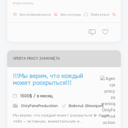
чувствуешь людей и хочешь зарабатывать — это
Kryptowaluty
твой шанс. 📌 Что нужно делать: — вести переписку
с клиентами — понимать их желания — подбирать
Bez doświadczenia
Bez noclegu
Stała praca
Bez j
подходящих девушек — сопровождат...
OFERTA PRACY ZAMKNIĘTA
!!!Мы верим, что каждый
может раскрыться!!!
1500$ / в месяц
OnlyFansProduction
Białoruś (Smorgon)
Мы верим, что каждый может раскрыться 💫 Ищем
тебя — активную, внимательную и
доброжелательную! 📌 Условия: — 5/2 + 2 субботы —