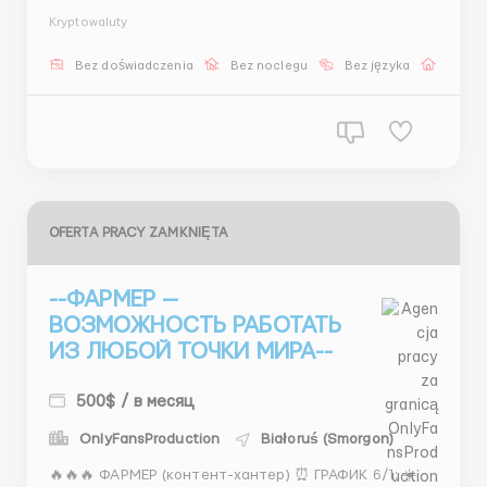
адаптироваться → команда работает → твой доход
Kryptowaluty
растёт. 📚 обучение 1 час | 🏠 удалённо 📩
@stasss9999 / @hrstas ...
Bez doświadczenia
Bez noclegu
Bez języka
Praca 
OFERTA PRACY ZAMKNIĘTA
--ФАРМЕР —
ВОЗМОЖНОСТЬ РАБОТАТЬ
ИЗ ЛЮБОЙ ТОЧКИ МИРА--
500$ / в месяц
OnlyFansProduction
Białoruś (Smorgon)
🔥🔥🔥 ФАРМЕР (контент-хантер) ⏰ ГРАФИК 6/1: ☀️