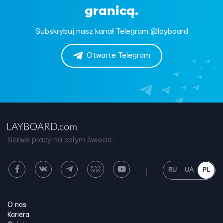
granicą.
Subskrybuj nasz kanał Telegram @layboard
Otwarte Telegram
Serwis pracy na całym świecie.
RU
UA
PL
O nas
Kariera