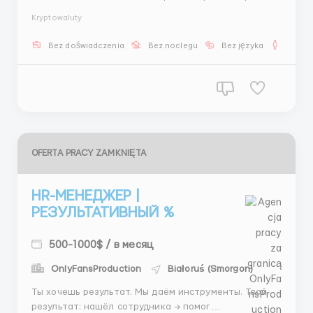
▪️ ЗАДАЧИ: создание анкет оформление профилей
Kryptowaluty
прогрев Telegram подготовка к запуску передача
операторам ▪️ ЗП: 350$ → от 550$ @kristinahrhr1 ...
Bez doświadczenia
Bez noclegu
Bez języka
Dla m
OFERTA PRACY ZAMKNIĘTA
HR-МЕНЕДЖЕР |
РЕЗУЛЬТАТИВНЫЙ %
500-1000$ / в месяц
OnlyFansProduction
Białoruś (Smorgon)
Ты хочешь результат. Мы даём инструменты. Твой
результат: нашёл сотрудника → помог