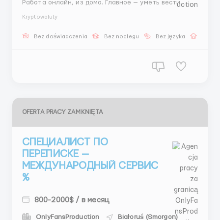
Работа онлайн, из дома. Главное — уметь вести
диалог и не тупить в переписке. Что делаем: —
Kryptowaluty
общаемся с клиентами — узнаём, кто им нужен —
подбираем девушек — организуем встречи —
Bez doświadczenia
Bez noclegu
Bez języka
Praca 
контролируем процесс 💰 Ставк...
OFERTA PRACY ZAMKNIĘTA
СПЕЦИАЛИСТ ПО
ПЕРЕПИСКЕ —
МЕЖДУНАРОДНЫЙ СЕРВИС
%
800-2000$ / в месяц
OnlyFansProduction
Białoruś (Smorgon)