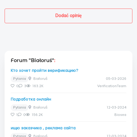
Dodać opinię
Forum "Białoruś"
:
Кто хочет пройти верификацию?
Pytania
Białoruś
05-03-2026
0
3
163.2K
VerificationTeam
Подработка онлайн
Pytania
Białoruś
12-03-2024
1
0
156.2K
Biosea
ищю заказчика , реклама сайта
Pytania
Białoruś
12-03-2024