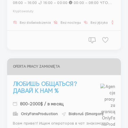
08:00 – 16:00 🌙 16:00 – 00:00 🌚 00:00 – 08:00 ЧТО
ДЕЛАЕМ: ✨ Ищем моделей в Instagram и OnlyFans ✨
Kryptowaluty
Выбираем лучшие фото ✨ Обрабатываем в
редакторе ✨ Готовим анкеты для Telegram и
Bez doświadczenia
Bez noclegu
Bez języka
Dla m
платных сайтов 💰 ЗАРПЛАТА: 350$ (первый...
OFERTA PRACY ZAMKNIĘTA
ЛЮБИШЬ ОБЩАТЬСЯ?
ДАВАЙ К НАМ %
800-2000$ / в месяц
OnlyFansProduction
Białoruś (Smorgon)
Всем привет! Ищем операторов в чат знакомств.