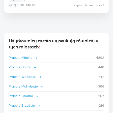
5
1
148.9K
кирилл бакиновский
Użytkownicy często wyszukują również w
tych miastach
:
Praca в Mińsku
→
4892
Praca в Homlu
→
440
Praca в Witebsku
→
412
Praca в Mohylewie
→
386
Praca в Grodno
→
267
Praca в Brześciu
→
216