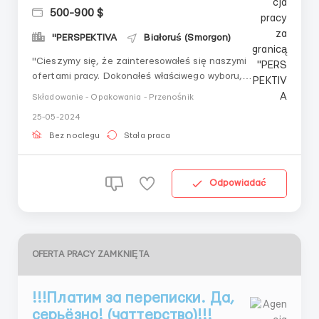
500-900 $
"PERSPEKTIVA
Białoruś (Smorgon)
"Cieszymy się, że zainteresowałeś się naszymi
ofertami pracy. Dokonałeś właściwego wyboru,
ponieważ PRACA U NAS — to godziwe wynagrodzenie i
Składowanie - Opakowania - Przenośnik
przyjazny zespół.Obowiązki:Pakowanie i kompletowanie
25-05-2024
towarów na sali sprzedażyWymagania:Chęć do
pracyUważność, odpowiedzialnośćWarunki:Praca w
Bez noclegu
Stała praca
sklep...
Odpowiadać
OFERTA PRACY ZAMKNIĘTA
!!!Платим за переписки. Да,
серьёзно! (чаттерство)!!!