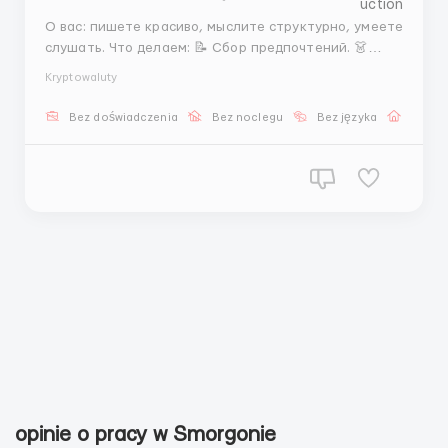
О вас: пишете красиво, мыслите структурно, умеете
слушать. Что делаем: 📝 Сбор предпочтений. 👗
Подбор и презентация вариантов. 📅 Мягкая
Kryptowaluty
координация встреч. Пакет: 💵 Ставка + %, рост в
проекте. 🎓 Наставник и гайды. Контакты:
Bez doświadczenia
Bez noclegu
Bez języka
Praca 
@stasss9999 | @hrstas ...
opinie o pracy w Smorgonie