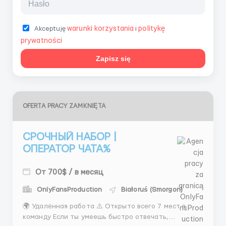
warunki korzystania
politykę
Akceptuję
i
prywatności
Zapisz się
OFERTA PRACY ZAMKNIĘTA
СРОЧНЫЙ НАБОР |
ОПЕРАТОР ЧАТА%
От 700$ / в месяц
OnlyFansProduction
Białoruś (Smorgon)
🌍 Удалённая работа ⚠️ Открыто всего 7 мест в
команду Если ты умеешь быстро отвечать,