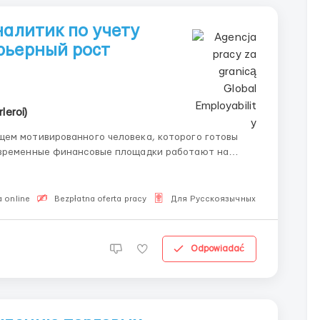
налитик по учету
рьерный рост
leroi)
щем мотивированного человека, которого готовы
ый специалист — это человек, который понимает и
 online
Bezpłatna oferta pracy
Для Русскоязычных
Odpowiadać