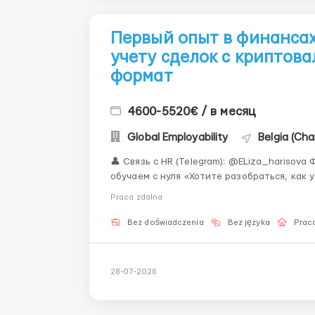
Первый опыт в финансах
учету сделок с криптов
формат
4600-5520€ / в месяц
Global Employability
Belgia (Char
👤 Связь с HR (Telegram): @ELiza_harisova Формат: Полностью удалённо Опыт: Не требуется —
обучаем с нуля «Хотите разобраться, как устроены цифровые финансы изнутри? Мы дадим Вам
эту возможность.» За кулисами
Praca zdalna
Bez doświadczenia
Bez języka
Praca
28-07-2026