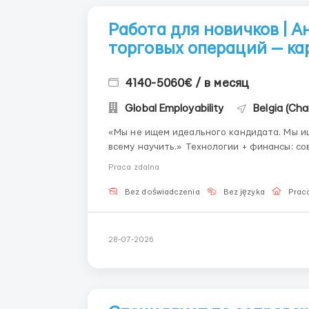
Работа для новичков | А
торговых операций — ка
4140-5060€ / в месяц
Global Employability
Belgia (Char
«Мы не ищем идеального кандидата. Мы и
всему научить.» Технологии + финансы: современные финансовые площадки работают на
стыке технологий и финансов. Операционн
Praca zdalna
то, и другое. Эта позиция ...
Bez doświadczenia
Bez języka
Praca
28-07-2026