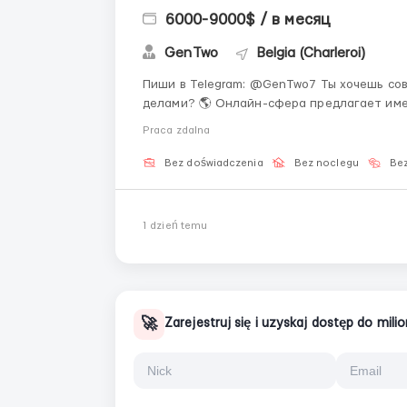
6000-9000$ / в месяц
GenTwo
Belgia (Charleroi)
Пиши в Telegram: @GenTwo7 Ты хочешь совмещать работу с учёбой, путешествиями и личными
делами? 🌎 Онлайн-сфера предлагает име
позволяет самому выбирать, когда работа
Praca zdalna
если ты новичок, мы поможем освоить все .
Bez doświadczenia
Bez noclegu
Bez
1 dzień temu
🚀
Zarejestruj się i uzyskaj dostęp do mil