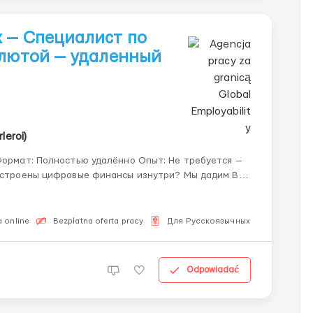
 — Специалист по
алютой — удаленный
leroi)
 торговли: когда трейдер нажимает кнопку «Купить»...
 online
Bezpłatna oferta pracy
Для Русскоязычных
Odpowiadać