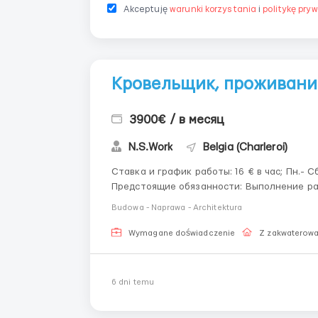
Akceptuję
warunki korzystania
i
politykę pry
Кровельщик, проживани
3900€ / в месяц
N.S.Work
Belgia (Charleroi)
Ставка и график работы: 16 € в час; Пн.- Сб. 9-10 часов в день; Проживание: Бесплатно;
Предстоящие обязанности: Выполнение работ со скатными и плоскими крышами; Ремонт и
монтаж кровель из натуральной черепицы, 
Budowa - Naprawa - Architektura
Wymagane doświadczenie
Z zakwaterow
6 dni temu