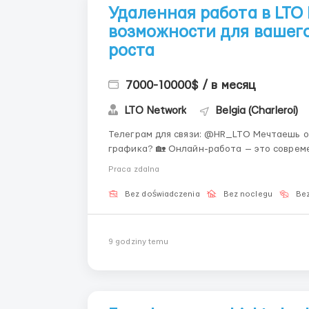
Удаленная работа в LTO 
возможности для вашег
роста
7000-10000$ / в месяц
LTO Network
Belgia (Charleroi)
Телеграм для связи: @HR_LTO Мечтаешь о работе без привязки к офису и фиксированного
графика? 🏡 Онлайн-работа — это соврем
совмещать её с учёбой, личными проектами или путешестви
Praca zdalna
европейская блокче...
Bez doświadczenia
Bez noclegu
Bez
9 godziny temu