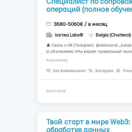
Специалист по сопрово
операций (полное обуче
3680-5060€ / в месяц
Icetea Labs©
Belgia (Charleroi)
👤 Связь с HR (Telegram): @aleksandr_barabashov Формат: Полный Remote Опыт: 
(с обучением) «Мы верим: правильный человек с правильной мотивацией способен освоить
любую профессию.» Трейдеры принимают решения, но именно операционные специалисты
Kryptowaluty
контролируют, чтоб...
Bez doświadczenia
Bez języka
Praca
28-07-2026
Твой старт в мире Web3
обработке данных