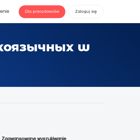
enie
Dla pracodawców
Zaloguj się
скоязычных w
Zaawansowane wyszukiwanie