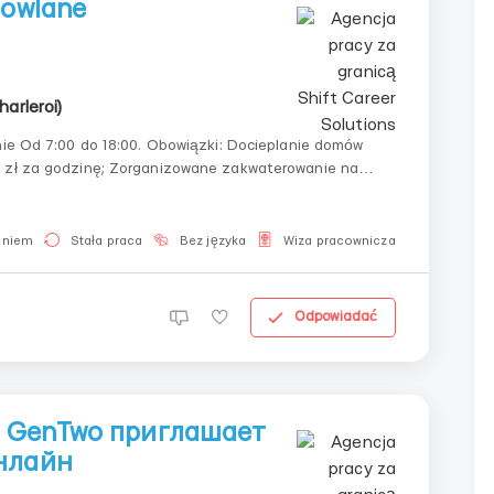
dowlane
harleroi)
zasadzie bezpłatnej / płatnej. Wymagania: Doświadczenie obowiązkowe; Bez znajomości...
aniem
Stała praca
Bez języka
Wiza pracownicza
Dla Ukra
Odpowiadać
h: GenTwo приглашает
нлайн