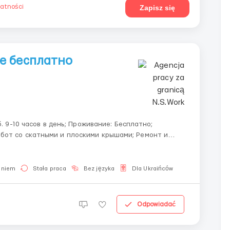
watności
Zapisz się
е бесплатно
а также из материалов EPDM, ...
aniem
Stała praca
Bez języka
Dla Ukraińców
Odpowiadać