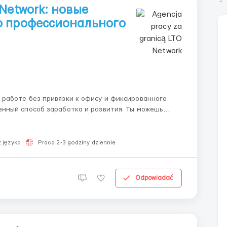
Network: новые
о профессионального
енный способ заработка и развития. Ты можешь
ями. 🌍 LTO Network — это ведущая
 języka
Praca 2-3 godziny dziennie
Odpowiadać