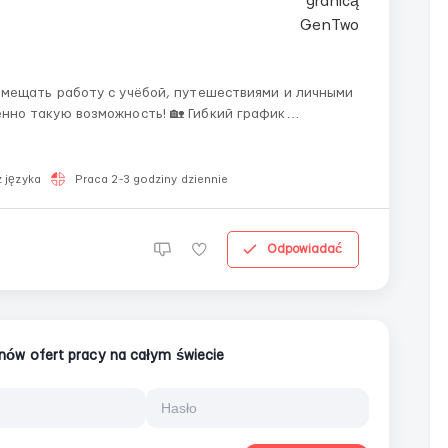
нно такую возможность! 🏡 Гибкий график
ть, а наставник поддержит на каждом этапе. 💼 Даже
..
 języka
Praca 2-3 godziny dziennie
Odpowiadać
ionów ofert pracy na całym świecie