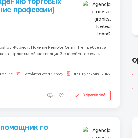
ждению торговых
ние профессии)
Не требуется
o
 online
Bezpłatna oferta pracy
Для Русскоязычных
Odpowiadać
: помощник по