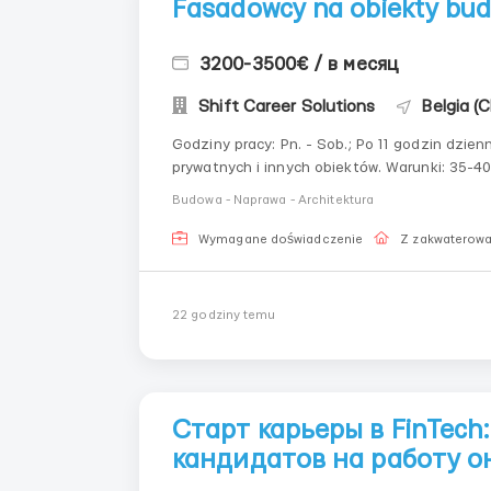
Fasadowcy na obiekty bu
3200-3500€ / в месяц
Shift Career Solutions
Belgia (C
Godziny pracy: Pn. - Sob.; Po 11 godzin dziennie Od 7:00 do 18:00. Obowiązki: Docieplanie domów
prywatnych i innych obiektów. Warunki: 35-40 zł za godzinę; Zorganizowane zakwaterowanie na
Budowa - Naprawa - Architektura
Wymagane doświadczenie
Z zakwaterow
22 godziny temu
Старт карьеры в FinTec
кандидатов на работу о