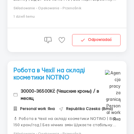
Запрошуємо чоловіків, жінок та сімейні пари на
Składowanie - Opakowania - Przenośnik
роботу до сучасного складу товарів повсякденного
1 dzień temu
вжитку в Брно (Syrovice). Робота без складних
процесів, без норм виробітку та з офіційним
працевлашту...
Odpowiadać
Робота в Чехії на складі
косметики NOTINO
30000-36500Kč (Чешские кроны) / в
месяц
Personal work Яна
Republika Czeska (Brno)
💄 Робота в Чехії на складі косметики NOTINO | Від
150 крон/год | Без нічних змін Шукаєте стабільну
роботу в Чехії? Запрошуємо на сучасний склад
Składowanie - Opakowania - Przenośnik