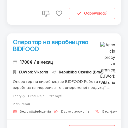
набірних коро...
Odpowiadać
Оператор на виробництво
BIDFOOD
1700€ / в месяц
EUWork Viktoria
Republika Czeska (Brno)
Оператор на виробництво BIDFOOD Робота на
виробництві морозива та замороженої продукції.
Легка робота, підходить без досвіду та знання мови.
Fabryky - Produkcja - Przemysł
💵 Заробітна плата 150 крон/год нетто; 📈 Робота
2 dni temu
по 8-12 год/день; 👬 Для чоловіків до 50 років, жінок
до 60 років і пари; 📜 Чеська віза; 🤝 Офіційне
Bez doświadczenia
Z zakwaterowaniem
Bez języka
праце...