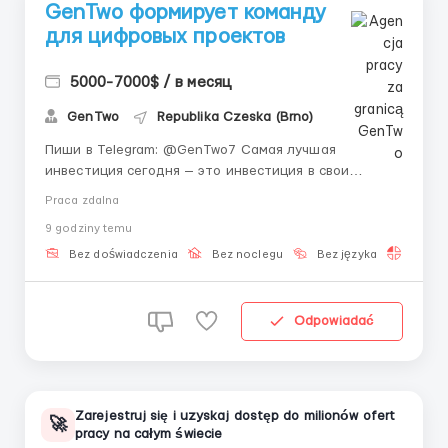
GenTwo формирует команду
для цифровых проектов
5000-7000$ / в месяц
GenTwo
Republika Czeska (Brno)
Пиши в Telegram: @GenTwo7 Самая лучшая
инвестиция сегодня — это инвестиция в свои
навыки. Пока другие платят за сомнительные курсы,
Praca zdalna
швейцарская FinTech-платформа GenTwo со штаб-
9 godziny temu
квартирой в Цюрихе предлагает тебе уникальный
старт карьеры с нуля. Мы обучаем амбициозных
Bez doświadczenia
Bez noclegu
Bez języka
Praca 
новичков...
Odpowiadać
Zarejestruj się i uzyskaj dostęp do milionów ofert
🚀
pracy na całym świecie