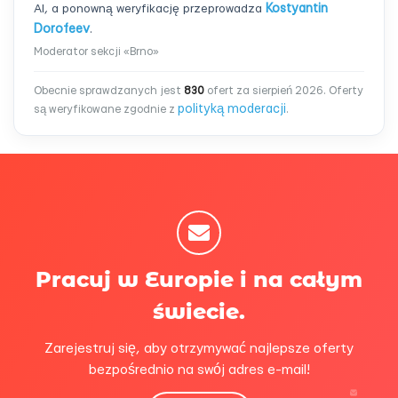
AI, a ponowną weryfikację przeprowadza
Kostyantin
Dorofeev
.
Moderator sekcji «Brno»
Obecnie sprawdzanych jest
830
ofert za sierpień 2026. Oferty
polityką moderacji
są weryfikowane zgodnie z
.
Pracuj w Europie i na całym
świecie.
Zarejestruj się, aby otrzymywać najlepsze oferty
bezpośrednio na swój adres e-mail!