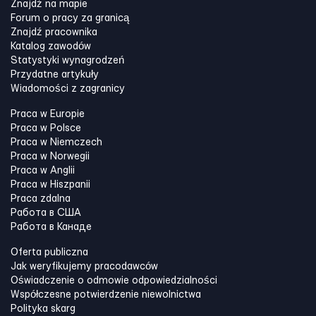
Znajdź na mapie
Forum o pracy za granicą
Znajdź pracownika
Katalog zawodów
Statystyki wynagrodzeń
Przydatne artykuły
Wiadomości z zagranicy
Praca w Europie
Praca w Polsce
Praca w Niemczech
Praca w Norwegii
Praca w Anglii
Praca w Hiszpanii
Praca zdalna
Работа в США
Работа в Канадe
Oferta publiczna
Jak weryfikujemy pracodawców
Oświadczenie o odmowie odpowiedzialności
Współczesne potwierdzenie niewolnictwa
Polityka skarg