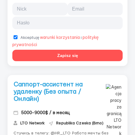
warunki korzystania
politykę
Akceptuję
i
prywatności
Zapisz się
Саппорт-ассистент на
удаленку (Без опыта /
Онлайн)
5000-9000$ / в месяц
LTO Network
Republika Czeska (Brno)
Стучись в телегу: @HR_LTO Работа мечты без