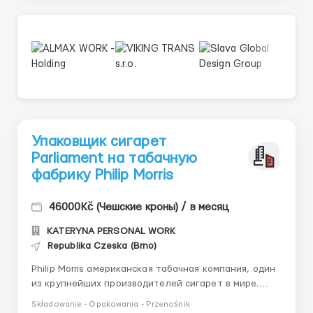
Упаковщик сигарет
Parliament на табачную
фабрику Philip Morris
46000Kč (Чешские кроны) / в месяц
KATERYNA PERSONAL WORK
Republika Czeska (Brno)
Philip Morris американская табачная компания, один
из крупнейших производителей сигарет в мире.
Сейчас идет набор на упаковку, сортировку готовой
Składowanie - Opakowania - Przenośnik