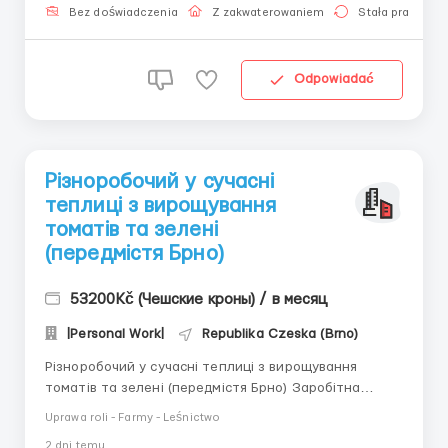
Telegram) Зарплата: 180-190 крон/год 34 000...
Bez doświadczenia
Z zakwaterowaniem
Stała praca
Odpowiadać
Різноробочий у сучасні
теплиці з вирощування
томатів та зелені
(передмістя Брно)
53200Kč (Чешские кроны) / в месяц
|Personal Work|
Republika Czeska (Brno)
Різноробочий у сучасні теплиці з вирощування
томатів та зелені (передмістя Брно) Заробітна
плата: 190 Kč/год (нетто). Середній дохід: 41 800 –
Uprawa roli - Farmy - Leśnictwo
53 200 Kč/місяць за рахунок великої кількості годин.
2 dni temu