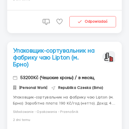
Обов'язки: Догляд за рослинами в автоматизованих
теплицях (підв'язування пагонів, ...
Odpowiadać
Упаковщик-сортувальник на
фабрику чаю Lipton (м.
Брно)
53200Kč (Чешские кроны) / в месяц
|Personal Work|
Republika Czeska (Brno)
Упаковщик-сортувальник на фабрику чаю Lipton (м.
Брно) Заробітна плата: 190 Kč/год (нетто). Дохід: 41
800 – 53 200 Kč/місяць. Обов'язки: Фасування
Składowanie - Opakowania - Przenośnik
упаковок чаю у картонні ящики для
2 dni temu
транспортування. Наклеювання етикеток із
термінами придатності, формування подарункових