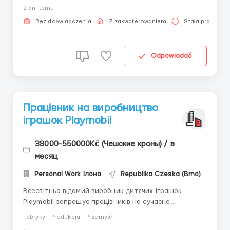
продукции сигарет Парламент (Parliament).
2 dni temu
Полностью сопровождаем Вас по процессу
оформления, выезда и трудоустройства как в
Bez doświadczenia
Z zakwaterowaniem
Stała praca
Украине, так и в ...
Odpowiadać
Працівник на виробництво
іграшок Playmobil
38000-550000Kč (Чешские кроны) / в
месяц
Personal Work Ілона
Republika Czeska (Brno)
Всесвітньо відомий виробник дитячих іграшок
Playmobil запрошує працівників на сучасне
виробництво в Чехії. Компанія спеціалізується на
Fabryky - Produkcja - Przemysł
випуску популярних тематичних наборів, фігурок,