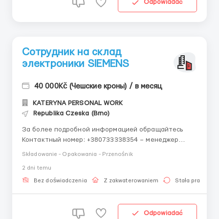
Odpowiadać
Сотрудник на склад
электроники SIEMENS
40 000Kč (Чешские кроны) / в месяц
KATERYNA PERSONAL WORK
Republika Czeska (Brno)
За более подробной информацией обращайтесь
Контактный номер: +380733338354 – менеджер
Дарья (+Viber, Telegram) Работник на склад
Składowanie - Opakowania - Przenośnik
электроники SIEMENS: Заработная плата 155 крон/
2 dni temu
час; Работа по 8 часов/день; Для женщин, мужчин,
пар до 55 лет; Чистая био/чешская виза/паспорт
Bez doświadczenia
Z zakwaterowaniem
Stała praca
ЕС; Офици...
Odpowiadać