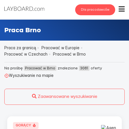
Dla pracodawców
Praca Brno
Praca za granicą
Pracować w Europie
Pracować w Czechach
Pracować w Brno
Na prośbę
Pracować w Brno
znalezione
3081
oferty
Wyszukiwanie na mapie
Zaawansowane wyszukiwanie
GORĄCY