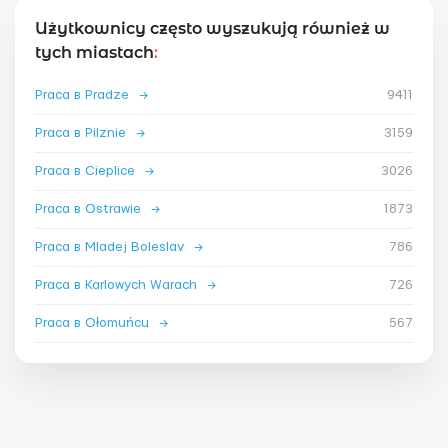
Użytkownicy często wyszukują również w
tych miastach
:
Praca в Pradze
→
9411
Praca в Pilznie
→
3159
Praca в Cieplice
→
3026
Praca в Ostrawie
→
1873
Praca в Mladej Boleslav
→
786
Praca в Karlowych Warach
→
726
Praca в Ołomuńcu
→
567