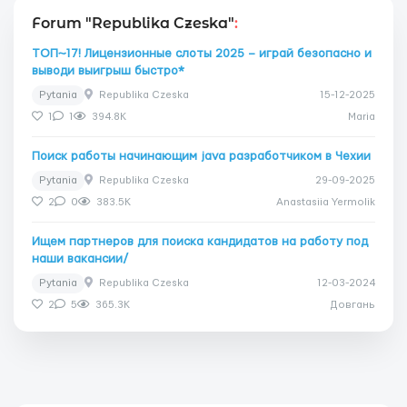
Forum "Republika Czeska"
:
ТОП~17! Лицензионные слоты 2025 – играй безопасно и
выводи выигрыш быстро*
Pytania
Republika Czeska
15-12-2025
1
1
394.8K
Maria
Поиск работы начинающим java разработчиком в Чехии
Pytania
Republika Czeska
29-09-2025
2
0
383.5K
Anastasiia Yermolik
Ищем партнеров для поиска кандидатов на работу под
наши вакансии/
Pytania
Republika Czeska
12-03-2024
2
5
365.3K
Довгань