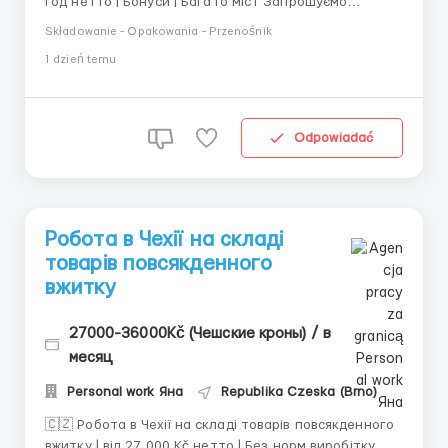
год нетто | Бонуси | Багато міст Запрошуємо
чоловіків, жінок та сімейні пари на роботу на
Składowanie - Opakowania - Przenośnik
продуктові склади Makro у Чехії. Офіційне
1 dzień temu
працевлаштування, стабільна робота, можливість
заробляти більше завдяки бонусам та додатковим
годинам. 💰 ...
Odpowiadać
Робота в Чехії на складі
товарів повсякденного
вжитку
27000-36000Kč (Чешские кроны) / в
месяц
Personal work Яна
Republika Czeska (Brno)
🇨🇿 Робота в Чехії на складі товарів повсякденного
вжитку | від 27 000 Kč нетто | Без норм виробітку