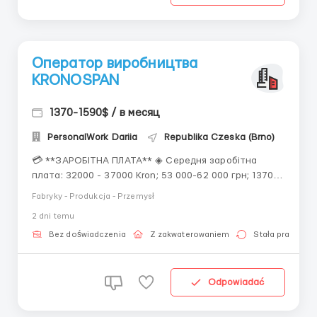
Оператор виробництва
KRONOSPAN
1370-1590$ / в месяц
PersonalWork Dariia
Republika Czeska (Brno)
💳 **ЗАРОБІТНА ПЛАТА** ◈ Середня заробітна
плата: 32000 - 37000 Kron; 53 000-62 000 грн; 1370-
1590$. 📈 **ГРАФІК РОБОТИ** ◈ робота по 12 один
Fabryky - Produkcja - Przemysł
(можливі надгодини); ◈ робочих годин на місяць: 160-
2 dni temu
180. 📜 **ОБОВ'ЯЗКИ** ◈ Оператор вихідного
контролю - оцінка якості плати. 🏠
Bez doświadczenia
Z zakwaterowaniem
Stała praca
**ПРОЖИВАННЯ**...
Odpowiadać