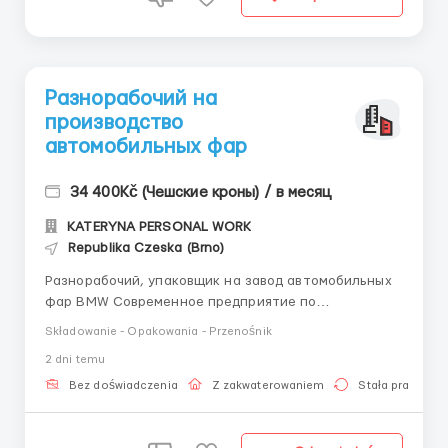
Разнорабочий на
производство
автомобильных фар
34 400Kč (Чешские кроны) / в месяц
KATERYNA PERSONAL WORK
Republika Czeska (Brno)
Разнорабочий, упаковщик на завод автомобильных
фар BMW Современное предприятие по
производству пластиковых деталей для
Składowanie - Opakowania - Przenośnik
автомобильной промышленности. Работа на
2 dni temu
автоматизированном производстве с легкими
деталями и удобными условиями труда. Кратко об
Bez doświadczenia
Z zakwaterowaniem
Stała praca
основном Заработная плата 190 крон/час; ...