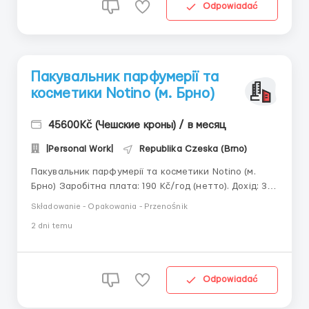
Odpowiadać
Пакувальник парфумерії та
косметики Notino (м. Брно)
45600Kč (Чешские кроны) / в месяц
|Personal Work|
Republika Czeska (Brno)
Пакувальник парфумерії та косметики Notino (м.
Брно) Заробітна плата: 190 Kč/год (нетто). Дохід: 38
000 – 45 600 Kč/місяць. Обов'язки: Пакування елітної
Składowanie - Opakowania - Przenośnik
парфумерії, косметичних засобів та подарункових
2 dni temu
наборів. Наклеювання фірмових етикеток, перевірка
флаконів на наявність дефектів ...
Odpowiadać