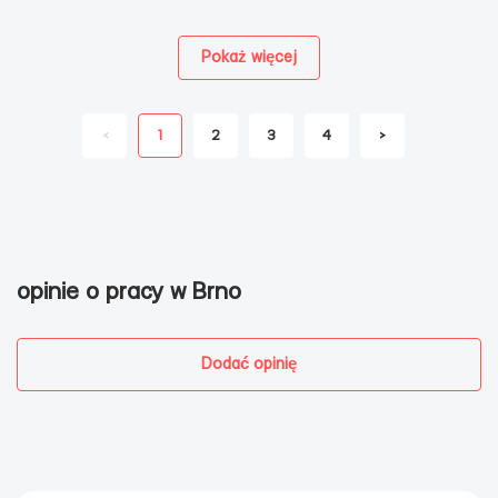
Pokaż więcej
<
1
2
3
4
>
opinie o pracy w Brno
Dodać opinię