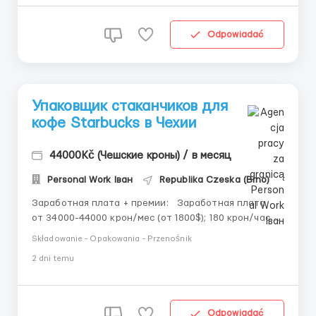
Odpowiadać
Упаковщик стаканчиков для
кофе Starbucks в Чехии
44000Kč (Чешские кроны) / в месяц
Personal Work Іван
Republika Czeska (Brno)
Заработная плата + премии: Заработная плата
от 34000-44000 крон/мес (от 1800$); 180 крон/час
чистыми; +50% за сверхурочные часы ; +100% за
Składowanie - Opakowania - Przenośnik
работу в праздничные дни или выходные ;
2 dni temu
больничные (после 30 отработанных дней)
оплачиваются в размере 80% от ставки; 1500 кр...
Odpowiadać