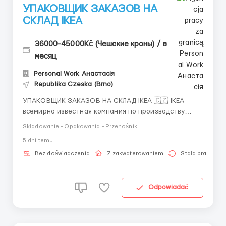
УПАКОВЩИК ЗАКАЗОВ НА
СКЛАД IKEA
36000-45000Kč (Чешские кроны) / в
месяц
Personal Work Анастасія
Republika Czeska (Brno)
УПАКОВЩИК ЗАКАЗОВ НА СКЛАД IKEA 🇨🇿 IKEA —
всемирно известная компания по производству
мебели и товаров для дома. Приглашаем
Składowanie - Opakowania - Przenośnik
сотрудников на современный склад в Чехии. Работа
5 dni temu
без опыта, в комфортных условиях. 💰 Заработная
плата 190 крон/час 36 000–48 000 крон/месяц ...
Bez doświadczenia
Z zakwaterowaniem
Stała praca
Odpowiadać