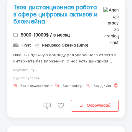
Твоя дистанционная работа
в сфере цифровых активов и
блокчейна
5000-10000$ / в месяц
Finst
Republika Czeska (Brno)
Ищешь надежную команду для уверенного старта в
интернете без вложений? У нас есть шикарная
вакансия, которая быстро закроет все твои
Kryptowaluty
финансовые цели. Напиши нашему HR-специалисту
6 godziny temu
для деталей: Telegram: @Hr_finst. Наша организация
выступает передовым интегратором
Bez doświadczenia
Bez noclegu
Bez języka
Praca 
децентрализованных решений для шир...
Odpowiadać