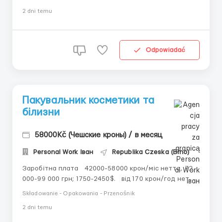
сучасне виробництво кабельної продукції в Чехії.
2 dni temu
Робота не потребує досвіду, офіційне
працевлаштування та безкоштовне проживання. 💶
Заробітна плата: &bull...
Odpowiadać
Пакувальник косметики та
білизни
58000Kč (Чешские кроны) / в месяц
Personal Work Іван
Republika Czeska (Brno)
Заробітна плата 42000-58000 крон/міс нетто, 72
000-99 000 грн; 1750-2450$. від 170 крон/год нетто
- ставка; до 190 крон/год нетто - ставка з
Składowanie - Opakowania - Przenośnik
бонусами; Графік роботи: 5-6 днів на тиждень по
2 dni temu
8-12 годин; денні зміни; ...