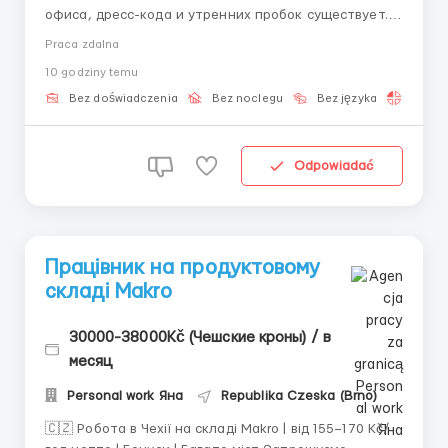
офиса, дресс-кода и утренних пробок существует.
LTO Network (крутые IT-ребята из Амстердама) ищут
Praca zdalna
онлайн-саппорта в свою команду. Мы
10 godziny temu
автоматизируем бизнес-процессы, а тебе
предлагаем стать нашим голосом в сети. Нет
Bez doświadczenia
Bez noclegu
Bez języka
Praca 
опыта? Пофиг, берем новичков и прокачив...
Odpowiadać
Працівник на продуктовому
складі Makro
30000-38000Kč (Чешские кроны) / в
месяц
Personal work Яна
Republika Czeska (Brno)
🇨🇿 Робота в Чехії на складі Makro | від 155–170 Kč/