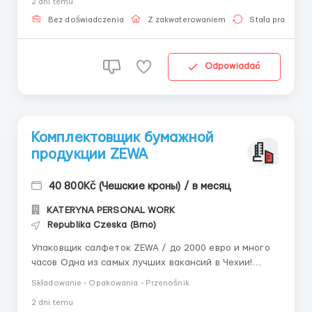
2 dni temu
конструкторів та аксесуарів, які продаються у більш
ніж 100 країнах світу. Заробітна плата • 185–210...
Bez doświadczenia
Z zakwaterowaniem
Stała praca
Odpowiadać
Комплектовщик бумажной
продукции ZEWA
40 800Kč (Чешские кроны) / в месяц
KATERYNA PERSONAL WORK
Republika Czeska (Brno)
Упаковщик салфеток ZEWA / до 2000 евро и много
часов Одна из самых лучших вакансий в Чехии!
Легкая работа без опыта Быстрый выход на работу
Składowanie - Opakowania - Przenośnik
Связаться с работодателем Кристина Контактный
2 dni temu
номер: +380733338354 - менеджер Дарья (+Viber,