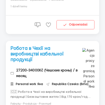
NOTINO — одного з найбільших онлайн-магазинів
1 dzień temu
парфумерії та косметики в Європі. Робота без
досвіду, офіційне працевлаштування та комфортні
умови пр...
Odpowiadać
Робота в Чехії на
виробництві кабельної
продукції
27200-34000Kč (Чешские кроны) / в
месяц
Personal work Яна
Republika Czeska (Brno)
🇨🇿 Робота в Чехії на виробництві кабельної
продукції | Безкоштовне житло | Від 170 крон/год
Запрошуємо чоловіків, жінок та сімейні пари на
Fabryky - Produkcja - Przemysł