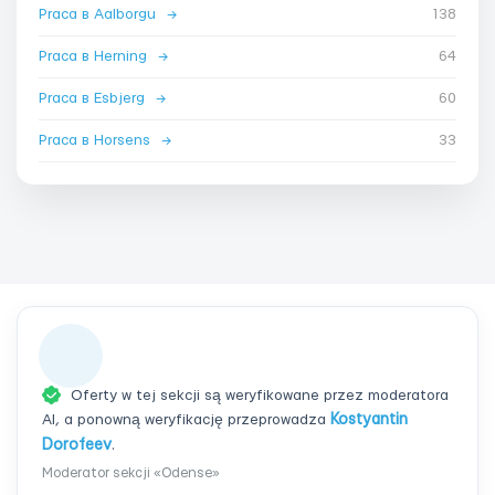
Praca в Aalborgu
→
138
Praca в Herning
→
64
Praca в Esbjerg
→
60
Praca в Horsens
→
33
Oferty w tej sekcji są weryfikowane przez moderatora
AI, a ponowną weryfikację przeprowadza
Kostyantin
Dorofeev
.
Moderator sekcji «Odense»