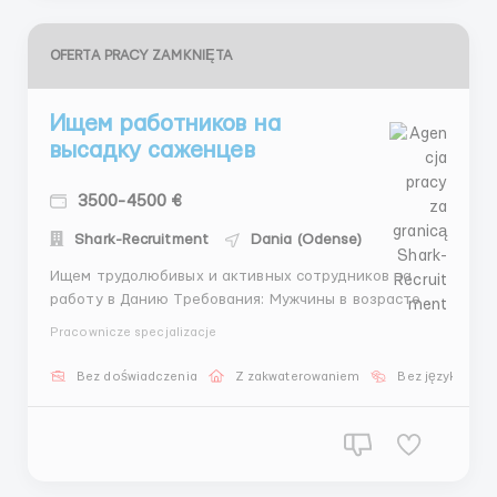
OFERTA PRACY ZAMKNIĘTA
Ищем работников на
высадку саженцев
3500-4500 €
Shark-Recruitment
Dania (Odense)
Ищем трудолюбивых и активных сотрудников на
работу в Данию Требования: Мужчины в возрасте от
18 до 55 лет. Знание языка не обязательно, но
Pracownicze specjalizacje
будет считаться преимуществом. Опыт работы с
бензопилой также будет приветствоваться.
Bez doświadczenia
Z zakwaterowaniem
Bez języka
Зарплата: От 19 евро в час. График работы: ...