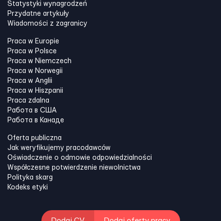
Statystyki wynagrodzeń
Przydatne artykuły
Wiadomości z zagranicy
Praca w Europie
Praca w Polsce
Praca w Niemczech
Praca w Norwegii
Praca w Anglii
Praca w Hiszpanii
Praca zdalna
Работа в США
Работа в Канадe
Oferta publiczna
Jak weryfikujemy pracodawców
Oświadczenie o odmowie odpowiedzialności
Współczesne potwierdzenie niewolnictwa
Polityka skarg
Kodeks etyki
Dodaj CV
Dodaj oferty pracy