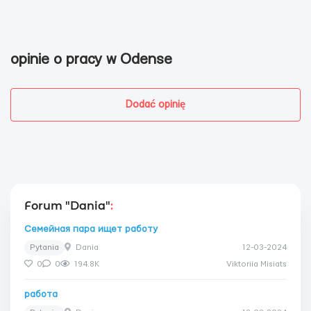
opinie o pracy w Odense
Dodać opinię
Forum "Dania"
:
Семейная пара ищет работу
Pytania
Dania
12-03-2024
0
0
194.8K
Viktoriia Misiats
работа