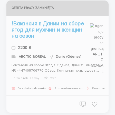
OFERTA PRACY ZAMKNIĘTA
!Вакансия в Дании на сборе
ягод для мужчин и женщин
на сезон
2200 €
ARCTIC BOREAL
Dania (Odense)
Вакансия на сборе ягод в Оденсе, Дания: Тимофей
HR +447405706770 Обзор: Компания приглашает
энергичных и мотивированных кандидатов на
Uprawa roli - Farmy - Leśnictwo
сезонную работу по сбору ягод в прекрасном
городе Оденсе. Мы гарантируем
Bez doświadczenia
Z zakwaterowaniem
Praca sezonow
высокооплачиваемую работу на уютных ягодных
полях с дружным коллективом и дополнительными...