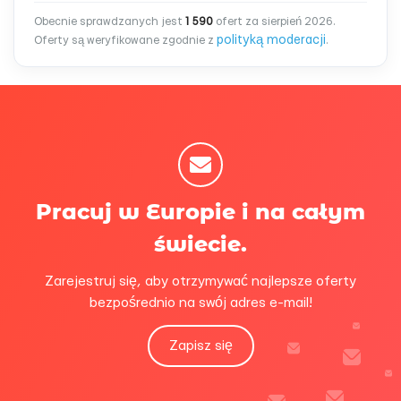
Obecnie sprawdzanych jest
1 590
ofert za sierpień 2026.
polityką moderacji
Oferty są weryfikowane zgodnie z
.
Pracuj w Europie i na całym
świecie.
Zarejestruj się, aby otrzymywać najlepsze oferty
bezpośrednio na swój adres e-mail!
Zapisz się