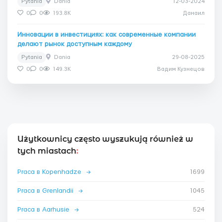
Pytania
Dania
12-03-2024
0
0
193.8K
Данаил
Инновации в инвестициях: как современные компании
делают рынок доступным каждому
Pytania
Dania
29-08-2025
0
0
149.3K
Вадим Кузнецов
Użytkownicy często wyszukują również w
tych miastach
:
Praca в Kopenhadze
→
1699
Praca в Grenlandii
→
1045
Praca в Aarhusie
→
524