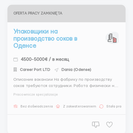
OFERTA PRACY ZAMKNIĘTA
Упаковщики на
производство соков в
Оденсе
4500-5000€ / в месяц
Career Port LTD
Dania (Odense)
Описание вакансии На фабрику по производству
соков требуются сотрудники. Работа физически не
тяжелая - все процессы автоматизированы! Условия
Pracownicze specjalizacje
работы: 17 евро в час нетто график работы: от 8 до
12 часов в день, в 5-6 дней в неделю, с
Bez doświadczenia
Z zakwaterowaniem
Stała praca
понедельника по пятницу (суббота - по
загруженности склада)...