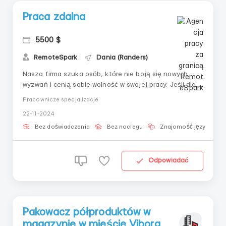
Praca zdalna
5500 $
RemoteSpark
Dania (Randers)
Nasza firma szuka osób, które nie boją się nowych
wyzwań i cenią sobie wolność w swojej pracy. Jeśli dla
Ciebie ważne jest nie tylko wykonywanie zadań, ale
Pracownicze specjalizacje
także czucie, że praca harmonijnie wpisuje się w Twoje
22-11-2024
życie — z przyjemnością powitamy Cię w naszym
zespole. Co oferujemy: Praca zdal...
Bez doświadczenia
Bez noclegu
Znajomość języka
Odpowiadać
Pakowacz półproduktów w
magazynie w mieście Viborg