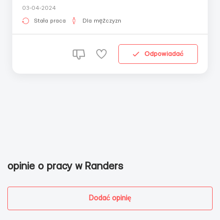
cukierków i wyrobów czekoladowych. Harmonogram:
03-04-2024
5/2, na życzenie można pracować w soboty, 8 godzin
dziennie obowiązkowo. Wynagrodzenie: od 11 euro/h ...
Stała praca
Dla mężczyzn
Odpowiadać
opinie o pracy w Randers
Dodać opinię