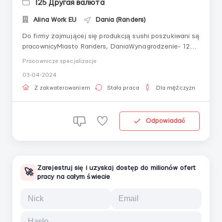
125 Другая валюта
Alina Work EU
Dania (Randers)
Do firmy zajmującej się produkcją sushi poszukiwani są
pracownicyMiasto Randers, DaniaWynagrodzenie- 125
DDK (16,78 euro) za godzinęHarmonogram pracy:-
Pracownicze specjalizacje
Praca po 8 godzin (bez nocnych zmian)Obowiązki:-
03-04-2024
Udział we wszystkich procesach przygotowywania
sushi:- Kompletowanie i pakowanie towaru;-
Z zakwaterowaniem
Stała praca
Dla mężczyzn
Przygotow...
Odpowiadać
Zarejestruj się i uzyskaj dostęp do milionów ofert
🚀
pracy na całym świecie