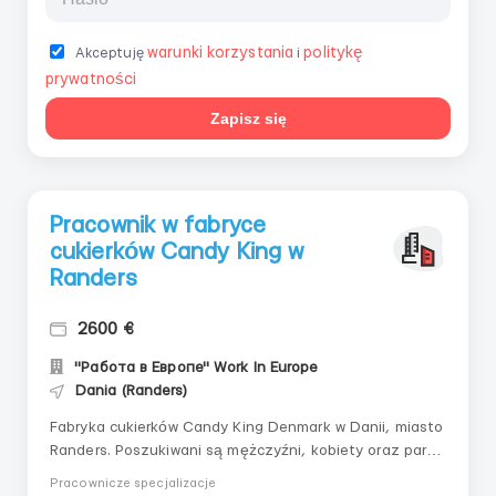
warunki korzystania
politykę
Akceptuję
i
prywatności
Zapisz się
Pracownik w fabryce
cukierków Candy King w
Randers
2600 €
"Работа в Европе" Work In Europe
Dania (Randers)
Fabryka cukierków Candy King Denmark w Danii, miasto
Randers. Poszukiwani są mężczyźni, kobiety oraz pary
małżeńskie. Obowiązki: sortowanie, pakowanie
Pracownicze specjalizacje