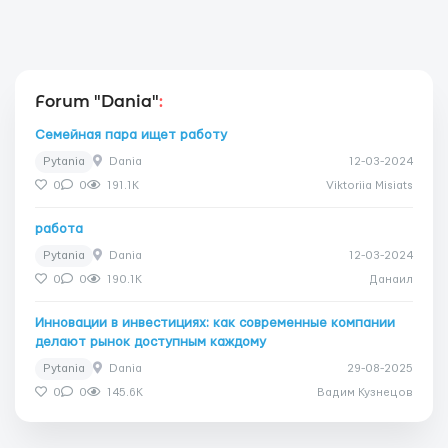
Forum "Dania"
:
Семейная пара ищет работу
Pytania
Dania
12-03-2024
0
0
191.1K
Viktoriia Misiats
работа
Pytania
Dania
12-03-2024
0
0
190.1K
Данаил
Инновации в инвестициях: как современные компании
делают рынок доступным каждому
Pytania
Dania
29-08-2025
0
0
145.6K
Вадим Кузнецов