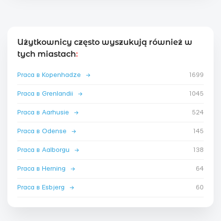
Użytkownicy często wyszukują również w
tych miastach
:
Praca в Kopenhadze
→
1699
Praca в Grenlandii
→
1045
Praca в Aarhusie
→
524
Praca в Odense
→
145
Praca в Aalborgu
→
138
Praca в Herning
→
64
Praca в Esbjerg
→
60