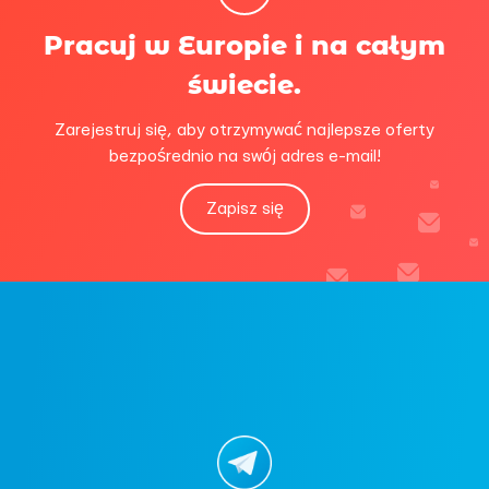
Pracuj w Europie i na całym
świecie.
Zarejestruj się, aby otrzymywać najlepsze oferty
bezpośrednio na swój adres e-mail!
Zapisz się