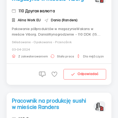
110 Другая валюта
Alina Work EU
Dania (Randers)
Pakowanie półproduktów w magazynieWakans w
mieście Viborg. DaniaWynagrodzenie - 110 DDK (15
euro) na godzinę, dni świąteczne i dodatkowe godziny
Składowanie - Opakowania - Przenośnik
płatne 163 DDK (22 euro) na godzinęPakowanie,
03-04-2024
pakowanie, przygotowanie do sprzedażyOdzież
robocza i zakwaterowanie zapewnione. Komfortowe
Z zakwaterowaniem
Stała praca
Dla mężczyzn
warunki zamieszka...
Odpowiadać
Pracownik na produkcję sushi
w mieście Randers