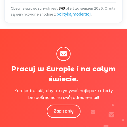
Obecnie sprawdzanych jest
340
ofert za sierpień 2026. Oferty
polityką moderacji
są weryfikowane zgodnie z
.
Pracuj w Europie i na całym
świecie.
Zarejestruj się, aby otrzymywać najlepsze oferty
bezpośrednio na swój adres e-mail!
Zapisz się