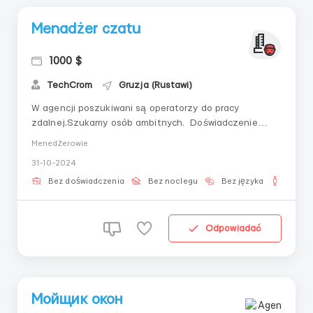
Menadżer czatu
1000 $
TechCrom
Gruzja (Rustawi)
W agencji poszukiwani są operatorzy do pracy
zdalnej.Szukamy osób ambitnych. Doświadczenie
zawodowe nie jest konieczne, nasi administratorzy
Menedżerowie
przeprowadzą instruktaż i będą wspierać na wszystkich
31-10-2024
etapach współpracy z nami.Wymagania:· Aktywne
podejście do życia;· Wysokie ambicje w ...
Bez doświadczenia
Bez noclegu
Bez języka
Dla m
Odpowiadać
Мойщик окон