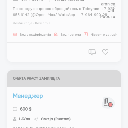
По поводу вопросов обращайтесь в Telegram -+7 927
655 9142 (@Oper_Max/ WatsApp - +7-964-990-28-95
(Максим)Приглашаем на постоянное место работы
Restauracje - Kawiarnie
специалистов по доставке банковских продуктов -
пеших курьеров. Чем предстоит заниматься:
Bez doświadczenia
Bez noclegu
Niepełne zatrudnienie
Доставка и презентация банковских продуктов
клиенту;...
OFERTA PRACY ZAMKNIĘTA
Менеджер
600 $
LAYas
Gruzja (Rustawi)