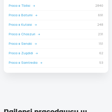
Praca в Tbilisi
→
2840
Praca в Batumi
→
691
Praca в Kutaisi
→
248
Praca в Chaszuri
→
231
Praca в Senaki
→
151
Praca в Zugdidi
→
62
Praca в Samtredia
→
53
Najlepsi pracodawcy w