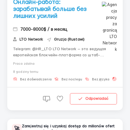
Онлайн-работа:
зарабатывай больше без
лишних усилий
7000-8000$ / в месяц
LTO Network
Gruzja (Rustawi)
Telegram: @HR_LTO LTO Network — это ведущая
европейская блокчейн-платформа со штаб-
квартирой в Амстердаме. Мы создаем гибридные
Praca zdalna
блокчейн-решения для бизнеса и государственных
8 godziny temu
органов (включая проекты для ООН),
автоматизируем документооборот и развиваем
Bez doświadczenia
Bez noclegu
Bez języka
Praca 
технологии децентрализованной иде...
Odpowiadać
Zarejestruj się i uzyskaj dostęp do milionów ofert
🚀