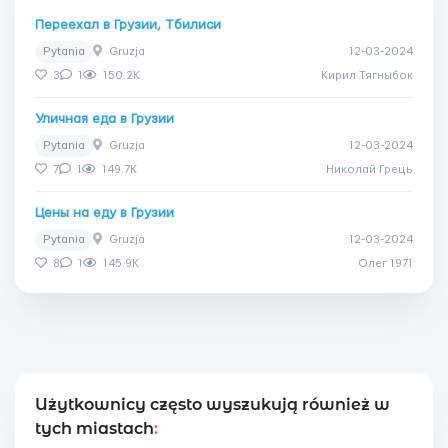
Переехал в Грузии, Тбилиси
Pytania
Gruzja
12-03-2024
3
1
150.2K
Кирил Тягныбок
Уличная еда в Грузии
Pytania
Gruzja
12-03-2024
7
1
149.7K
Николай Грець
Цены на еду в Грузии
Pytania
Gruzja
12-03-2024
8
1
145.9K
Олег 1971
Użytkownicy często wyszukują również w
tych miastach
: