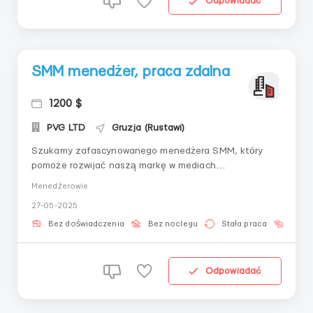
Odpowiadać
SMM menedżer, praca zdalna
1200 $
PVG LTD
Gruzja (Rustawi)
Szukamy zafascynowanego menedżera SMM, który
pomoże rozwijać naszą markę w mediach
społecznościowych i tworzyć unikalne treści. Jeśli
Menedżerowie
jesteś kreatywny, gotów do nauki i szukania nowych
27-05-2025
podejść, czekamy właśnie na Ciebie, nawet jeśli nie
masz doświadczenia! Obowiązki: Zarządzanie
Bez doświadczenia
Bez noclegu
Stała praca
Bez j
treścią: Twor...
Odpowiadać