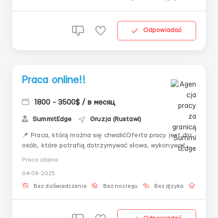
Odpowiadać
Praca online!!
1800 - 3500$ / в месяц
SummitEdge
Gruzja (Rustawi)
📌 Praca, którą można się chwalićOferta pracy jest dla
osób, które potrafią dotrzymywać słowa, wykonywać
instrukcje i dążą do poprawy swojego życia.💼 Praca
Praca zdalna
prowadzona jest zdalnie🕐 Elastyczny grafik🧩 Uczymy
04-08-2025
wszystkiego od podstaw👨‍💻 Pomagamy na każdym
etapieJeśli jesteś poważnie nastawiony — cz...
Bez doświadczenia
Bez noclegu
Bez języka
Praca 