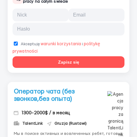
pracy na całym świecie
warunki korzystania
politykę
Akceptuję
i
prywatności
Zapisz się
Оператор чата (без
звонков,без опыта)
1300-2000$ / в месяц
TalentLink
Gruzja (Rustawi)
Мы в поиске активных и вовлеченных ребят, готовых