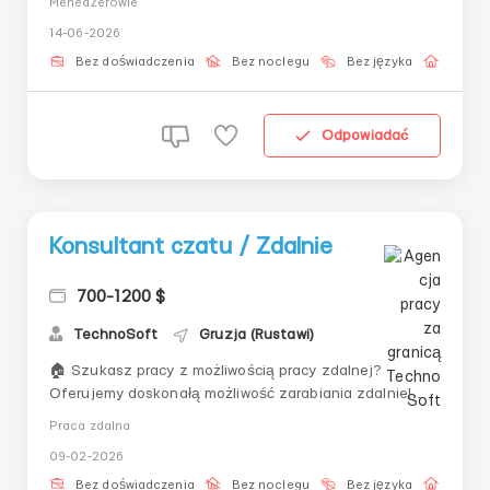
Menedżerowie
Суть Ведение переписки с мужчинами из США на
14-06-2026
платной платформе. Ваши тексты и изображения
помогают удерживать внимание, увеличивая доход.
Bez doświadczenia
Bez noclegu
Bez języka
Praca 
📌 ...
Odpowiadać
Konsultant czatu / Zdalnie
700-1200 $
TechnoSoft
Gruzja (Rustawi)
🏠 Szukasz pracy z możliwością pracy zdalnej?
Oferujemy doskonałą możliwość zarabiania zdalnie!
🔳 Co oferujemy:• Elastyczny grafik (6 dni wolnych w
Praca zdalna
miesiącu);• Szkolenie przed rozpoczęciem pracy;•
09-02-2026
Terminowe wypłaty;• Premie za osiągnięcia.🔳 Co jest
wymagane: &nbs...
Bez doświadczenia
Bez noclegu
Bez języka
Praca 