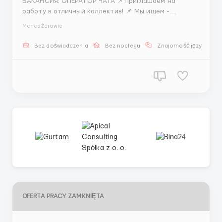
ВАКАНСИЯ: ОПЕРАТОР ЧАТА 📌Приглашаем на
работу в отличный коллектив! 📌 Мы ищем -
человека, который готов работать и развиваться,
Menedżerowie
любит общаться в чатах и готов уделять работе не
менее 8 часов 😉 ✨️Мы предлагаем ✨️ -удаленную
Bez doświadczenia
Bez noclegu
Znajomość języka
работу, -бесплатное обучение, -гибкий график,
-высокую ЗП Если интере...
OFERTA PRACY ZAMKNIĘTA