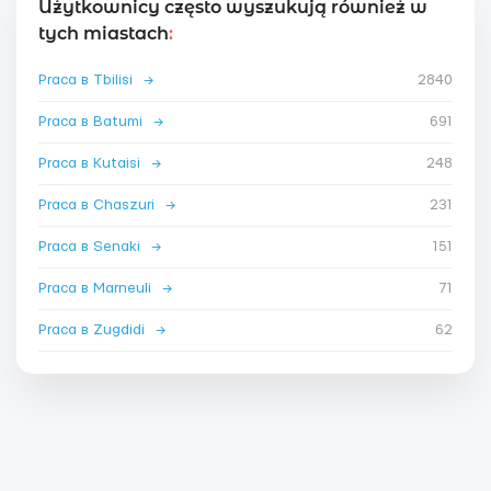
Użytkownicy często wyszukują również w
tych miastach
:
Praca в Tbilisi
→
2840
Praca в Batumi
→
691
Praca в Kutaisi
→
248
Praca в Chaszuri
→
231
Praca в Senaki
→
151
Praca в Marneuli
→
71
Praca в Zugdidi
→
62