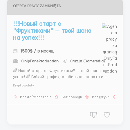
OFERTA PRACY ZAMKNIĘTA
!!!Новый старт с
"Фруктиками" — твой шанс
на успех!!!
1500$ / в месяц
OnlyFansProduction
Gruzja (Samtredia)
🌈 Новый старт с "Фруктиками" — твой шанс на
успех! 🌈 Гибкий график, стабильная оплата и
творческая работа — это все о нас! Присоединяйся к
Kryptowaluty
команде "Фруктиков" и займись оформлением
анкет, подготовкой уникальных профилей и
Bez doświadczenia
Bez noclegu
Bez języka
Dla m
работой с фоторедакторами! 💵 Заработай 3...