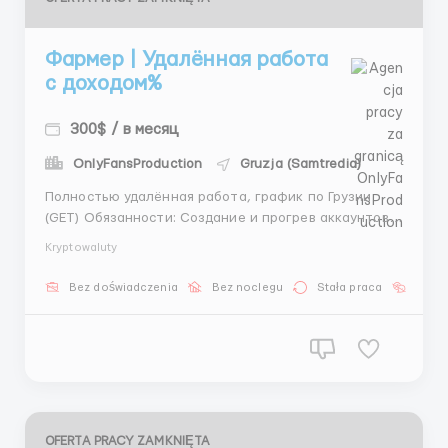
Фармер | Удалённая работа
с доходом%
300$ / в месяц
OnlyFansProduction
Gruzja (Samtredia)
Полностью удалённая работа, график по Грузии
(GET) Обязанности: Создание и прогрев аккаунтов
Лидогенерация Поддержка активности аккаунтов
Kryptowaluty
Анализ и улучшение работы График: 6/1 или 2/2/2
Зарплата: 300$ + бонусы, средний доход 500–700$
Bez doświadczenia
Bez noclegu
Stała praca
Bez j
Плюсы: Работа из дома, обучение и ...
OFERTA PRACY ZAMKNIĘTA