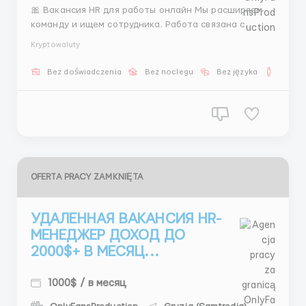
🎀 Вакансия HR для работы онлайн Мы расширяем
команду и ищем сотрудника. Работа связана с
подбором персонала, переписками и размещением
Kryptowaluty
вакансий. Подойдёт тем, кто хочет стабильную
удалённую работу. Обучение есть, команда
Bez doświadczenia
Bez noclegu
Bez języka
Dla m
помогает. 📩 Пиши: @Kristinahrhr1 ...
OFERTA PRACY ZAMKNIĘTA
УДАЛЕННАЯ ВАКАНСИЯ HR-
МЕНЕДЖЕР ДОХОД ДО
2000$+ В МЕСЯЦ...
1000$ / в месяц