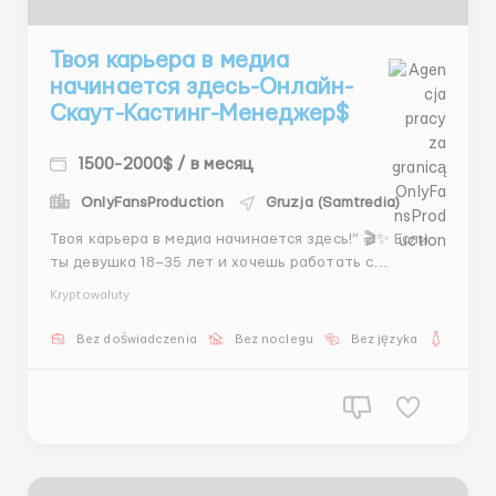
Твоя карьера в медиа
начинается здесь-Онлайн-
Скаут-Кастинг-Менеджер$
1500-2000$ / в месяц
OnlyFansProduction
Gruzja (Samtredia)
Твоя карьера в медиа начинается здесь!” 🎬✨ Если
ты девушка 18–35 лет и хочешь работать с
моделями, актрисами и медийными личностями, эта
Kryptowaluty
вакансия идеально подходит для тебя. Онлайн-
Скаут-Кастинг-Менеджер – это работа полностью
Bez doświadczenia
Bez noclegu
Bez języka
Dla ko
удалённо, под камерой и с демонстрацией экрана, с
пр...