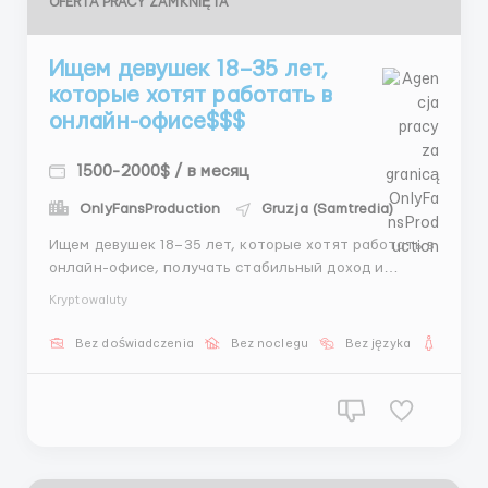
OFERTA PRACY ZAMKNIĘTA
Ищем девушек 18–35 лет,
которые хотят работать в
онлайн-офисе$$$
1500-2000$ / в месяц
OnlyFansProduction
Gruzja (Samtredia)
Ищем девушек 18–35 лет, которые хотят работать в
онлайн-офисе, получать стабильный доход и
развиваться вместе с профессиональной командой.
Kryptowaluty
Работа полностью дистанционная, под камерой и с
демонстрацией экрана. Что вас ждёт: Доход 400–
Bez doświadczenia
Bez noclegu
Bez języka
Dla ko
800$ + бонусы, средний доход сотрудников 1500$...