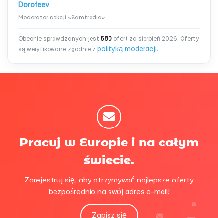
Dorofeev
.
Moderator sekcji «Samtredia»
Obecnie sprawdzanych jest
580
ofert za sierpień 2026. Oferty
polityką moderacji
są weryfikowane zgodnie z
.
Pracuj w Europie i na całym
świecie.
Zarejestruj się, aby otrzymywać najlepsze oferty
bezpośrednio na swój adres e-mail!
Zapisz się