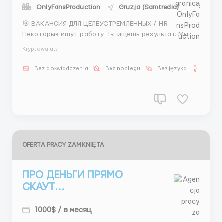
OnlyFansProduction
Gruzja (Samtredia)
🎯 ВАКАНСИЯ ДЛЯ ЦЕЛЕУСТРЕМЛЕННЫХ / HR
Некоторые ищут работу. Ты ищешь результат. Мы
ищем тебя. 🔹 Что нужно делать: Подбирать
Kryptowaluty
операторов и скаутов. Общаться по скрипту.
Никакой «воды», только суть. 🔹 Система оплаты:
Bez doświadczenia
Bez noclegu
Bez języka
Dla m
Уровень 1: 20+ человек → 1000$ Уровень 2: 15–19 чел...
OFERTA PRACY ZAMKNIĘTA
ПРО ДЕНЬГИ ПРЯМО
СКАУТ...
1000$ / в месяц