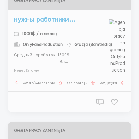
OFERTA PRACY ZAMKNIĘTA
нужны работники...
1000$ / в месяц
OnlyFansProduction
Gruzja (Samtredia)
Средний заработок: 1500$+
&n...
Menedżerowie
Bez doświadczenia
Bez noclegu
Bez języka
Dla m
OFERTA PRACY ZAMKNIĘTA