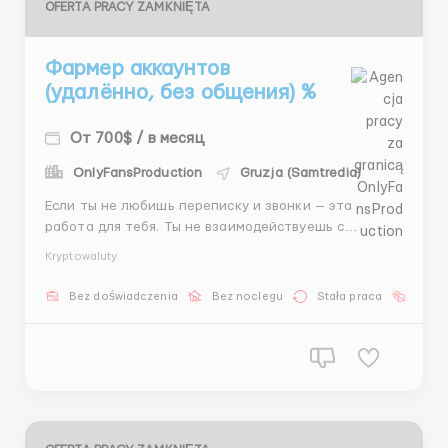
OFERTA PRACY ZAMKNIĘTA
Фармер аккаунтов
(удалённо, без общения) %
От 700$ / в месяц
OnlyFansProduction
Gruzja (Samtredia)
Если ты не любишь переписку и звонки — эта
работа для тебя. Ты не взаимодействуешь с
людьми, а работаешь с технической частью:
Kryptowaluty
аккаунты, оформление, подготовка. Подходит тем,
кто хочет спокойную работу без лишнего общения.
Bez doświadczenia
Bez noclegu
Stała praca
Bez j
📩 пишите @hrvlas ...