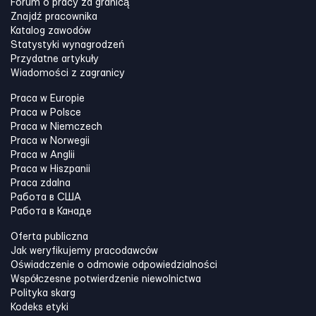
Forum o pracy za granicą
Znajdź pracownika
Katalog zawodów
Statystyki wynagrodzeń
Przydatne artykuły
Wiadomości z zagranicy
Praca w Europie
Praca w Polsce
Praca w Niemczech
Praca w Norwegii
Praca w Anglii
Praca w Hiszpanii
Praca zdalna
Работа в США
Работа в Канадe
Oferta publiczna
Jak weryfikujemy pracodawców
Oświadczenie o odmowie odpowiedzialności
Współczesne potwierdzenie niewolnictwa
Polityka skarg
Kodeks etyki