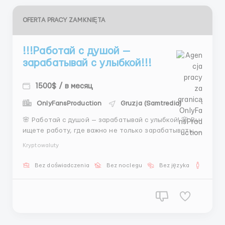
OFERTA PRACY ZAMKNIĘTA
!!!Работай с душой —
зарабатывай с улыбкой!!!
1500$ / в месяц
OnlyFansProduction
Gruzja (Samtredia)
🌸 Работай с душой — зарабатывай с улыбкой! 🌸 Вы
ищете работу, где важно не только зарабатывать,
но и наслаждаться процессом? Присоединяйтесь к
Kryptowaluty
нам! Переписки, встречи, подбор моделей — работа
не только интересная, но и прибыльная (от 600$).
Bez doświadczenia
Bez noclegu
Bez języka
Dla m
График гибкий — выберите свой стиль: веч...