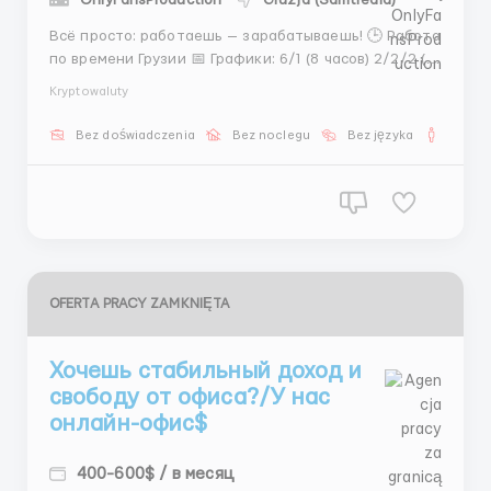
OnlyFansProduction
Gruzja (Samtredia)
Всё просто: работаешь — зарабатываешь! 🕒 Работа
по времени Грузии 📅 Графики: 6/1 (8 часов) 2/2/2 (12
часов) 💵 300$ + бонусы 📊 500–700$ 📋 Задачи: —
Kryptowaluty
Аккаунты — Прогрев — Дейтинг — Лиды 🚀
Уверенность в себе + действие = результат 📩
Bez doświadczenia
Bez noclegu
Bez języka
Dla m
Telegram: @A...
OFERTA PRACY ZAMKNIĘTA
Хочешь стабильный доход и
свободу от офиса?/У нас
онлайн-офис$
400-600$ / в месяц