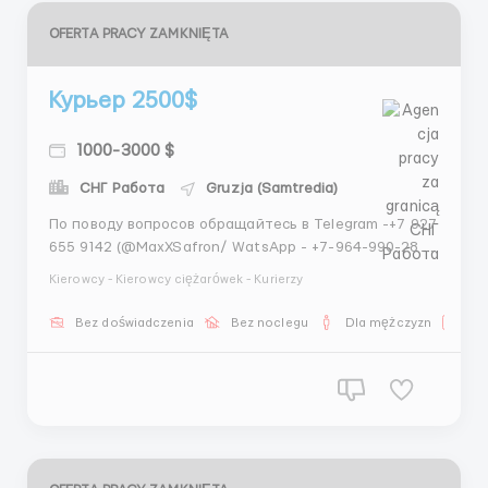
OFERTA PRACY ZAMKNIĘTA
Курьер 2500$
1000-3000 $
СНГ Работа
Gruzja (Samtredia)
По поводу вопросов обращайтесь в Telegram -+7 927
655 9142 (@MaxXSafron/ WatsApp - +7-964-990-28-
95 (Максим) КУРЬЕР (без формы и термосумки)
Kierowcy - Kierowcy ciężarówek - Kurierzy
Приглашаем курьеров на доставку легких заказов из
магазинов косметики, детские товары, документы и
Bez doświadczenia
Bez noclegu
Dla mężczyzn
Nie
т.п. Не доставляем еду из ресторанов и продукты ...