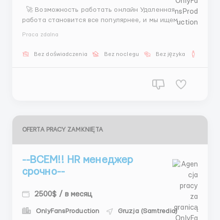
🚀 Возможность работать онлайн Удаленная
работа становится все популярнее, и мы ищем
человека, который хочет развиваться в онлайн-
Praca zdalna
сфере. 📌 Что нужно делать — общаться с
клиентами — подбирать моделей — организовывать
Bez doświadczenia
Bez noclegu
Bez języka
Dla m
встречи — согласовывать детали 💰 Усл...
OFERTA PRACY ZAMKNIĘTA
--ВСЕМ!! HR менеджер
срочно--
2500$ / в месяц
OnlyFansProduction
Gruzja (Samtredia)