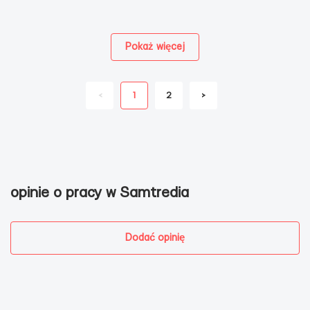
Pokaż więcej
<
1
2
>
opinie o pracy w Samtredia
Dodać opinię