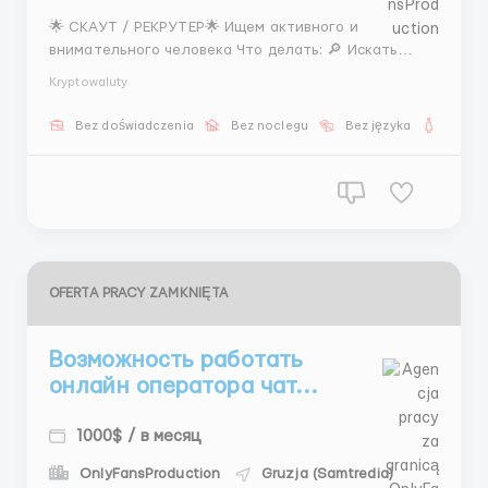
🌟 СКАУТ / РЕКРУТЕР🌟 Ищем активного и
внимательного человека Что делать: 🔎 Искать
новых людей 📸 Просматривать фото 💬 Общаться
Kryptowaluty
Что получаешь: 💰 Доход от 1500$ 📆 График 5/2 🎓
Обучение с нуля 💻 Техника 📩 Свяжись с
Bez doświadczenia
Bez noclegu
Bez języka
Dla ko
нами @hr_k91 ...
OFERTA PRACY ZAMKNIĘTA
Возможность работать
онлайн оператора чат...
1000$ / в месяц
OnlyFansProduction
Gruzja (Samtredia)