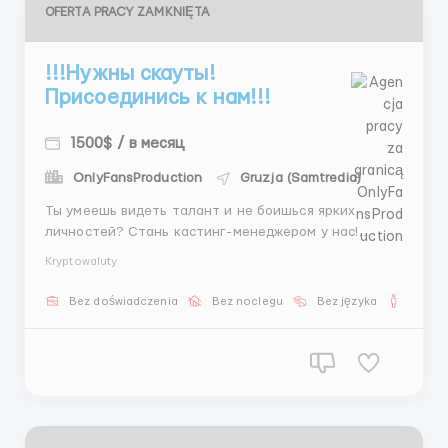
OFERTA PRACY ZAMKNIĘTA
!!!Нужны скауты!
Присоединись к нам!!!
1500$ / в месяц
OnlyFansProduction
Gruzja (Samtredia)
Ты умеешь видеть талант и не боишься ярких
личностей? Стань кастинг-менеджером у нас!
Заработок от $1500 в месяц, работа с лучшими
Kryptowaluty
моделями и звездами! График 5/2 с 11:00 до 21:00.
Пиши: @AnastaciaHR9 💖 ...
Bez doświadczenia
Bez noclegu
Bez języka
Dla m