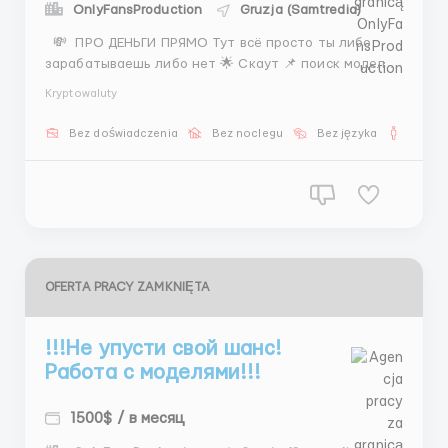
OnlyFansProduction
Gruzja (Samtredia)
💸 ПРО ДЕНЬГИ ПРЯМО Тут всё просто ты либо
зарабатываешь либо нет 🌟 Скаут 📌 поиск моделей
сбор фото презентации переписка 📌 всё через
Kryptowaluty
Instagram 💵 400–800$ 1500$+ бонусы 🕒 5/2 + 2
субботы 👉 деньги платят за действия 📲
Bez doświadczenia
Bez noclegu
Bez języka
Dla m
@Stas_WR10 ...
OFERTA PRACY ZAMKNIĘTA
!!!Не упусти свой шанс!
Работа с моделями!!!
1500$ / в месяц