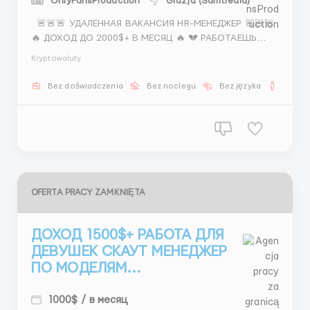
OnlyFansProduction
Gruzja (Samtredia)
🚨🚨🚨 УДАЛЕННАЯ ВАКАНСИЯ HR-МЕНЕДЖЕР 🚨🚨🚨
🔥 ДОХОД ДО 2000$+ В МЕСЯЦ 🔥 💔 РАБОТАЕШЬ
МНОГО — ПОЛУЧАЕШЬ МАЛО? 💖 ЗДЕСЬ ПЛАТЯТ ЗА
Kryptowaluty
РЕЗУЛЬТАТ 🔥 ЧЕМ БОЛЬШЕ ЛЮДЕЙ — ТЕМ БОЛЬШЕ
ДЕНЕГ 📌 ЧТО НУЖНО ДЕЛАТЬ: — подбор операторов
Bez doświadczenia
Bez noclegu
Bez języka
Dla m
— набор скаутов — работа по готовому ...
OFERTA PRACY ZAMKNIĘTA
ДОХОД 1500$+ РАБОТА ДЛЯ
ДЕВУШЕК СКАУТ МЕНЕДЖЕР
ПО МОДЕЛЯМ...
1000$ / в месяц