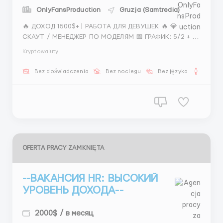
OnlyFansProduction
Gruzja (Samtredia)
🔥 ДОХОД 1500$+ | РАБОТА ДЛЯ ДЕВУШЕК 🔥 💎
СКАУТ / МЕНЕДЖЕР ПО МОДЕЛЯМ 📅 ГРАФИК: 5/2 + 2
субботы ⏰ 11:00 – 21:00 💰 ЗАРПЛАТА: — 400–800$
Kryptowaluty
фикс — + бонусы — В среднем от 1500$ 📌 ЗАДАЧИ: —
Поиск девушек под стандарты — Сбор информации
Bez doświadczenia
Bez noclegu
Bez języka
Dla m
и фото &mdas...
OFERTA PRACY ZAMKNIĘTA
--ВАКАНСИЯ HR: ВЫСОКИЙ
УРОВЕНЬ ДОХОДА--
2000$ / в месяц