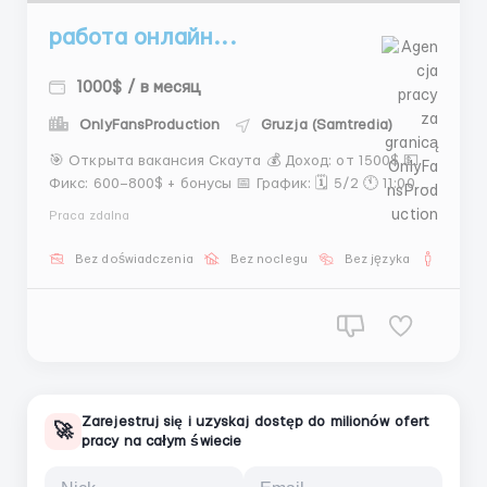
работа онлайн...
1000$ / в месяц
OnlyFansProduction
Gruzja (Samtredia)
🎯 Открыта вакансия Скаута 💰 Доход: от 1500$ 💵
Фикс: 600–800$ + бонусы 📅 График: 🗓 5/2 🕚 11:00 –
21:00 🕗 Сб: 11:00 – 20:00 (2 раза в месяц) 📌 Что
Praca zdalna
нужно делать: • Поиск моделей • Сбор фото •
Презентация кандид @Dash_wr20 ...
Bez doświadczenia
Bez noclegu
Bez języka
Dla m
Zarejestruj się i uzyskaj dostęp do milionów ofert
🚀
pracy na całym świecie