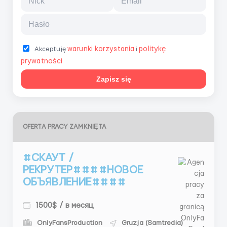
warunki korzystania
politykę
Akceptuję
i
prywatności
Zapisz się
OFERTA PRACY ZAMKNIĘTA
#СКАУТ /
РЕКРУТЕР####НОВОЕ
ОБЪЯВЛЕНИЕ####
1500$ / в месяц
OnlyFansProduction
Gruzja (Samtredia)