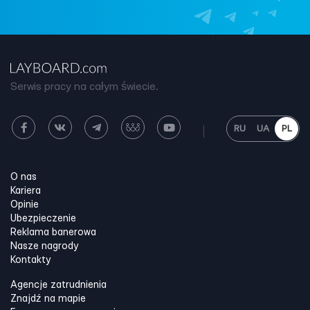
Serwis pracy na całym świecie.
RU
UA
PL
O nas
Kariera
Opinie
Ubezpieczenie
Reklama banerowa
Nasze nagrody
Kontakty
Agencje zatrudnienia
Znajdź na mapie