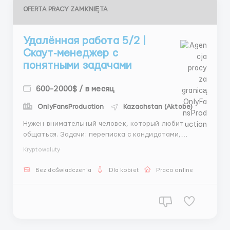
OFERTA PRACY ZAMKNIĘTA
Удалённая работа 5/2 |
Скаут‑менеджер с
понятными задачами
600-2000$ / в месяц
OnlyFansProduction
Kazachstan (Aktobe)
Нужен внимательный человек, который любит
общаться. Задачи: переписка с кандидатами,
оформление анкет, составление графиков. Мы
Kryptowaluty
обеспечиваем полное обучение и поддержку. Доход
сотрудников — 900–1400 $. 📩 Telegram: @AndreyHR82
Bez doświadczenia
Dla kobiet
Praca online
...