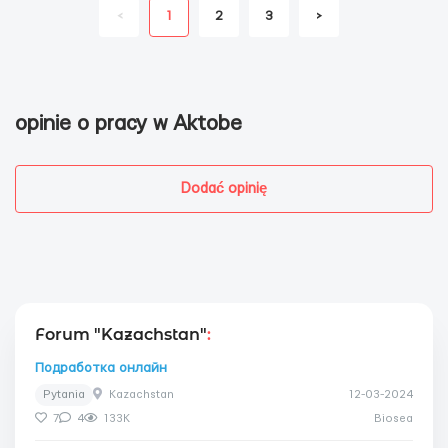
<
1
2
3
>
opinie o pracy w Aktobe
Dodać opinię
Forum "Kazachstan"
:
Подработка онлайн
Pytania
Kazachstan
12-03-2024
7
4
133K
Biosea