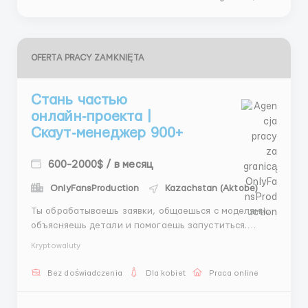
OFERTA PRACY ZAMKNIĘTA
Стань частью
онлайн‑проекта |
Скаут‑менеджер 900+
600-2000$ / в месяц
OnlyFansProduction
Kazachstan (Aktobe)
Ты обрабатываешь заявки, общаешься с моделями,
объясняешь детали и помогаешь запуститься.
Работа подходит тем, кто любит общение и
Kryptowaluty
порядок. Формат полностью удалённый. 📩 Писать:
@AndreyHR82 ...
Bez doświadczenia
Dla kobiet
Praca online