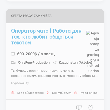
OFERTA PRACY ZAMKNIĘTA
Оператор чата | Работа для
тех, кто любит общаться
текстом
600-2000$ / в месяц
OnlyFansProduction
Kazachstan (Aktobe)
Ты будешь вести переписку, помогать
пользователям, поддерживать атмосферу общения.
Мы дадим обучение, материалы, поддержку и
Kryptowaluty
стабильную оплату. Работа из любой точки — нужен
только ноутбук. 📩 Связь: @AndreyHR82 ...
Bez doświadczenia
Dla mężczyzn
Praca online