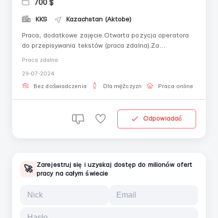
700 $
KKS
Kazachstan (Aktobe)
Praca, dodatkowe zajęcie.Otwarta pozycja operatora
do przepisywania tekstów (praca zdalna).Za
przepisywanie 1 strony tekstu wynagrodzenie od 900
Praca zdalna
tenge (możliwe płatności w rublach).Twoje obowiązki:
29-07-2024
przepisywanie tekstu z obrazu do formatu dokumentu.
Bez poprawek i innych zmian, po prostu przepisz te...
Bez doświadczenia
Dla mężczyzn
Praca online
Odpowiadać
Zarejestruj się i uzyskaj dostęp do milionów ofert
🚀
pracy na całym świecie