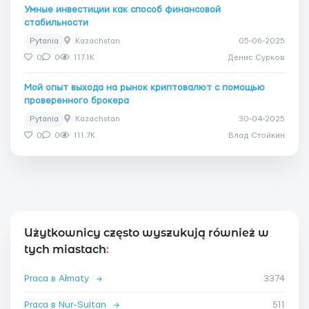
Умные инвестиции как способ финансовой
стабильности
Pytania
Kazachstan
05-06-2025
0
0
117.1K
Денис Сурков
Мой опыт выхода на рынок криптовалют с помощью
проверенного брокера
Pytania
Kazachstan
30-04-2025
0
0
111.7K
Влад Стойкин
Użytkownicy często wyszukują również w
tych miastach
:
Praca в Ałmaty
→
3374
Praca в Nur-Sultan
→
511