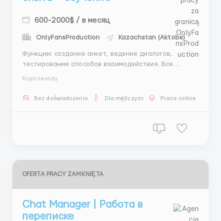
600-2000$ / в месяц
OnlyFansProduction
Kazachstan (Aktobe)
Функции: создание анкет, ведение диалогов,
тестирование способов взаимодействия. Все
материалы предоставляем, поддержка постоянная.
Kryptowaluty
Можно быстро выйти на хороший доход благодаря
бонусам. 📩 Писать: @AndreyHR82 ...
Bez doświadczenia
Dla mężczyzn
Praca online
OFERTA PRACY ZAMKNIĘTA
Chat Manager | Работа в
переписке