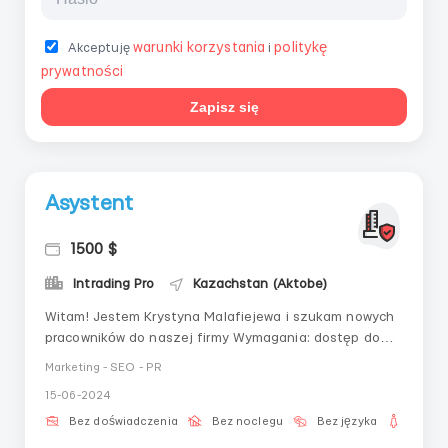
warunki korzystania
politykę
Akceptuję
i
prywatności
Zapisz się
Asystent
1500 $
Intrading Pro
Kazachstan (Aktobe)
Witam! Jestem Krystyna Malafiejewa i szukam nowych
pracowników do naszej firmy Wymagania: dostęp do
internetu i 4 godziny wolnego czasu każdego dnia
Marketing - SEO - PR
Doświadczenie: nieważne Po wszelkie szczegóły i
15-06-2024
pytania proszę kontaktować się na
telegram@Soffigear
Bez doświadczenia
Bez noclegu
Bez języka
Dla ko