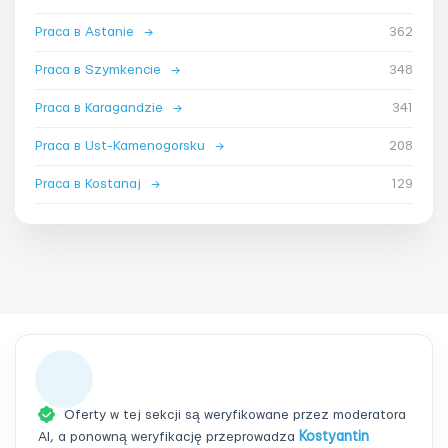
Praca в Astanie
→
362
Praca в Szymkencie
→
348
Praca в Karagandzie
→
341
Praca в Ust-Kamenogorsku
→
208
Praca в Kostanaj
→
129
Oferty w tej sekcji są weryfikowane przez moderatora
AI, a ponowną weryfikację przeprowadza
Kostyantin