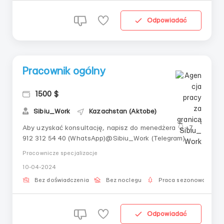
Odpowiadać
Pracownik ogólny
1500 $
Sibiu_Work
Kazachstan (Aktobe)
Aby uzyskać konsultację, napisz do menedżera 👇 +7
912 312 54 40 (WhatsApp)@Sibiu_Work (Telegram)
Katarzyna------------------------------------------------
Pracownicze specjalizacje
----------------------------------------------------------
10-04-2024
------ Lokalizacja: Kazachstan Stanowisko: Pracownik
na farmieWymagania: Gotowość do pra...
Bez doświadczenia
Bez noclegu
Praca sezonowa
Odpowiadać