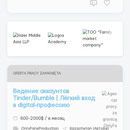
OFERTA PRACY ZAMKNIĘTA
Ведение аккаунтов
Tinder/Bumble | Лёгкий вход
в digital‑профессию
600-2000$ / в месяц
OnlyFansProduction
Kazachstan (Aktobe)