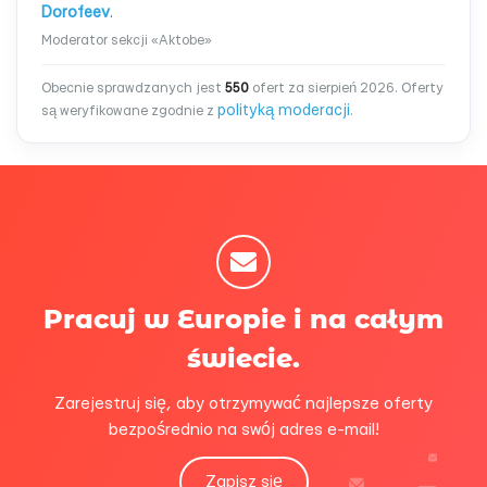
Dorofeev
.
Moderator sekcji «Aktobe»
Obecnie sprawdzanych jest
550
ofert za sierpień 2026. Oferty
polityką moderacji
są weryfikowane zgodnie z
.
Pracuj w Europie i na całym
świecie.
Zarejestruj się, aby otrzymywać najlepsze oferty
bezpośrednio na swój adres e-mail!
Zapisz się