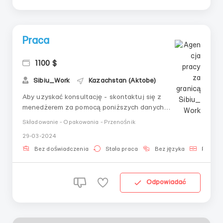
Praca
1100 $
Sibiu_Work
Kazachstan (Aktobe)
Aby uzyskać konsultację - skontaktuj się z
menedżerem za pomocą poniższych danych
kontaktowych 👇 a także w opisie oferty pracy: +7 912
Składowanie - Opakowania - Przenośnik
312 54 40 (WhatsApp)@Sibiu_Work (Telegram)
29-03-2024
Manager Екатерина ------------------------------------
----------------------------------------------------------
Bez doświadczenia
Stała praca
Bez języka
Paszpo
-------...
Odpowiadać