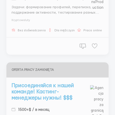
Задачи: формирование профилей, переписка,
поддержание активности, тестирование разных
подходов. Отличная возможность войти в
Kryptowaluty
digital‑сферу без опыта. Оплата стабильная, работа
полностью онлайн. 📩 Telegram: @AndreyHR82 ...
Bez doświadczenia
Dla mężczyzn
Praca online
OFERTA PRACY ZAMKNIĘTA
Присоединяйся к нашей
команде! Кастинг-
менеджеры нужны! $$$
1500+$ / в месяц