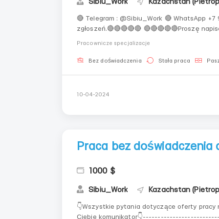
Sibiu_Work
Kazachstan (Pietro
🔴 Telegram : @Sibiu_Work 🔴 WhatsApp +7 912 312 54 40 (Jekateryna) 🔴🔴🔴🔴🔴Nie rozpatrujemy
zgłoszeń.🔴🔴🔴🔴🔴 🔴🔴🔴🔴🔴Proszę napisać jako
lat? 2. Twoje obywatelstwo? 3. W jakim kraju obecnie przebywasz! ------------------------------------
Pracownicze specjalizacje
---------------. 💵W...
Bez doświadczenia
Stała praca
Pasz
10-04-2024
Praca bez doświadczenia d
1000 $
Sibiu_Work
Kazachstan (Pietro
👇Wszystkie pytania dotyczące oferty pracy
Ciebie komunikator👇--------------------------