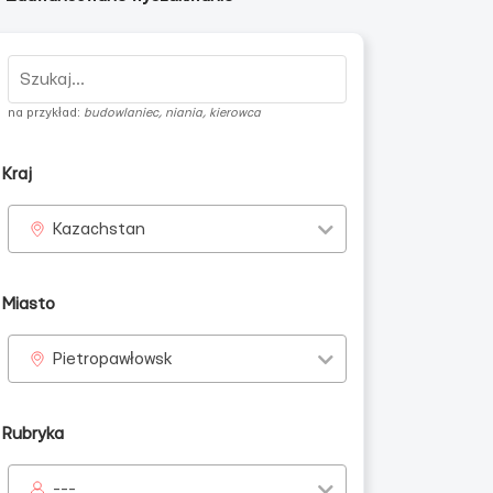
na przykład:
budowlaniec, niania, kierowca
Kraj
Kazachstan
Miasto
Pietropawłowsk
Rubryka
---