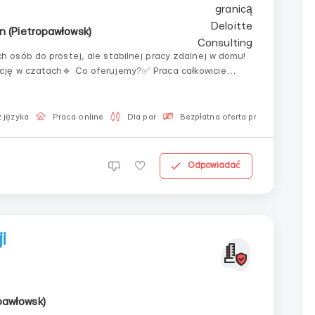
 (Pietropawłowsk)
osób do prostej, ale stabilnej pracy zdalnej w domu!
cję w czatach🔹 Co oferujemy?✅ Praca całkowicie
odnego miejsca✅ Zaliczka już po 14 dniach✅ Szkolenie
 języka
Praca online
Dla par
Bezpłatna oferta pracy
Odpowiadać
i
pawłowsk)