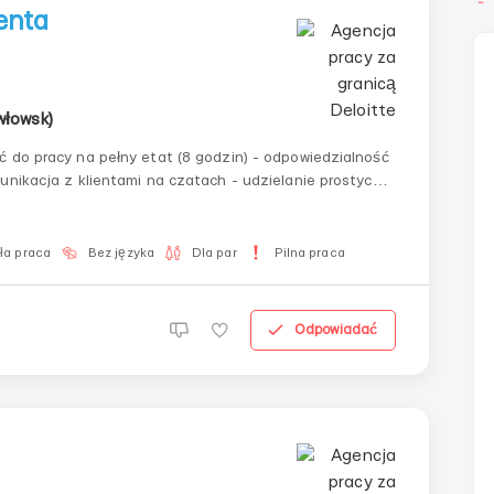
ienta
włowsk)
ć do pracy na pełny etat (8 godzin) - odpowiedzialność
nikacja z klientami na czatach - udzielanie prostych
warunki pracy - przyjazne wsparcie zespołu - dog...
ła praca
Bez języka
Dla par
Pilna praca
Odpowiadać