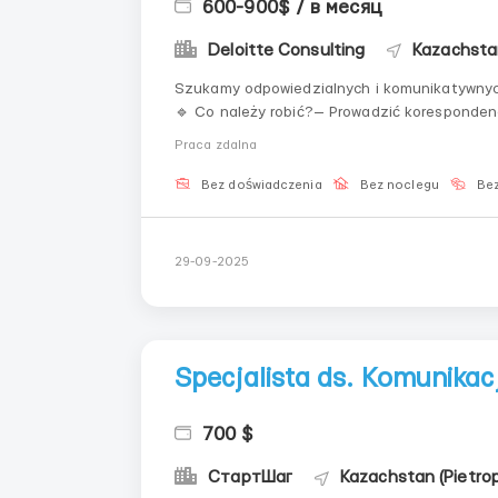
600-900$ / в месяц
Deloitte Consulting
Kazachstan
Szukamy odpowiedzialnych i komunikatywnych 
🔹 Co należy robić?— Prowadzić koresponden
zdalna – pracuj z domu lub z dowolnego wyg
Praca zdalna
dla począt...
Bez doświadczenia
Bez noclegu
Bez
29-09-2025
Specjalista ds. Komunikacj
700 $
СтартШаг
Kazachstan (Pietro