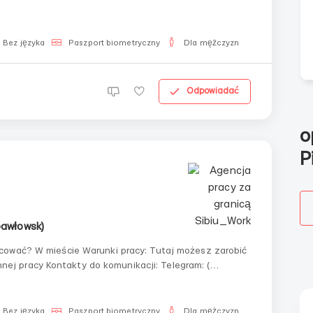
40
Bez języka
Paszport biometryczny
Dla mężczyzn
Odpowiadać
o
P
pawłowsk)
kacji: Telegram: (
0 ( Ekaterina)
Bez języka
Paszport biometryczny
Dla mężczyzn