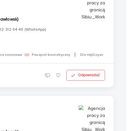
pawłowsk)
912 312 54 40 (WhatsApp)
gazynierŁadowaczKierowcaHarmonogram pracy:5 dni w
nkurencyjne wynagrodzenie(500$/tydzień)Możliwości
aca sezonowa
Paszport biometryczny
Dla mężczyzn
Odpowiadać