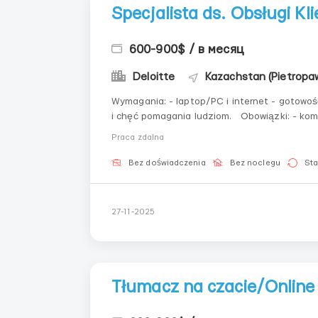
Specjalista ds. Obsługi Kl
600-900$ / в месяц
Deloitte
Kazachstan (Pietropa
Wymagania: - laptop/PC i internet - gotowoś
i chęć pomagania ludziom. Obowiązki: - komu
informacji i pomoc. Oferujemy: - komfortowe 
Praca zdalna
Bez doświadczenia
Bez noclegu
Sta
27-11-2025
Tłumacz na czacie/Online