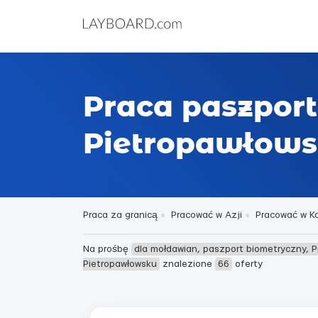
Praca paszpor
Pietropawłow
Praca za granicą
Pracować w Azji
Pracować w K
Na prośbę
dla mołdawian, paszport biometryczny, 
Pietropawłowsku
znalezione
66
oferty