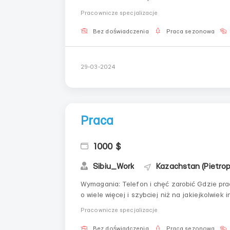
------------------------------------------------ 📞Dane kontaktowe: WhatsApp +7 912 312 54 
Pracownicze specjalizacje
Telegram ...
Bez doświadczenia
Praca sezonowa
29-03-2024
Praca
1000 $
Sibiu_Work
Kazachstan (Pietro
Wymagania: Telefon i chęć zarobić Gdzie pracować? W mieście Warunki pracy: Tutaj możesz zarobić
o wiele więcej i szybciej niż na jakiejkolwiek innej pracy Kontakty do komuni
@Sibiu_Work ) WhatsApp: +7 912 312 54 4
Pracownicze specjalizacje
Bez doświadczenia
Praca sezonowa