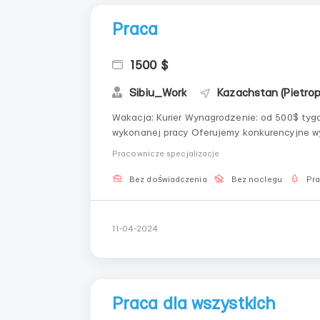
Praca
1500 $
Sibiu_Work
Kazachstan (Pietro
Wakacja: Kurier Wynagrodzenie: od 500$ tygodniowo, ostateczne wynagrodzenie zależy od ilości
wykonanej pracy Oferujemy konkurencyjne wynagrodzenie od 2000$ miesięcznie, a także możliwości
rozwoju kariery i rozwoju zawodowego. Wymagania dla kandydata: - Znajomość i zrozumienie języka
Pracownicze specjalizacje
rosyjskieg...
Bez doświadczenia
Bez noclegu
Pr
11-04-2024
Praca dla wszystkich