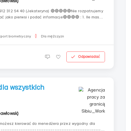
pawłowsk)
 pierwsi i podać informacje🔴🔴🔴🔴 : 1. Ile masz
port biometryczny
Dla mężczyzn
Odpowiadać
la wszystkich
pawłowsk)
 możesz kierować do menedżera przez wygodny dla
----------------------------------------------------------