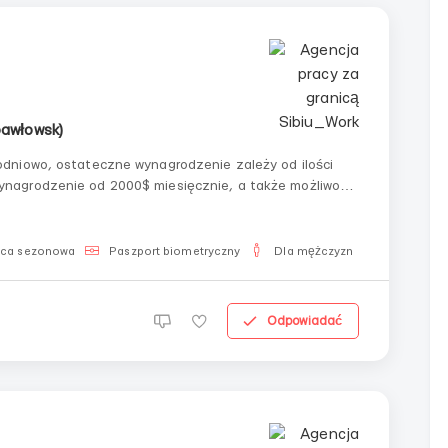
pawłowsk)
aca sezonowa
Paszport biometryczny
Dla mężczyzn
Odpowiadać