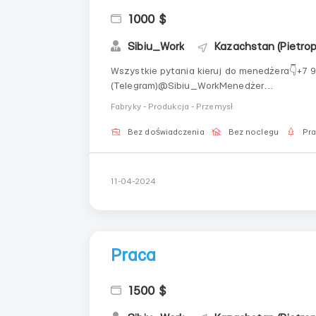
1000 $
Sibiu_Work
Kazachstan (Pietro
Wszystkie pytania kieruj do menedżera👇+7 
(Telegram)@Sibiu_WorkMenedżer
KatarzynaStanowiska:PakowaczSortowaczMa
Fabryky - Produkcja - Przemysł
tygodniu po 4-5 godzin dziennie.Warunki:Ko
rozwoju kariery i rozwo...
Bez doświadczenia
Bez noclegu
Pr
11-04-2024
Praca
1500 $