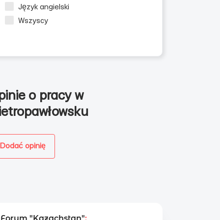
Język angielski
Wszyscy
pinie o pracy w
ietropawłowsku
Dodać opinię
Forum "Kazachstan"
: