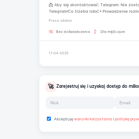
📩 Aby się skontaktować: Telegram: Nie zostawiaj odpowiedzi — napisz bezpośrednio na
Telegram!Co trzeba robić:• Prowadzenie rozm
klientów.• Odpowiadanie na pytania i propo
Praca zdalna
zdalna z el...
Bez doświadczenia
Dla mężczyzn
17-04-2025
🚀
Zarejestruj się i uzyskaj dostęp do mil
Akceptuję
warunki korzystania
i
politykę pry