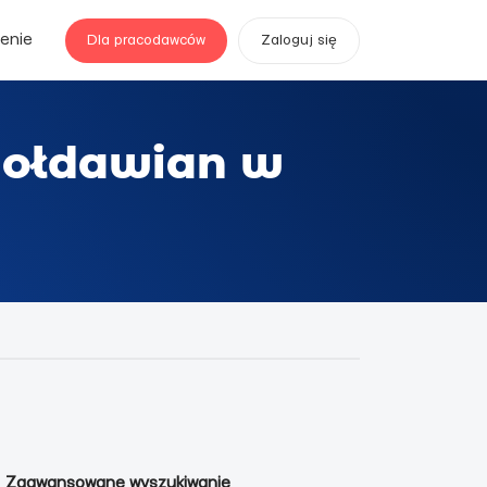
enie
Dla pracodawców
Zaloguj się
mołdawian w
Zaawansowane wyszukiwanie