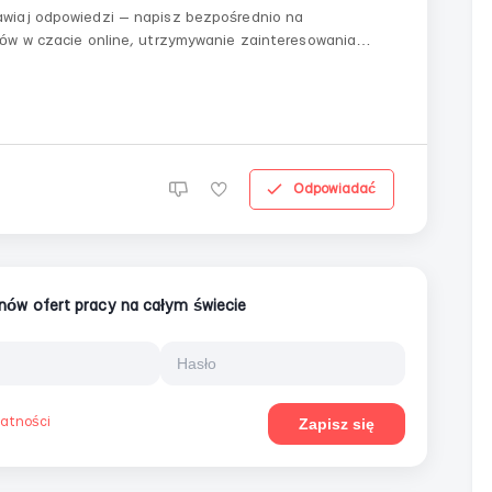
ów w czacie online, utrzymywanie zainteresowania
nowanie tematów do rozmowy.Warunki pracy:• Praca
Odpowiadać
ionów ofert pracy na całym świecie
watności
Zapisz się