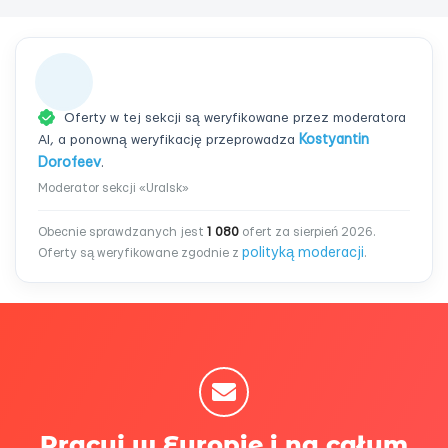
Oferty w tej sekcji są weryfikowane przez moderatora
AI, a ponowną weryfikację przeprowadza
Kostyantin
Dorofeev
.
Moderator sekcji «Uralsk»
Obecnie sprawdzanych jest
1 080
ofert za sierpień 2026.
polityką moderacji
Oferty są weryfikowane zgodnie z
.
Pracuj w Europie i na całym