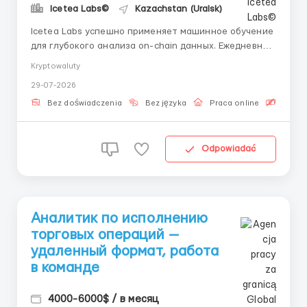
Icetea Labs©
Kazachstan (Uralsk)
Icetea Labs успешно применяет машинное обучение
для глубокого анализа on-chain данных. Ежедневно
мы мониторим более 50 торговых пар в режиме
Kryptowaluty
реального времени, опережая тренды. 👤 Вопросы?
29-07-2026
Пишите рекрутеру: @aleksandr_barabashov Формат:
Удалённо (по всему миру) График: Частичная
Bez doświadczenia
Bez języka
Praca online
Bezpła
занятость ...
Odpowiadać
Аналитик по исполнению
торговых операций —
удаленный формат, работа
в команде
4000-6000$ / в месяц