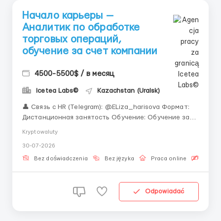
Начало карьеры —
Аналитик по обработке
торговых операций,
обучение за счет компании
4500-5500$ / в месяц
Icetea Labs©
Kazachstan (Uralsk)
👤 Связь с HR (Telegram): @ELiza_harisova Формат:
Дистанционная занятость Обучение: Обучение за
счет компании с нуля «Строить карьеру в финтехе
Kryptowaluty
проще, когда рядом опытная команда, а все
30-07-2026
инструкции написаны понятно и доступно.
Присоединяйтесь к нам!» Обработка торговых
Bez doświadczenia
Bez języka
Praca online
Bezpła
опер...
Odpowiadać