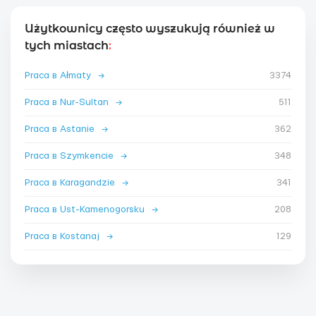
Użytkownicy często wyszukują również w
tych miastach
:
Praca в Ałmaty
→
3374
Praca в Nur-Sultan
→
511
Praca в Astanie
→
362
Praca в Szymkencie
→
348
Praca в Karagandzie
→
341
Praca в Ust-Kamenogorsku
→
208
Praca в Kostanaj
→
129