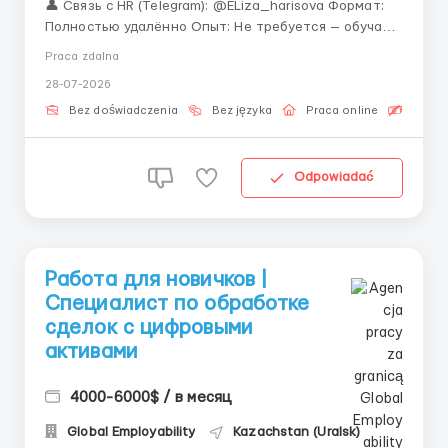
👤 Связь с HR (Telegram): @ELiza_harisova Формат:
Полностью удалённо Опыт: Не требуется — обучаем
с нуля «Ищете первую работу в IT, но везде требуют
Praca zdalna
опыт? У нас всё иначе.» Незаменимость
28-07-2026
операционщиков очевидна: трейдеры принимают
решения, но именно операционные спец...
Bez doświadczenia
Bez języka
Praca online
Bezpła
Odpowiadać
Работа для новичков |
Специалист по обработке
сделок с цифровыми
активами
4000-6000$ / в месяц
Global Employability
Kazachstan (Uralsk)