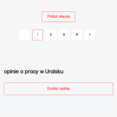
Pokaż więcej
<
1
2
3
4
>
opinie o pracy w Uralsku
Dodać opinię