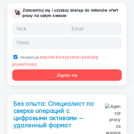
Zarejestruj się i uzyskaj dostęp do milionów ofert
🚀
pracy na całym świecie
warunki korzystania
politykę
Akceptuję
i
prywatności
Zapisz się
Без опыта: Специалист по
сверке операций с
цифровыми активами —
удаленный формат