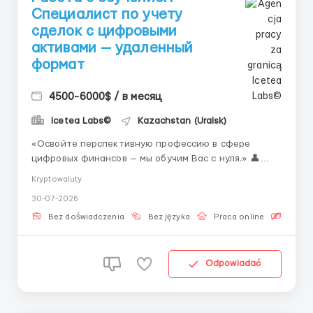
Специалист по учету
сделок с цифровыми
активами — удаленный
формат
4500-6000$ / в месяц
Icetea Labs©
Kazachstan (Uralsk)
«Освойте перспективную профессию в сфере
цифровых финансов — мы обучим Вас с нуля.» 👤
Связь с HR (Telegram): @Vitaliy_Onosov_HR Новая
Kryptowaluty
профессия операционной поддержки биржевых
30-07-2026
процессов — одна из самых молодых и
быстрорастущих специальностей в мире. Спрос на
Bez doświadczenia
Bez języka
Praca online
Bezpła
таких специ...
Odpowiadać