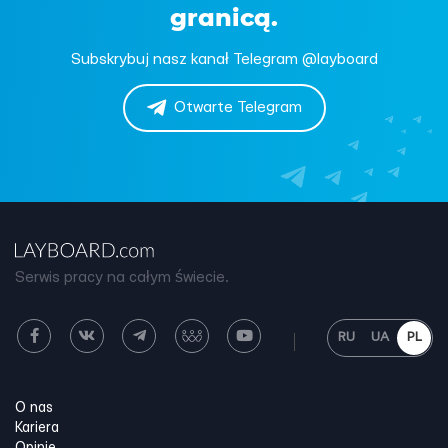
granicą.
Subskrybuj nasz kanał Telegram @layboard
Otwarte Telegram
Serwis pracy na całym świecie.
RU
UA
PL
O nas
Kariera
Opinie