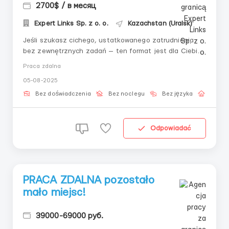
2700$ / в месяц
Expert Links Sp. z o. o.
Kazachstan (Uralsk)
Jeśli szukasz cichego, ustatkowanego zatrudnienia
bez zewnętrznych zadań — ten format jest dla Ciebie
odpowiedni. Praca odbywa się wewnątrz interfejsu:
Praca zdalna
wszystko już gotowe, musisz tylko przejść kroki i
05-08-2025
zarejestrować wynik. 📌 Zadania: – Połączenie poprzez
dostęp – Wykonywanie operac...
Bez doświadczenia
Bez noclegu
Bez języka
Praca 
Odpowiadać
PRACA ZDALNA pozostało
mało miejsc!
39000-69000 руб.