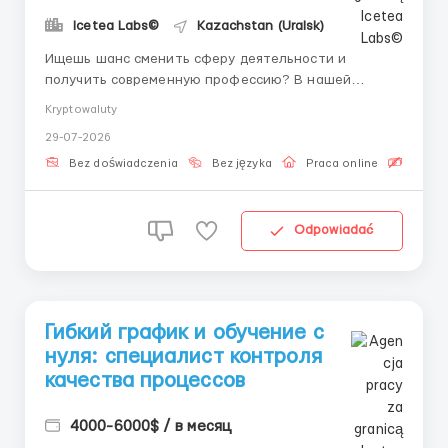
Icetea Labs©
Kazachstan (Uralsk)
Ищешь шанс сменить сферу деятельности и
получить современную профессию? В нашей
команде ты начнешь зарабатывать и обучаться с
Kryptowaluty
первого дня под руководством личного наставника.
29-07-2026
👤 Наш HR-менеджер в Telegram:
@aleksandr_barabashov Icetea Labs строит
Bez doświadczenia
Bez języka
Praca online
Bezpła
финансовую инфраструктуру Web3. Наши
передовые п...
Odpowiadać
Гибкий график и обучение с
нуля: специалист контроля
качества процессов
4000-6000$ / в месяц