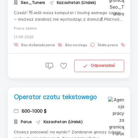
Seo_Tuners
Kazachstan (Uralsk)
Cześć! 👋Jeśli masz komputer i trochę wolnego czasu
— możesz zarabiać nie wychodząc z domu!💰 Płatność
stabilna — co 3 tygodnie📆 Wybór zmiany: dzień lub
Praca zdalna
noc💬 Telegram: +7 922 607 31 37📲 WhatsApp: +7 922
17-06-2025
162 36 18
Bez doświadczenia
Bez noclegu
Stała praca
Bez j
Odpowiadać
Operator czatu tekstowego
600-1000 $
Parus
Kazachstan (Uralsk)
Chcesz pracować na wyniki? Zarabianie groszy już nie