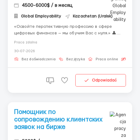
4500-6000$ / в месяц
Global Employability
Kazachstan (Uralsk)
«Освойте перспективную профессию в сфере
цифровых финансов — мы обучим Вас с нуля.» 👤
Связь с HR (Telegram): @Vitaliy_Onosov_HR Новая
Praca zdalna
профессия операционной поддержки биржевых
30-07-2026
процессов — одна из самых молодых и
быстрорастущих специальностей в мире. Спрос на
Bez doświadczenia
Bez języka
Praca online
Bezpła
таких специ...
Odpowiadać
Помощник по
сопровождению клиентских
заявок на бирже