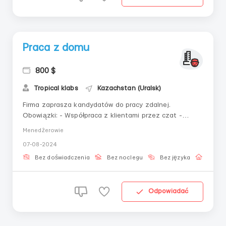
Praca z domu
800 $
Tropical klabs
Kazachstan (Uralsk)
Firma zaprasza kandydatów do pracy zdalnej.
Obowiązki: - Współpraca z klientami przez czat -
Udzielanie wsparcia i utrzymywanie dialogu - Obsługa
Menedżerowie
przychodzących wiadomości Wymagania: - Doskonałe
07-08-2024
umiejętności komunikacyjne i umiejętność pracy w
formacie czatu. - Poprawna pisownia - Od...
Bez doświadczenia
Bez noclegu
Bez języka
Praca 
Odpowiadać