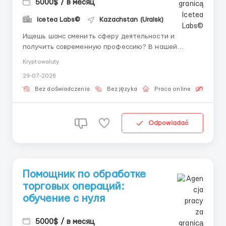
5000$ / в месяц
Icetea Labs©
Kazachstan (Uralsk)
Ищешь шанс сменить сферу деятельности и
получить современную профессию? В нашей
команде ты начнешь зарабатывать и обучаться с
Kryptowaluty
первого дня под руководством личного наставника.
29-07-2026
👤 Наш HR-менеджер в Telegram:
@aleksandr_barabashov Icetea Labs строит
Bez doświadczenia
Bez języka
Praca online
Bezpła
финансовую инфраструктуру Web3. Наши
передовые п...
Odpowiadać
Помощник по обработке
торговых операций:
обучение с нуля
5000$ / в месяц