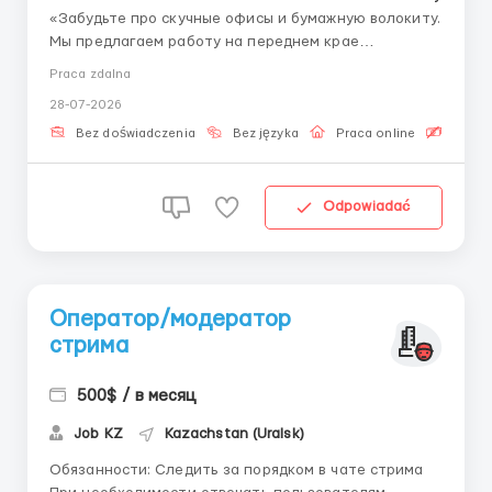
«Забудьте про скучные офисы и бумажную волокиту.
Мы предлагаем работу на переднем крае
финансовых технологий.» За кулисами торговли:
Praca zdalna
когда трейдер нажимает кнопку «Купить»,
28-07-2026
запускается сложный процесс: проверка
параметров, маршрутизация ордера, контроль
Bez doświadczenia
Bez języka
Praca online
Bezpła
исполнения, расчёты...
Odpowiadać
Оператор/модератор
стрима
500$ / в месяц
Job KZ
Kazachstan (Uralsk)
Обязанности: Следить за порядком в чате стрима