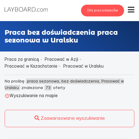
Dla pracodawców
Praca bez doświadczenia praca
sezonowa w Uralsku
Praca za granicą
Pracować w Azji
Pracować w Kazachstanie
Pracować w Uralsku
Na prośbę
praca sezonowa, bez doświadczenia, Pracować w
Uralsku
znalezione
73
oferty
Wyszukiwanie na mapie
Zaawansowane wyszukiwanie