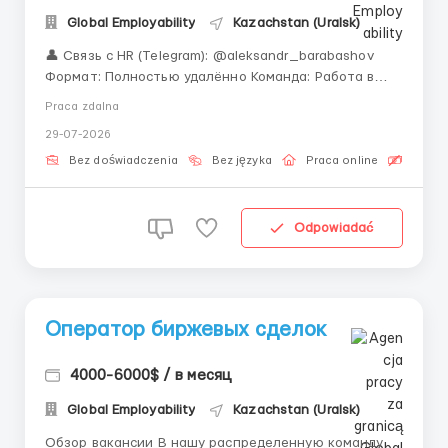
Global Employability
Kazachstan (Uralsk)
👤 Связь с HR (Telegram): @aleksandr_barabashov
Формат: Полностью удалённо Команда: Работа в
дружной международной команде «Ищете работу с
Praca zdalna
обучением и дружным коллективом в сфере
29-07-2026
цифровых финансов? Наша компания создала все
условия для успешного и легкого старта.»
Bez doświadczenia
Bez języka
Praca online
Bezpła
Исполнен...
Odpowiadać
Оператор биржевых сделок
4000-6000$ / в месяц
Global Employability
Kazachstan (Uralsk)
Обзор вакансии В нашу распределенную команду