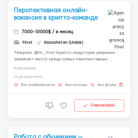
Перспективная онлайн-
вакансия в крипто-команде
7000-10000$ / в месяц
Finst
Kazachstan (Uralsk)
Telegram: @Hr_finst Крипто-индустрия уверенно
занимает место среди самых перспективных
направлений цифрового рынка. Сегодня удалённая
Kryptowaluty
работа становится всё более востребованной, а
10 godziny temu
специалисты, умеющие работать в онлайн-среде,
получают всё больше возможностей для развития и
Bez doświadczenia
Bez noclegu
Bez języka
Praca 
заработка. Наша кома...
Odpowiadać
Работа с обучением —