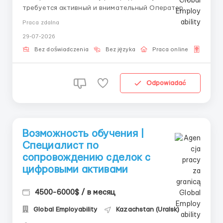
требуется активный и внимательный Оператор
биржевых сделок. Мы берем кандидатов без опыта и
Praca zdalna
проводим бесплатное обучение, адаптируя вас к
29-07-2026
рабочим процессам. Чем предстоит заниматься
Координировать процессы проверки качества. Рас...
Bez doświadczenia
Bez języka
Praca online
Dla o
Odpowiadać
Возможность обучения |
Специалист по
сопровождению сделок с
цифровыми активами
4500-6000$ / в месяц
Global Employability
Kazachstan (Uralsk)